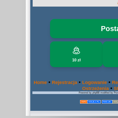
Post
10 zł
•
•
•
Home
Rejestracja
Logowanie
Re
•
Ostrzeżenia
S
Powered by phpBB modified by Prze