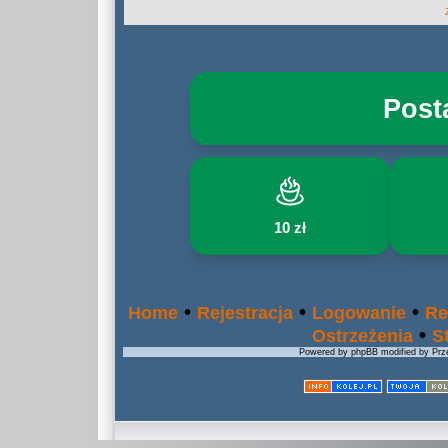
Post
10 zł
•
•
•
Home
Rejestracja
Logowanie
Re
•
Ostrzeżenia
S
Powered by phpBB modified by Prze