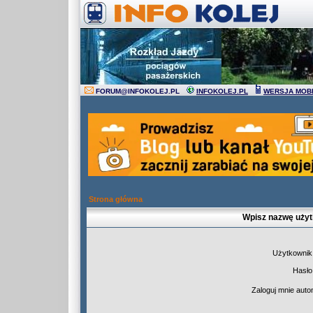
FORUM
@
INFOKOLEJ.PL
INFOKOLEJ.PL
WERSJA MOB
Strona główna
Wpisz nazwę użyt
Użytkownik
Hasło
Zaloguj mnie auto