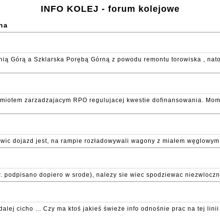
INFO KOLEJ - forum kolejowe
rna
ią Górą a Szklarska Porębą Górną z powodu remontu torowiska , natom
miotem zarzadzajacym RPO regulujacej kwestie dofinansowania. Momen
chowic dojazd jest, na rampie rozładowywali wagony z miałem węglowym
 podpisano dopiero w srode), nalezy sie wiec spodziewac niezwloczn
j cicho ... Czy ma ktoś jakieś świeże info odnośnie prac na tej linii