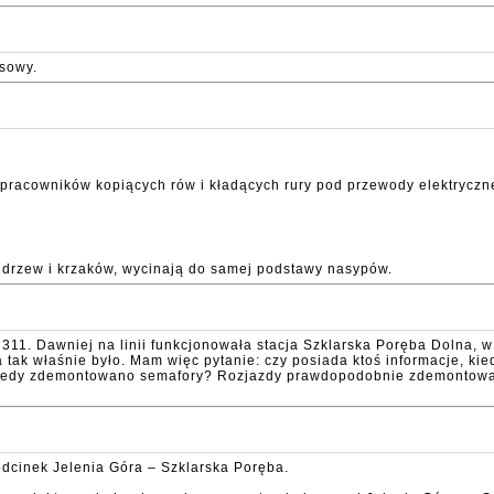
sowy.
 pracowników kopiących rów i kładących rury pod przewody elektryczne
ka drzew i krzaków, wycinają do samej podstawy nasypów.
311. Dawniej na linii funkcjonowała stacja Szklarska Poręba Dolna, w 
tak właśnie było. Mam więc pytanie: czy posiada ktoś informacje, kied
 Kiedy zdemontowano semafory? Rozjazdy prawdopodobnie zdemontowa
 odcinek Jelenia Góra – Szklarska Poręba.