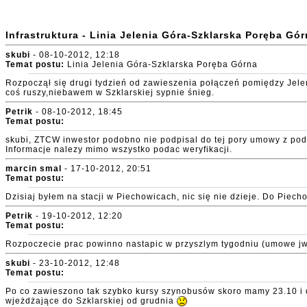
Infrastruktura - Linia Jelenia Góra-Szklarska Poręba Gó
skubi
- 08-10-2012, 12:18
Temat postu:
Linia Jelenia Góra-Szklarska Poręba Górna
Rozpoczął się drugi tydzień od zawieszenia połączeń pomiędzy Jelen
coś ruszy,niebawem w Szklarskiej sypnie śnieg.
Petrik
- 08-10-2012, 18:45
Temat postu:
skubi, ZTCW inwestor podobno nie podpisal do tej pory umowy z pod
Informacje nalezy mimo wszystko podac weryfikacji.
marcin smal
- 17-10-2012, 20:51
Temat postu:
Dzisiaj byłem na stacji w Piechowicach, nic się nie dzieje. Do Pie
Petrik
- 19-10-2012, 12:20
Temat postu:
Rozpoczecie prac powinno nastapic w przyszlym tygodniu (umowe jw.
skubi
- 23-10-2012, 12:48
Temat postu:
Po co zawieszono tak szybko kursy szynobusów skoro mamy 23.10 i dale
wjeżdżające do Szklarskiej od grudnia