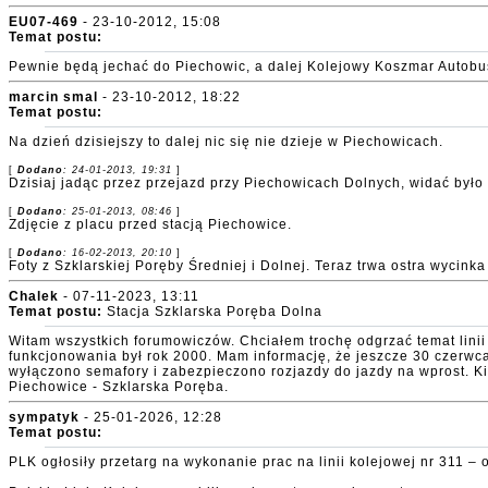
EU07-469
- 23-10-2012, 15:08
Temat postu:
Pewnie będą jechać do Piechowic, a dalej Kolejowy Koszmar Autobu
marcin smal
- 23-10-2012, 18:22
Temat postu:
Na dzień dzisiejszy to dalej nic się nie dzieje w Piechowicach.
[
Dodano
: 24-01-2013, 19:31
]
Dzisiaj jadąc przez przejazd przy Piechowicach Dolnych, widać było
[
Dodano
: 25-01-2013, 08:46
]
Zdjęcie z placu przed stacją Piechowice.
[
Dodano
: 16-02-2013, 20:10
]
Foty z Szklarskiej Poręby Średniej i Dolnej. Teraz trwa ostra wycin
Chalek
- 07-11-2023, 13:11
Temat postu:
Stacja Szklarska Poręba Dolna
Witam wszystkich forumowiczów. Chciałem trochę odgrzać temat linii 
funkcjonowania był rok 2000. Mam informację, że jeszcze 30 czerwca 
wyłączono semafory i zabezpieczono rozjazdy do jazdy na wprost.
Piechowice - Szklarska Poręba.
sympatyk
- 25-01-2026, 12:28
Temat postu:
PLK ogłosiły przetarg na wykonanie prac na linii kolejowej nr 311 –