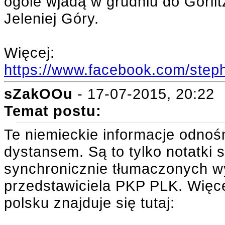
ogóle wjadą w grudniu do Görlit
Jeleniej Góry.
Więcej:
https://www.facebook.com/ste
sZakOOu
- 17-07-2015, 20:22
Temat postu:
Te niemieckie informacje odnoś
dystansem. Są to tylko notatki
synchronicznie tłumaczonych wy
przedstawiciela PKP PLK. Więcej
polsku znajduje się tutaj: