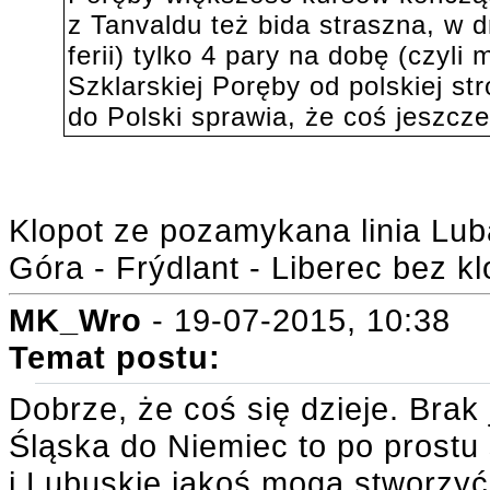
z Tanvaldu też bida straszna, w d
ferii) tylko 4 pary na dobę (czyli
Szklarskiej Poręby od polskiej st
do Polski sprawia, że coś jeszcze
Klopot ze pozamykana linia Lub
Góra - Frýdlant - Liberec bez k
MK_Wro
- 19-07-2015, 10:38
Temat postu:
Dobrze, że coś się dzieje. Brak
Śląska do Niemiec to po prostu
i Lubuskie jakoś mogą stworzy