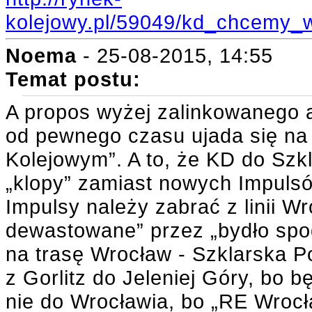
kolejowy.pl/59049/kd_chcemy_
Noema
- 25-08-2015, 14:55
Temat postu:
A propos wyżej zalinkowanego ar
od pewnego czasu ujada się n
Kolejowym”. A to, że KD do Szk
„klopy” zamiast nowych Impuls
Impulsy należy zabrać z linii Wr
dewastowane” przez „bydło spod
na trasę Wrocław - Szklarska Po
z Gorlitz do Jeleniej Góry, bo 
nie do Wrocławia, bo „RE Wrocła