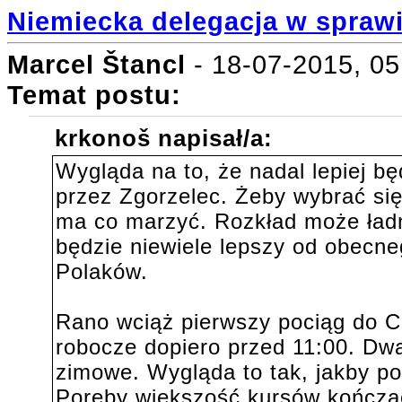
Niemiecka delegacja w spraw
Marcel Štancl
- 18-07-2015, 05
Temat postu:
krkonoš napisał/a:
Wygląda na to, że nadal lepiej bę
przez Zgorzelec. Żeby wybrać się
ma co marzyć. Rozkład może ładn
będzie niewiele lepszy od obecne
Polaków.
Rano wciąż pierwszy pociąg do C
robocze dopiero przed 11:00. Dwa 
zimowe. Wygląda to tak, jakby po
Poręby większość kursów kończą