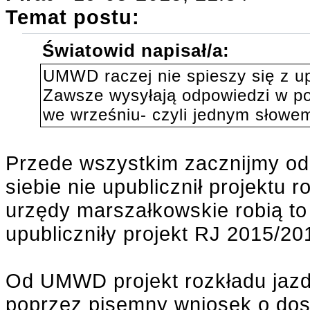
Temat postu:
Światowid napisał/a:
UMWD raczej nie spieszy się z up
Zawsze wysyłają odpowiedzi w poł
we wrześniu- czyli jednym słowem
Przede wszystkim zacznijmy od
siebie nie upublicznił projektu 
urzędy marszałkowskie robią to 
upubliczniły projekt RJ 2015/20
Od UMWD projekt rozkładu jazd
poprzez pisemny wniosek o dostę