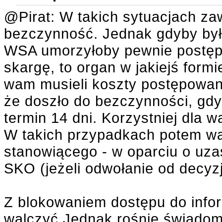
@Pirat: W takich sytuacjach za
bezczynność. Jednak gdyby było
WSA umorzyłoby pewnie postępo
skargę, to organ w jakiejś formi
wam musieli koszty postępowan
że doszło do bezczynności, gd
termin 14 dni. Korzystniej dla
W takich przypadkach potem wa
stanowiącego - w oparciu o uz
SKO (jeżeli odwołanie od decyzj
Z blokowaniem dostępu do infor
walczyć.Jednak rośnie świadom