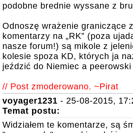
podobne brednie wyssane z brud
Odnoszę wrażenie graniczące z 
komentarzy na „RK” (poza ujad
nasze forum!) są mikole z jelen
kolesie spoza KD, których ja n
jeździć do Niemiec a peerowski
// Post zmoderowano. ~Pirat
voyager1231
- 25-08-2015, 17:
Temat postu:
Widziałem te komentarze, są śm