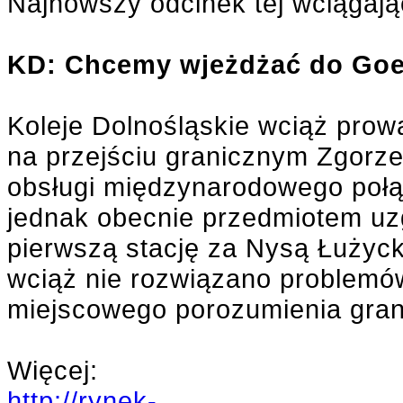
Najnowszy odcinek tej wciągając
KD: Chcemy wjeżdżać do Goer
Koleje Dolnośląskie wciąż pro
na przejściu granicznym Zgorze
obsługi międzynarodowego połąc
jednak obecnie przedmiotem uz
pierwszą stację za Nysą Łużyck
wciąż nie rozwiązano problemó
miejscowego porozumienia gran
Więcej:
http://rynek-