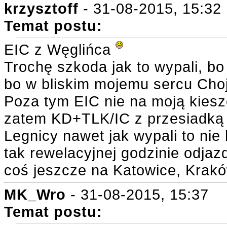
krzysztoff
- 31-08-2015, 15:32
Temat postu:
EIC z Węglińca
Trochę szkoda jak to wypali, bo
bo w bliskim mojemu sercu Choj
Poza tym EIC nie na moją kiesz
zatem KD+TLK/IC z przesiadką 
Legnicy nawet jak wypali to nie
tak rewelacyjnej godzinie odja
coś jeszcze na Katowice, Krak
MK_Wro
- 31-08-2015, 15:37
Temat postu: