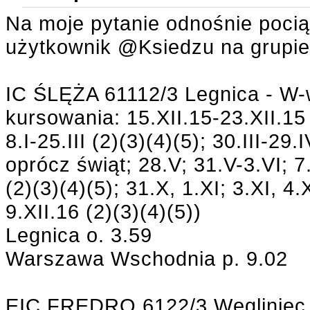
Na moje pytanie odnośnie pocią
użytkownik @Ksiedzu na grupie p
IC ŚLĘŻA 61112/3 Legnica - W-
kursowania: 15.XII.15-23.XII.15 (
8.I-25.III (2)(3)(4)(5); 30.III-29
oprócz świąt; 28.V; 31.V-3.VI; 7.
(2)(3)(4)(5); 31.X, 1.XI; 3.XI, 4.
9.XII.16 (2)(3)(4)(5))
Legnica o. 3.59
Warszawa Wschodnia p. 9.02
EIC FREDRO 6122/3 Węgliniec 