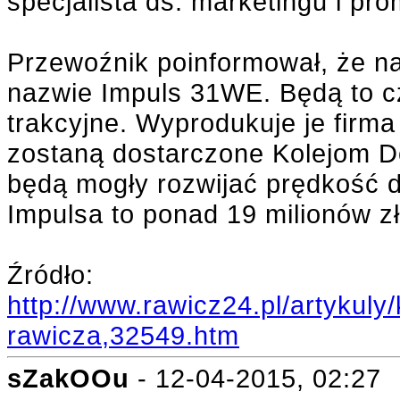
specjalista ds. marketingu i pro
Przewoźnik poinformował, że n
nazwie Impuls 31WE. Będą to c
trakcyjne. Wyprodukuje je fir
zostaną dostarczone Kolejom Do
będą mogły rozwijać prędkość 
Impulsa to ponad 19 milionów zł
Źródło:
http://www.rawicz24.pl/artykuly/
rawicza,32549.htm
sZakOOu
- 12-04-2015, 02:27