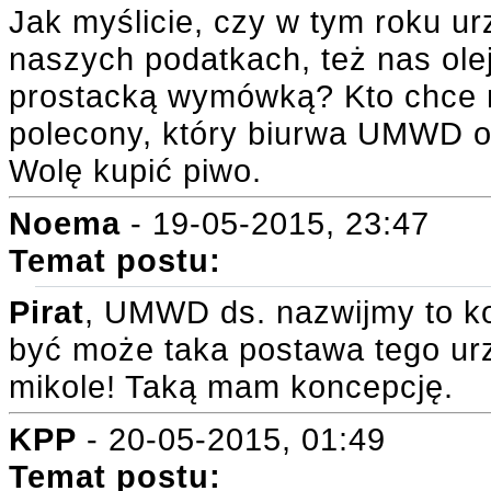
Jak myślicie, czy w tym roku u
naszych podatkach, też nas olej
prostacką wymówką? Kto chce n
polecony, który biurwa UMWD ol
Wolę kupić piwo.
Noema
- 19-05-2015, 23:47
Temat postu:
Pirat
, UMWD ds. nazwijmy to kol
być może taka postawa tego ur
mikole! Taką mam koncepcję.
KPP
- 20-05-2015, 01:49
Temat postu: