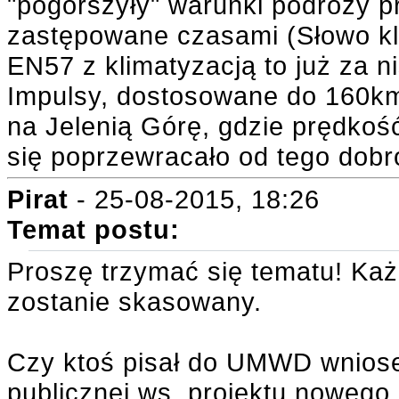
"pogorszyły" warunki podróży p
zastępowane czasami (Słowo
EN57 z klimatyzacją to już za n
Impulsy, dostosowane do 160km/
na Jelenią Górę, gdzie prędko
się poprzewracało od tego dobro
Pirat
- 25-08-2015, 18:26
Temat postu:
Proszę trzymać się tematu! Każ
zostanie skasowany.
Czy ktoś pisał do UMWD wniosek
publicznej ws. projektu nowego 