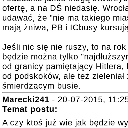
ofertę, a na DŚ niedasię. Wroc
udawać, że "nie ma takiego mia
mają żniwa, PB i ICbusy kursują
Jeśli nic się nie ruszy, to na r
będzie można tylko "najdłuższ
od granicy pamiętający Hitlera, 
od podskoków, ale też zieleniał
śmierdzącym busie.
Marecki241
- 20-07-2015, 11:2
Temat postu:
A czy ktoś już wie jak będzie 