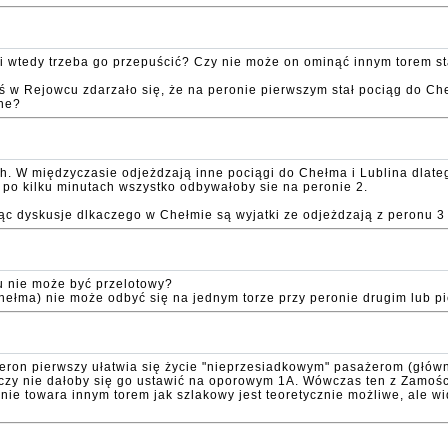
 i wtedy trzeba go przepuścić? Czy nie może on ominąć innym torem st
ś w Rejowcu zdarzało się, że na peronie pierwszym stał pociąg do Che
nne?
h. W międzyczasie odjeżdzają inne pociągi do Chełma i Lublina dlate
 po kilku minutach wszystko odbywałoby sie na peronie 2.
 dyskusje dlkaczego w Chełmie są wyjatki ze odjeżdzają z peronu 3 s
u nie może być przelotowy?
Chełma) nie może odbyć się na jednym torze przy peronie drugim lub 
peron pierwszy ułatwia się życie "nieprzesiadkowym" pasażerom (głów
czy nie dałoby się go ustawić na oporowym 1A. Wówczas ten z Zamośc
 towara innym torem jak szlakowy jest teoretycznie możliwe, ale wido