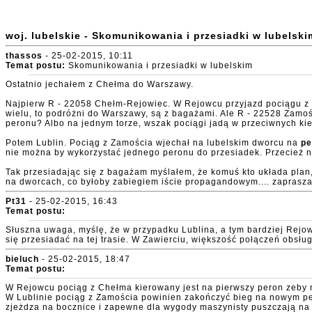
woj. lubelskie - Skomunikowania i przesiadki w lubelski
thassos
- 25-02-2015, 10:11
Temat postu:
Skomunikowania i przesiadki w lubelskim
Ostatnio jechałem z Chełma do Warszawy.
Najpierw R - 22058 Chełm-Rejowiec. W Rejowcu przyjazd pociągu 
wielu, to podróżni do Warszawy, są z bagażami. Ale R - 22528 Zamoś
peronu? Albo na jednym torze, wszak pociągi jadą w przeciwnych kie
Potem Lublin. Pociąg z Zamościa wjechał na lubelskim dworcu na
pe
nie można by wykorzystać jednego peronu do przesiadek. Przecież nie
Tak przesiadając się z bagażam myślałem, że komuś kto układa plan, 
na dworcach, co byłoby zabiegiem iście propagandowym.... zaprasz
Pt31
- 25-02-2015, 16:43
Temat postu:
Słuszna uwaga, myślę, że w przypadku Lublina, a tym bardziej Rejo
się przesiadać na tej trasie. W Zawierciu, większość połączeń obsług
bieluch
- 25-02-2015, 18:47
Temat postu:
W Rejowcu pociąg z Chełma kierowany jest na pierwszy peron zeby ni
W Lublinie pociąg z Zamościa powinien zakończyć bieg na nowym pe
zjeżdza na bocznice i zapewne dla wygody maszynisty puszczają na