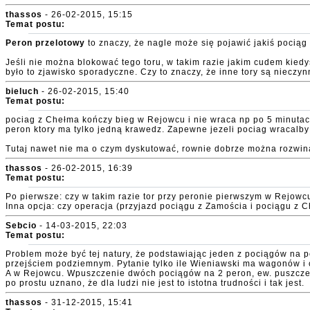
thassos
- 26-02-2015, 15:15
Temat postu:
Peron przelotowy
to znaczy, że nagle może się pojawić jakiś pociąg
Jeśli nie można blokować tego toru, w takim razie jakim cudem kiedy
było to zjawisko sporadyczne. Czy to znaczy, że inne tory są nieczy
bieluch
- 26-02-2015, 15:40
Temat postu:
pociag z Chełma kończy bieg w Rejowcu i nie wraca np po 5 minutac
peron ktory ma tylko jedną krawedz. Zapewne jezeli pociag wracalby
Tutaj nawet nie ma o czym dyskutować, rownie dobrze można rozwinąc
thassos
- 26-02-2015, 16:39
Temat postu:
Po pierwsze: czy w takim razie tor przy peronie pierwszym w Rejowc
Inna opcja: czy operacja (przyjazd pociągu z Zamościa i pociągu z 
Sebcio
- 14-03-2015, 22:03
Temat postu:
Problem może być tej natury, że podstawiając jeden z pociągów na 
przejściem podziemnym. Pytanie tylko ile Wieniawski ma wagonów i 
A w Rejowcu. Wpuszczenie dwóch pociągów na 2 peron, ew. puszczenie
po prostu uznano, że dla ludzi nie jest to istotna trudności i tak jest.
thassos
- 31-12-2015, 15:41