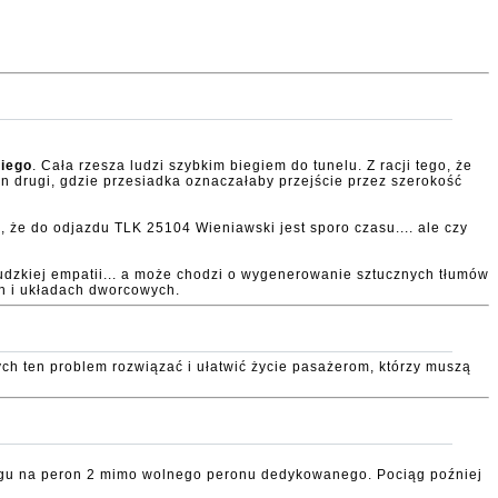
giego
. Cała rzesza ludzi szybkim biegiem do tunelu. Z racji tego, że
n drugi, gdzie przesiadka oznaczałaby przejście przez szerokość
, że do odjazdu TLK 25104 Wieniawski jest sporo czasu.... ale czy
 ludzkiej empatii... a może chodzi o wygenerowanie sztucznych tłumów
h i układach dworcowych.
h ten problem rozwiązać i ułatwić życie pasażerom, którzy muszą
iągu na peron 2 mimo wolnego peronu dedykowanego. Pociąg poźniej