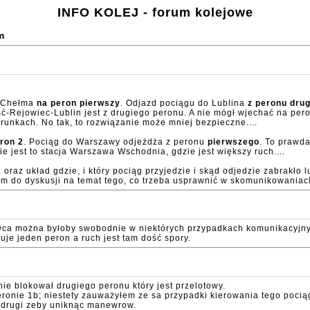
INFO KOLEJ - forum kolejowe
m
z Chełma
na peron pierwszy
. Odjazd pociągu do Lublina
z peronu dru
ć-Rejowiec-Lublin jest z drugiego peronu. A nie mógł wjechać na pero
runkach. No tak, to rozwiązanie może mniej bezpieczne....
ron 2
. Pociąg do Warszawy odjeżdża z peronu
pierwszego
. To prawda
 jest to stacja Warszawa Wschodnia, gdzie jest większy ruch....
oraz układ gdzie, i który pociąg przyjedzie i skąd odjedzie zabrakło
am do dyskusji na temat tego, co trzeba usprawnić w skomunikowaniac
wca można byłoby swobodnie w niektórych przypadkach komunikacyjnyc
uje jeden peron a ruch jest tam dość spory.
e blokował drugiego peronu który jest przelotowy.
ronie 1b; niestety zauważyłem ze sa przypadki kierowania tego poc
 drugi zeby uniknąc manewrow.