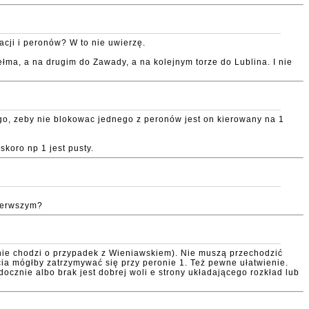
acji i peronów? W to nie uwierzę.
łma, a na drugim do Zawady, a na kolejnym torze do Lublina. I nie
go, zeby nie blokowac jednego z peronów jest on kierowany na 1
koro np 1 jest pusty.
pierwszym?
nie chodzi o przypadek z Wieniawskiem). Nie muszą przechodzić
ia mógłby zatrzymywać się przy peronie 1. Też pewne ułatwienie.
cznie albo brak jest dobrej woli e strony układającego rozkład lub