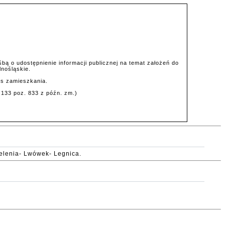
śbą o udostępnienie informacji publicznej na temat założeń do
nośląskie.
res zamieszkania.
133 poz. 833 z późn. zm.)
Jelenia- Lwówek- Legnica.