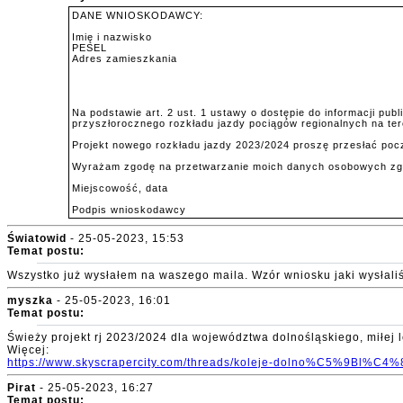
DANE WNIOSKODAWCY:
Imię i nazwisko
PESEL
Adres zamieszkania
Na podstawie art. 2 ust. 1 ustawy o dostępie do informacji pub
przyszłorocznego rozkładu jazdy pociągów regionalnych na ter
Projekt nowego rozkładu jazdy 2023/2024 proszę przesłać pocztą el
Wyrażam zgodę na przetwarzanie moich danych osobowych zgod
Miejscowość, data
Podpis wnioskodawcy
Światowid
- 25-05-2023, 15:53
Temat postu:
Wszystko już wysłałem na waszego maila. Wzór wniosku jaki wysłaliśm
myszka
- 25-05-2023, 16:01
Temat postu:
Świeży projekt rj 2023/2024 dla województwa dolnośląskiego, miłej l
Więcej:
https://www.skyscrapercity.com/threads/koleje-dolno%C5%9Bl%C4
Pirat
- 25-05-2023, 16:27
Temat postu: