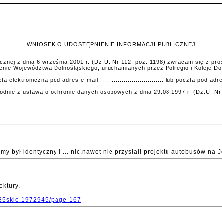
WNIOSEK O UDOSTĘPNIENIE INFORMACJI PUBLICZNEJ
licznej z dnia 6 września 2001 r. (Dz.U. Nr 112, poz. 1198) zwracam się z pro
enie Województwa Dolnośląskiego, uruchamianych przez Polregio i Koleje Dol
ektroniczną pod adres e-mail: ............................... lub pocztą pod ad
nie z ustawą o ochronie danych osobowych z dnia 29.08.1997 r. (Dz.U. Nr 
y był identyczny i ... nic.nawet nie przysłali projektu autobusów na 
ektury.
%85skie.1972945/page-167