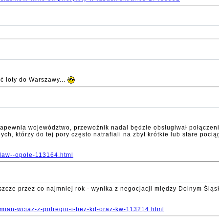
ać loty do Warszawy...
 zapewnia województwo, przewoźnik nadal będzie obsługiwał połączen
, którzy do tej pory często natrafiali na zbyt krótkie lub stare pociąg
claw--opole-113164.html
zcze przez co najmniej rok - wynika z negocjacji między Dolnym Śląsk
zmian-wciaz-z-polregio-i-bez-kd-oraz-kw-113214.html