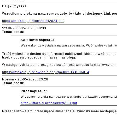
Dzięki
myszka
.
Wrzuciłem projekt na nasz serwer, żeby był łatwiej dostępny. Link po
https://infokolej.pl/docs/kd/rj2024.pdf
Stella
- 25-05-2023, 18:33
Temat postu:
Światowid napisał/a:
Wszystko już wysłałem na waszego maila. Wzór wniosku jaki wys
Treść wniosku o dostęp do informacji publicznej, którego wzór zamie
trzeba podejść sposobem, inaczej nas oleją.
W następnych latach proszę kopiować treść wniosku jaki ja wysyła
https://infokolej.pl/viewtopic.php?p=386014#386014
Noema
- 25-05-2023, 23:28
Temat postu:
Pirat napisał/a:
Wrzuciłem projekt na nasz serwer, żeby był łatwiej dostępny. Li
https://infokolej.pl/docs/kd/rj2024.pdf
Przeanalizowałam interesujące mnie tabele. Wnioski mam następują