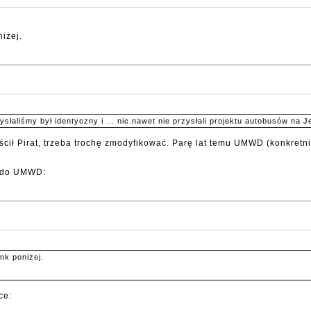
niżej.
łaliśmy był identyczny i ... nic.nawet nie przysłali projektu autobusów na J
ścił Pirat, trzeba trochę zmodyfikować. Parę lat temu UMWD (konkretni
m do UMWD:
nk poniżej.
ce: