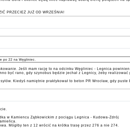
IĆ PRZECIEŻ JUŻ OD WRZEŚNIA!
e po 22 na Węgliniec.
nkowanie. Jeśli mam rację to na odcinku Węgliniec - Legnica powinien
nno być rano, gdy szynobus będzie jechał z Legnicy, żeby realizować
syłów. Kiedyś namiętnie praktykował to beton PR Wrocław, gdy puste E
cie.
adka w Kamiencu Ząbkowickim z pociągu Legnica - Kudowa-Zdrój
Kamieńca.
wa. Mógłby ten z 12 wrócić na krótka trasę przez 276 a nie 274.