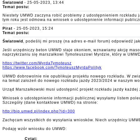
Światowid
- 25-05-2023, 13:44
Temat postu:
Niestety UMWD zaczyna robić problemy z udostępnieniem rozkładu jaz
tym roku jest odmowa na wniosek o udostępnienie informacji publicz
Pirat
- 25-05-2023, 15:24
Temat postu:
Światowid
, podeślij mi proszę (na adres e-mail forum) odpowiedź j
Jeśli urzędniczy beton UMWD staje okoniem, wznawiamy akcję masow
naprzykrzaniu się marszałkowi Tymoteuszowi Myrdzie, który w UMWD
https://twitter.com/MyrdaTymoteusz
https://www.facebook.com/TymoteuszMyrdaPolityk
UMWD dobrowolnie nie opublikuje projektu nowego rozkładu. W zwią
na temat założeń do nowego rozkładu jazdy 2023/2024 w naszym wo
Urząd Marszałkowski musi udostępnić projekt rozkładu jazdy każdej
Wniosek o udostępnienie informacji publicznej wysyłamy listem po
Szczegóły (dane kontaktowe UMWD) na stronie:
http://bip.umwd.pl/index.php?id=300
Zachęcam wszystkich do wysyłania wniosków. Niech urzędnicy UMWD o
Podaję wzór wniosku do UMWD:
Cytat: