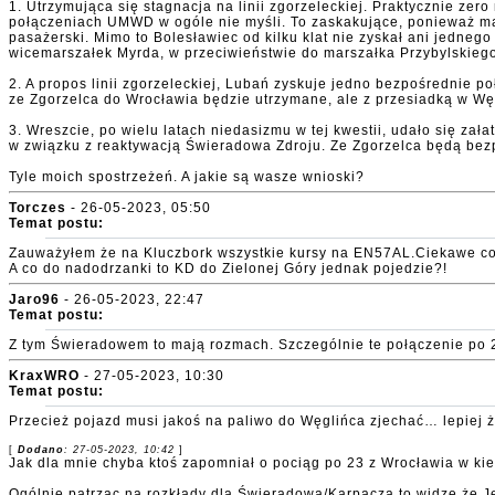
1. Utrzymująca się stagnacja na linii zgorzeleckiej. Praktycznie zer
połączeniach UMWD w ogóle nie myśli. To zaskakujące, ponieważ mar
pasażerski. Mimo to Bolesławiec od kilku klat nie zyskał ani jedne
wicemarszałek Myrda, w przeciwieństwie do marszałka Przybylskiego,
2. A propos linii zgorzeleckiej, Lubań zyskuje jedno bezpośrednie p
ze Zgorzelca do Wrocławia będzie utrzymane, ale z przesiadką w Wę
3. Wreszcie, po wielu latach niedasizmu w tej kwestii, udało się zał
w związku z reaktywacją Świeradowa Zdroju. Ze Zgorzelca będą bez
Tyle moich spostrzeżeń. A jakie są wasze wnioski?
Torczes
- 26-05-2023, 05:50
Temat postu:
Zauważyłem że na Kluczbork wszystkie kursy na EN57AL.Ciekawe co 
A co do nadodrzanki to KD do Zielonej Góry jednak pojedzie?!
Jaro96
- 26-05-2023, 22:47
Temat postu:
Z tym Świeradowem to mają rozmach. Szczególnie te połączenie po 
KraxWRO
- 27-05-2023, 10:30
Temat postu:
Przecież pojazd musi jakoś na paliwo do Węglińca zjechać… lepiej ż
[
Dodano
: 27-05-2023, 10:42
]
Jak dla mnie chyba ktoś zapomniał o pociąg po 23 z Wrocławia w kie
Ogólnie patrząc na rozkłady dla Świeradowa/Karpacza to widzę że Je