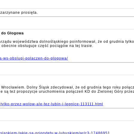
zarzynane prosięta.
ń do Głogowa
rządu województwa dolnośląskiego poinformował, że od grudnia tylko
 obecnie obsługuje część pociągów na tej trasie.
ska-ws-obslugi-polaczen-do-glogowa/
 Wrocławiem. Dolny Śląsk zdecydował, że od grudnia tego roku połącze
e są też propozycje uruchomienia połączeń KD do Zielonej Góry przez
-tylko-przez-wolow-ale-tez-lubin-i-legnice-113111.html
-slaskiem-takie-sa-priorytety-w-lubuskiem/ar/c3-17486951