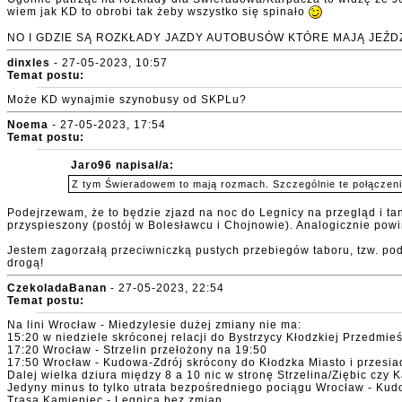
wiem jak KD to obrobi tak żeby wszystko się spinało
NO I GDZIE SĄ ROZKŁADY JAZDY AUTOBUSÓW KTÓRE MAJĄ JEŹDZ
dinxles
- 27-05-2023, 10:57
Temat postu:
Może KD wynajmie szynobusy od SKPLu?
Noema
- 27-05-2023, 17:54
Temat postu:
Jaro96 napisał/a:
Z tym Świeradowem to mają rozmach. Szczególnie te połączeni
Podejrzewam, że to będzie zjazd na noc do Legnicy na przegląd i ta
przyspieszony (postój w Bolesławcu i Chojnowie). Analogicznie powi
Jestem zagorzałą przeciwniczką pustych przebiegów taboru, tzw. pod
drogą!
CzekoladaBanan
- 27-05-2023, 22:54
Temat postu:
Na lini Wrocław - Miedzylesie dużej zmiany nie ma:
15:20 w niedziele skróconej relacji do Bystrzycy Kłodzkiej Przedmieś
17:20 Wrocław - Strzelin przełożony na 19:50
17:50 Wrocław - Kudowa-Zdrój skrócony do Kłodzka Miasto i przesi
Dalej wielka dziura między 8 a 10 nic w stronę Strzelina/Ziębic czy 
Jedyny minus to tylko utrata bezpośredniego pociągu Wrocław - Kudo
Trasa Kamieniec - Legnica bez zmian