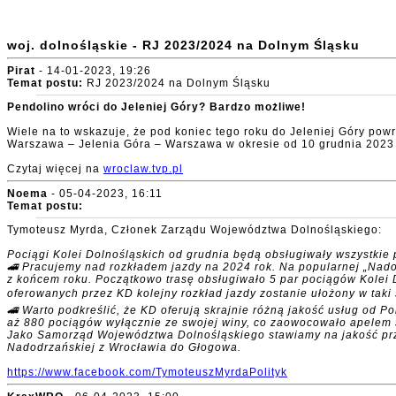
woj. dolnośląskie - RJ 2023/2024 na Dolnym Śląsku
Pirat
- 14-01-2023, 19:26
Temat postu:
RJ 2023/2024 na Dolnym Śląsku
Pendolino wróci do Jeleniej Góry? Bardzo możliwe!
Wiele na to wskazuje, że pod koniec tego roku do Jeleniej Góry pow
Warszawa – Jelenia Góra – Warszawa w okresie od 10 grudnia 2023 r
Czytaj więcej na
wroclaw.tvp.pl
Noema
- 05-04-2023, 16:11
Temat postu:
Tymoteusz Myrda, Członek Zarządu Województwa Dolnośląskiego:
Pociągi Kolei Dolnośląskich od grudnia będą obsługiwały wszystkie
🚄 Pracujemy nad rozkładem jazdy na 2024 rok. Na popularnej „Nad
z końcem roku. Początkowo trasę obsługiwało 5 par pociągów Kolei D
oferowanych przez KD kolejny rozkład jazdy zostanie ułożony w taki 
🚄 Warto podkreślić, że KD oferują skrajnie różną jakość usług od Po
aż 880 pociągów wyłącznie ze swojej winy, co zaowocowało apelem 
Jako Samorząd Województwa Dolnośląskiego stawiamy na jakość prze
Nadodrzańskiej z Wrocławia do Głogowa.
https://www.facebook.com/TymoteuszMyrdaPolityk