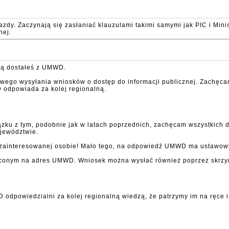
dy. Zaczynają się zasłaniać klauzulami takimi samymi jak PIC i Minist
nej.
aką dostałeś z UMWD.
ego wysyłania wniosków o dostęp do informacji publicznej. Zachęca
 odpowiada za kolej regionalną.
zku z tym, podobnie jak w latach poprzednich, zachęcam wszystkich 
jewództwie.
 zainteresowanej osobie! Mało tego, na odpowiedź UMWD ma ustawowy 
leconym na adres UMWD. Wniosek można wysłać również poprzez skrzy
dpowiedzialni za kolej regionalną wiedzą, że patrzymy im na ręce i 