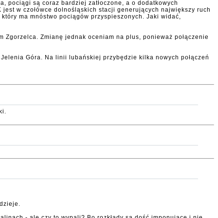
wa, pociągi są coraz bardziej zatłoczone, a o dodatkowych
jest w czołówce dolnośląskich stacji generujących największy ruch
n, który ma mnóstwo pociągów przyspieszonych. Jaki widać,
ztem Zgorzelca. Zmianę jednak oceniam na plus, ponieważ połączenie
- Jelenia Góra. Na linii lubańskiej przybędzie kilka nowych połączeń
i.
dzieje.
linach - ale czy to wypali? Bo rozkłady są dość imponujące i nie