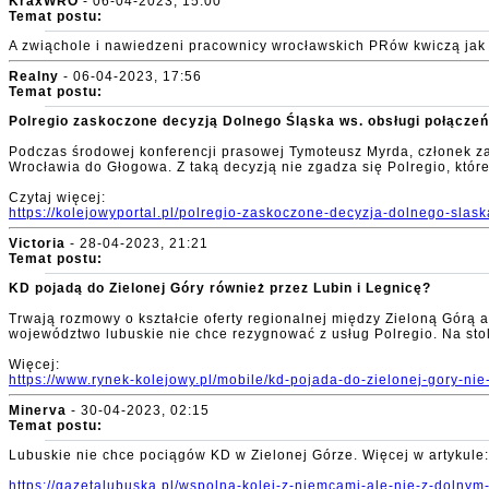
KraxWRO
- 06-04-2023, 15:00
Temat postu:
A zwiąchole i nawiedzeni pracownicy wrocławskich PRów kwiczą jak 
Realny
- 06-04-2023, 17:56
Temat postu:
Polregio zaskoczone decyzją Dolnego Śląska ws. obsługi połącze
Podczas środowej konferencji prasowej Tymoteusz Myrda, członek za
Wrocławia do Głogowa. Z taką decyzją nie zgadza się Polregio, które
Czytaj więcej:
https://kolejowyportal.pl/polregio-zaskoczone-decyzja-dolnego-sla
Victoria
- 28-04-2023, 21:21
Temat postu:
KD pojadą do Zielonej Góry również przez Lubin i Legnicę?
Trwają rozmowy o kształcie oferty regionalnej między Zieloną Górą a
województwo lubuskie nie chce rezygnować z usług Polregio. Na stol
Więcej:
https://www.rynek-kolejowy.pl/mobile/kd-pojada-do-zielonej-gory-nie
Minerva
- 30-04-2023, 02:15
Temat postu:
Lubuskie nie chce pociągów KD w Zielonej Górze. Więcej w artykule:
https://gazetalubuska.pl/wspolna-kolej-z-niemcami-ale-nie-z-dolnym