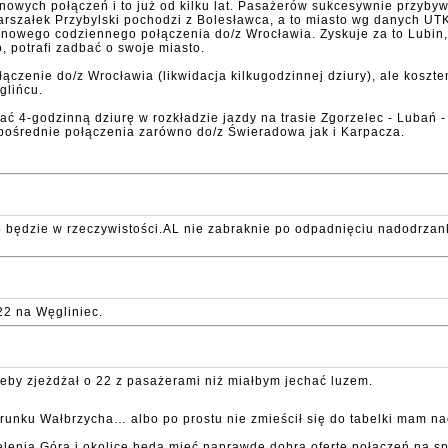
o nowych połączeń i to już od kilku lat. Pasażerów sukcesywnie przyby
szałek Przybylski pochodzi z Bolesławca, a to miasto wg danych UTK 
go nowego codziennego połączenia do/z Wrocławia. Zyskuje za to Lubi
 potrafi zadbać o swoje miasto.
ołączenie do/z Wrocławia (likwidacja kilkugodzinnej dziury), ale kos
glińcu.
atać 4-godzinną dziurę w rozkładzie jazdy na trasie Zgorzelec - Lubań 
pośrednie połączenia zarówno do/z Świeradowa jak i Karpacza.
będzie w rzeczywistości.AL nie zabraknie po odpadnięciu nadodrzank
22 na Węgliniec.
eby zjeżdżał o 22 z pasażerami niż miałbym jechać luzem.
runku Wałbrzycha… albo po prostu nie zmieścił się do tabelki mam na
lenia Góra i okolice będą mieć naprawdę dobrą ofertę połączeń na spa