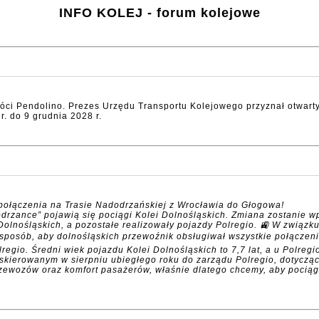
INFO KOLEJ - forum kolejowe
róci Pendolino. Prezes Urzędu Transportu Kolejowego przyznał otwarty
. do 9 grudnia 2028 r.
 połączenia na Trasie Nadodrzańskiej z Wrocławia do Głogowa!
odrzance” pojawią się pociągi Kolei Dolnośląskich. Zmiana zostanie 
olnośląskich, a pozostałe realizowały pojazdy Polregio. 🚉 W związk
sposób, aby dolnośląskich przewoźnik obsługiwał wszystkie połączenia 
lregio. Średni wiek pojazdu Kolei Dolnośląskich to 7,7 lat, a u Polre
skierowanym w sierpniu ubiegłego roku do zarządu Polregio, dotycz
wozów oraz komfort pasażerów, właśnie dlatego chcemy, aby pociągi 