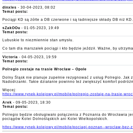
dinxles
- 30-04-2023, 08:02
Temat postu:
Pociągi KD są żółte a DB czerwone i są ładniejsze składy DB niż KD.
sZakOOu
- 01-05-2023, 19:49
Temat postu:
Lubuskie to niezmiennie stan umysłu.
Co tam dla marszałek pociągi i kto będzie jeździł. Ważne, by utrzym
Victoria
- 04-05-2023, 19:59
Temat postu:
Polregio zostaje na trasie Wrocław – Opole
Dolny Śląsk nie planuje zupełnie rezygnować z usług Polregio. Jak
Nadodrzanki. Takie działanie powinno też zwiększyć komfort podróżnych
Więcej:
https://www.rynek-kolejowy.pl/mobile/polregio-zostaje-na-trasie-wro
Arek
- 09-05-2023, 18:30
Temat postu:
Polregio będzie obsługiwało połączenia z Poznania do Wrocławia jes
pociągów Kolei Dolnośląskich ani Kolei Wielkopolskich.
https://www.rynek-kolejowy.pl/mobile/pociagi-poznan--wroclaw-bez-