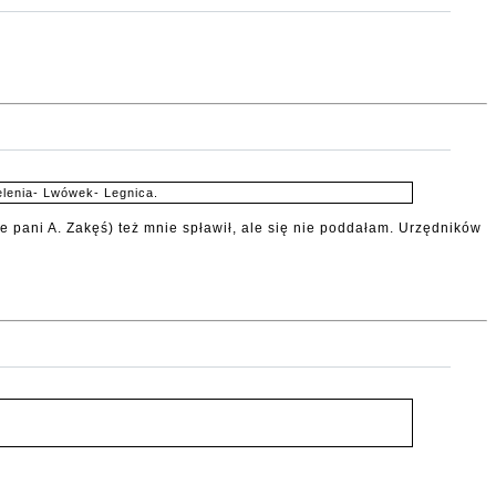
elenia- Lwówek- Legnica.
e pani A. Zakęś) też mnie spławił, ale się nie poddałam. Urzędników