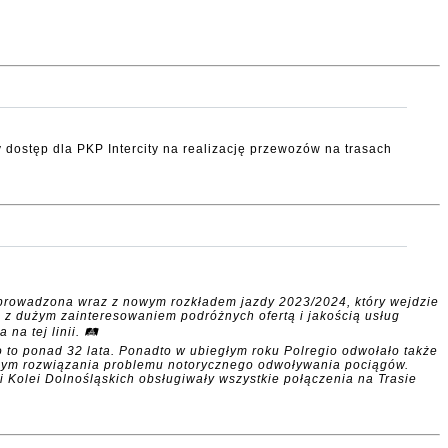
 dostęp dla PKP Intercity na realizację przewozów na trasach
wprowadzona wraz z nowym rozkładem jazdy 2023/2024, który wejdzie
u z dużym zainteresowaniem podróżnych ofertą i jakością usług
na tej linii. 🛤
gio to ponad 32 lata. Ponadto w ubiegłym roku Polregio odwołało także
ącym rozwiązania problemu notorycznego odwoływania pociągów.
Kolei Dolnośląskich obsługiwały wszystkie połączenia na Trasie