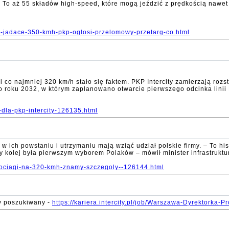
. To aż 55 składów high-speed, które mogą jeździć z prędkością nawet
eed-jadace-350-kmh-pkp-oglosi-przelomowy-przetarg-co.html
o najmniej 320 km/h stało się faktem. PKP Intercity zamierzają rozst
o roku 2032, w którym zaplanowano otwarcie pierwszego odcinka lini
-dla-pkp-intercity-126135.html
 ich powstaniu i utrzymaniu mają wziąć udział polskie firmy. – To hi
y kolej była pierwszym wyborem Polaków – mówił minister infrastruktu
-pociagi-na-320-kmh-znamy-szczegoly--126144.html
y poszukiwany -
https://kariera.intercity.pl/job/Warszawa-Dyrektork