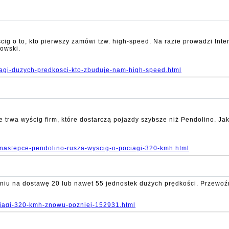
g o to, kto pierwszy zamówi tzw. high-speed. Na razie prowadzi Interc
owski.
ciagi-duzych-predkosci-kto-zbuduje-nam-high-speed.html
 trwa wyścig firm, które dostarczą pojazdy szybsze niż Pendolino. Jak
i-nastepce-pendolino-rusza-wyscig-o-pociagi-320-kmh.html
waniu na dostawę 20 lub nawet 55 jednostek dużych prędkości. Przewoź
ociagi-320-kmh-znowu-pozniej-152931.html