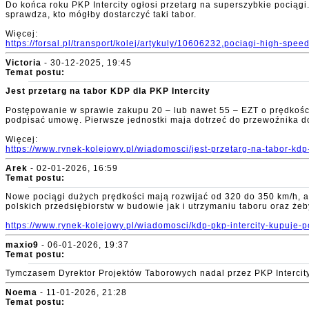
Do końca roku PKP Intercity ogłosi przetarg na superszybkie pociągi
sprawdza, kto mógłby dostarczyć taki tabor.
Więcej:
https://forsal.pl/transport/kolej/artykuly/10606232,pociagi-high-sp
Victoria
- 30-12-2025, 19:45
Temat postu:
Jest przetarg na tabor KDP dla PKP Intercity
Postępowanie w sprawie zakupu 20 – lub nawet 55 – EZT o prędkości c
podpisać umowę. Pierwsze jednostki maja dotrzeć do przewoźnika d
Więcej:
https://www.rynek-kolejowy.pl/wiadomosci/jest-przetarg-na-tabor-kdp
Arek
- 02-01-2026, 16:59
Temat postu:
Nowe pociągi dużych prędkości mają rozwijać od 320 do 350 km/h, a w
polskich przedsiębiorstw w budowie jak i utrzymaniu taboru oraz żeb
https://www.rynek-kolejowy.pl/wiadomosci/kdp-pkp-intercity-kupuje
maxio9
- 06-01-2026, 19:37
Temat postu:
Tymczasem Dyrektor Projektów Taborowych nadal przez PKP Intercit
Noema
- 11-01-2026, 21:28
Temat postu: