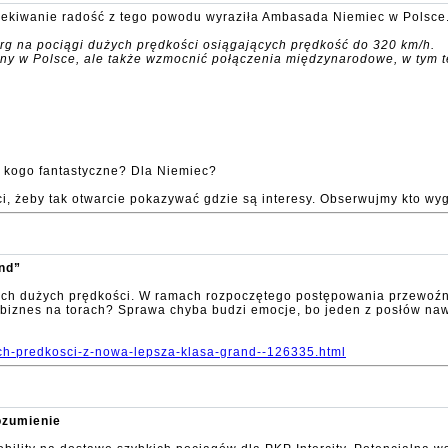
czekiwanie radość z tego powodu wyraziła Ambasada Niemiec w Polsce.
targ na pociągi dużych prędkości osiągających prędkość do 320 km/h.
żny w Polsce, ale także wzmocnić połączenia międzynarodowe, w tym t
a kogo fantastyczne? Dla Niemiec?
i, żeby tak otwarcie pokazywać gdzie są interesy. Obserwujmy kto wyg
and”
gach dużych prędkości. W ramach rozpoczętego postępowania przewoźn
biznes na torach? Sprawa chyba budzi emocje, bo jeden z posłów nawe
ych-predkosci-z-nowa-lepsza-klasa-grand--126335.html
ozumienie