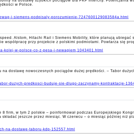
ity na dostawę szybkich pociągów dla PKP Intercity. Potencjalna ws
ędkości w Polsce.
y-newag-i-siemens-podpisaly-porozumienie-7247600129083584a.html
peed. Alstom, Hitachi Rail i Siemens Mobility, które planują ubiegać s
obie współpracę przy projekcie z polskimi podmiotami. Powtarza się pr
bka-kolej-w-polsce-co-z-pesa-i-newagiem,1043401.html
gu na dostawę nowoczesnych pociągów dużej prędkości. – Tabor dużych 
-tabor-duzych-predkosci-buduje-sie-dlugo-zaczynamy-kontraktacje-136
e 8 firm, w tym 2 polskie – poinformował podczas Europejskiego Kong
kładać jeszcze przez miesiąc. W czerwcu – o miesiąc później niż pla
nych-na-dostawe-taboru-kdp-152557.html