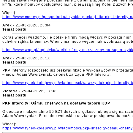
Newag zawarł wstępne porozumienie z dwiema spółkami Siemens Mobil
km/h, które mogłyby obsługiwać m.in. pierwszą linię Kolei Dużych Pr
Więcej:
https://www.money.pl/gospodarka/szybkie-pociagi-dla-pkp-intercit
Arek
- 21-03-2026, 23:04
Temat postu:
Coraz więcej wiadomo, ile polskie firmy mogą włożyć w pociągi high s
uchyliły rąbka tajemnicy. Wiemy już nieco więcej, jak wyobrażają s
https://www.wnp.pl/logistyka/wielkie-firmy-ostrza-zeby-na-superszy
Arek
- 25-03-2026, 23:18
Temat postu:
PKP Intercity rozpoczęło już prekwalifikację wykonawców w przetar
– mówi Adam Wawrzyniak, członek zarządu PKP Intercity.
https://www.rynek-kolejowy.pl/wiadomosci/wawrzyniak-pkp-intercity
Victoria
- 25-04-2026, 17:38
Temat postu:
PKP Intercity: Ośmiu chętnych na dostawę taboru KDP
O dostawę maksymalnie 55 EZT dużych prędkości ubiega się na razi
Adam Wawrzyniak. Formalne wnioski o udział w postępowaniu można s
Więcej:
https://www.rynek-kolejowy.pl/wiadomosci/pkp-intercity-osmiu-chet