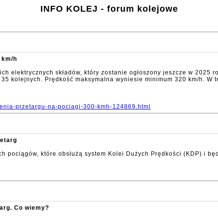
INFO KOLEJ - forum kolejowe
0 km/h
ich elektrycznych składów, który zostanie ogłoszony jeszcze w 2025 r
 35 kolejnych. Prędkość maksymalna wyniesie minimum 320 km/h. W t
szenia-przetargu-na-pociagi-300-kmh-124869.html
zetarg
ch pociągów, które obsłużą system Kolei Dużych Prędkości (KDP) i bę
targ. Co wiemy?