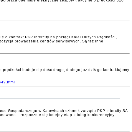
półpraca obejmuje elektryczne zespoły trakcyjne o prędkości 320
ię o kontrakt PKP Intercity na pociągi Kolei Dużych Prędkości,
opozycja prowadzenia centrów serwisowych. Są też inne.
prędkości buduje się dość długo, dlatego już dziś go kontraktujemy
449.html
resu Gospodarczego w Katowicach członek zarządu PKP Intercity SA
nowano – rozpocznie się kolejny etap: dialog konkurencyjny.