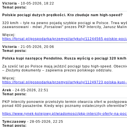
Victoria
- 10-05-2026, 18:22
Temat postu:
Polskie pociągi dużych prędkości. Kto zbuduje nam high-speed?
320 km/h – tyle na pewno pojadą szybkie pociągi w Polsce. Trwa wyści
zaawansowani - mówi „Forsalowi” prezes PKP Intercity, Janusz Malin
Więcej:
https://forsal.pl/gospodarka/przemysl/artykuly/11244565,polskie-po
Victoria
- 21-05-2026, 20:06
Temat postu:
Polska kupi następcę Pendolino. Rusza wyścig o pociągi 320 km/h
Za sześć lat po Polsce mają jeździć pociągi typu high-speed. Obecnie
– Złożymy dokumenty – zapewnia prezes polskiego oddziału.
Więcej:
https://forsal.pl/gospodarka/przemysl/artykuly/11249723,polska-kup
Arek
- 24-05-2026, 22:51
Temat postu:
PKP Intercity ponownie przełożyło termin otwarcia ofert w postępo
ponad 400 pasażerów. Kiedy więc poznamy ostatecznych oferentów?
https://www.rynek-kolejowy.pl/wiadomosci/pkp-intercity-oferty-na-p
Tymczasowy
- 28-05-2026, 22:25
Temat postu: