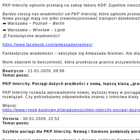
PKP Intercity ogłosiło przetarg na zakup taboru KDP. Zupełnie nieo
Bardzo cieszą nas wiadomości od PKP Intercity, które ogłosiło prze
Nowe pociągi mają nie tylko zrewolucjonizować transport dalekobie
➡️ Warszawa – Poznań – Berlin
➡️ Warszawa – Wrocław – Lipsk
👏 Fantastyczne wiadomości!
https://www.facebook.com/ambasadaniemiec/
Fantastyczne wiadomości – ekscytuje się Ambasada Niemiec. Ale dl
Moim zdaniem to bezczelność, która przekracza granice przyzwoitośc
Beatrycze
- 21-01-2026, 09:06
Temat postu:
PKP Intercity. Pociągi dużych prędkości z nową, lepszą klasą „gr
PKP Intercity rozważa wprowadzenie nowej, wyższej klasy w pocią
rozwiązań. Czy potrzebujemy odpowiednika znanej z lotnictwa klasy 
Więcej:
https://www.rynek-kolejowy.pl/wiadomosci/pkp-intercity-pociagi-duz
Victoria
- 30-01-2026, 22:52
Temat postu:
Szybkie pociągi dla PKP Intercity. Newag i Siemens podpisały por