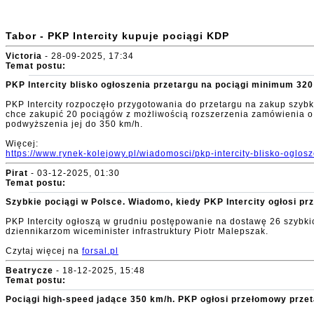
Tabor - PKP Intercity kupuje pociągi KDP
Victoria
- 28-09-2025, 17:34
Temat postu:
PKP Intercity blisko ogłoszenia przetargu na pociągi minimum 32
PKP Intercity rozpoczęło przygotowania do przetargu na zakup szybk
chce zakupić 20 pociągów z możliwością rozszerzenia zamówienia o
podwyższenia jej do 350 km/h.
Więcej:
https://www.rynek-kolejowy.pl/wiadomosci/pkp-intercity-blisko-oglo
Pirat
- 03-12-2025, 01:30
Temat postu:
Szybkie pociągi w Polsce. Wiadomo, kiedy PKP Intercity ogłosi pr
PKP Intercity ogłoszą w grudniu postępowanie na dostawę 26 szybki
dziennikarzom wiceminister infrastruktury Piotr Malepszak.
Czytaj więcej na
forsal.pl
Beatrycze
- 18-12-2025, 15:48
Temat postu:
Pociągi high-speed jadące 350 km/h. PKP ogłosi przełomowy prze