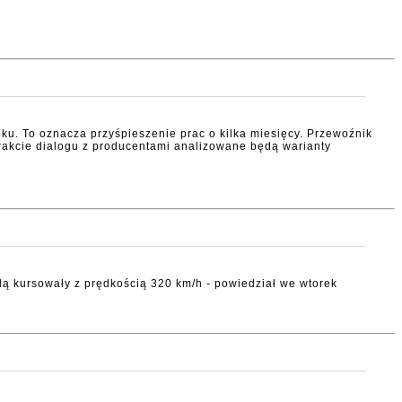
oku. To oznacza przyśpieszenie prac o kilka miesięcy. Przewoźnik
rakcie dialogu z producentami analizowane będą warianty
dą kursowały z prędkością 320 km/h - powiedział we wtorek