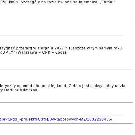
 350 km/h. Szczegóły na razie owiane są tajemnicą. „Forsal”
rzygnąć przetarg w sierpniu 2027 r. i jeszcze w tym samym roku
i KDP „Y” (Warszawa – CPK – Łódź).
storyczny moment dla polskiej kolei. Celem jest maksymalny udział
ry Dariusz Klimczak.
a-Projektu-ds_-projekt%C3%B3w-taborowych-MZ/1332230455/