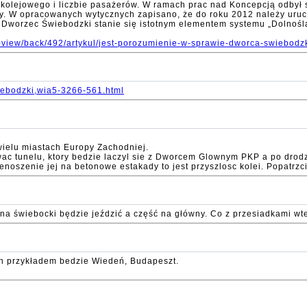
kolejowego i liczbie pasażerów. W ramach prac nad Koncepcją odbył 
erwy. W opracowanych wytycznych zapisano, że do roku 2012 należy ur
Dworzec Świebodzki stanie się istotnym elementem systemu „Dolnośl
le-view/back/492/artykul/jest-porozumienie-w-sprawie-dworca-swiebodz
iebodzki,wia5-3266-561.html
wielu miastach Europy Zachodniej.
wac tunelu, ktory bedzie laczyl sie z Dworcem Glownym PKP a po drodz
enoszenie jej na betonowe estakady to jest przyszlosc kolei. Popatrz
 na świebocki będzie jeździć a część na główny. Co z przesiadkami wt
ech przykładem bedzie Wiedeń, Budapeszt.