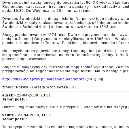
Dworzec pełnił swoją funkcję do początku lat 90. XX wieku. Stąd kur
Regionalne ma jeszcze - trzymany na pamiątkę - rozkład jazdy z tam
godz. 16.30. Do Węglińca - o 10 minut wcześniej.
Dworzec Świebodzki ma długą historię. Na pomysł jego budowy wpad
Świebodzki zostały zaakceptowane, zaś miesiąc później prace koniec
Świdnicko-Świebodzickiej dokonano w październiku 1843 roku.
Stację przebudowano w 1874 roku. Dworzec przypomina pałac, wywodz
Linia do Jeleniej Góry została zelektryfikowana w 1966 roku. W lat
pomieszczenia dworca Teatrowi Polskiemu, klubowi nocnemu i firm
Na samych torach pojawili się kupcy. Handlują tutaj do dzisiaj - co 
mają trafić na ul. Karmelkową, na teren Dolnośląskiej Giełdy Hurtu
placem Orląt Lwowskich.
Stojące tu magazyny czy mieszkania mają zostać wyburzone. Zamiast
przygotować plan zagospodarowania tego terenu. Ma to nastąpić jes
http://rynek-kolejowy.pl/images/upload/obraz2
(245).jpg
źródło: Polska - Gazeta Wrocławska / RK
eurek
- 22-04-2009, 23:31
Temat postu:
Hmmm... wg mnie pomysł sie nie przyjmie... Wroclaw nie ma tradycji 
veinte
- 23-04-2009, 11:12
Temat postu:
To tradycja sie zmieni! Jezeli ludzie maja siedziec w autach, autobu