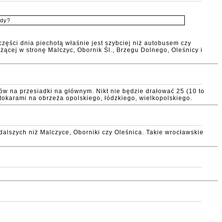
edy?
zęści dnia piechotą właśnie jest szybciej niż autobusem czy
ącej w stronę Malczyc, Obornik Śl., Brzegu Dolnego, Oleśnicy i
w na przesiadki na głównym. Nikt nie będzie drałować 25 (10 to
utokarami na obrzeża opolskiego, łódzkiego, wielkopolskiego.
szych niż Malczyce, Oborniki czy Oleśnica. Takie wrocławskie