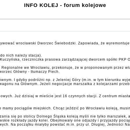
INFO KOLEJ - forum kolejowe
ktywować wrocławski Dworzec Świebodzki. Zapowiada, że wyremontuje s
o nich należy stacja).
ta Kuczyńska, rzeczniczka prasowa zarządzającej dworcem spółki PK
y Regionalne we Wrocławiu, przekonuje, że w proponowanym przez wła
worzec Główny - tłumaczy Piech.
ym. I gdyby podróżni np. z Jeleniej Góry (m.in. w tym kierunku wyjeż
 wagonu na Głównym. Jeżeli negocjacje marszałka z kolejarzami prze
wych. Już dzisiaj w mieście jest 16 czynnych stacji. Z centrum mias
ie mamy pociągów miejskich. Chcąc jeździć po Wrocławiu koleją, musim
ania się po stolicy Dolnego Śląska koleją myśli nie tylko marszałek, 
awskie rozkłady jazdy kolei. Obejmowały one odjazdy i przyjazdy poci
ch. Na początku miałyby powstać m.in. przy ul. Długiej, Jedności Na