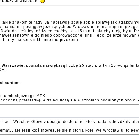
o poczytaj wikipedie
ć takie znakomite rady. Ja naprawdę zdaję sobie sprawę jak atrakcyjn
uchamianie pociągów jeżdżących po Wrocławiu nie ma najmniejszego s
Dwór do Leśnicy jeżdżące choćby i co 15 minut miałyby rację bytu. Pis
ni nawet sensownie do niego doprowadzonej linii. Tego, że przejmowa
t infry ma sens nikt mnie nie przekona.
o Warszawie
, posiada największą liczbę 25 stacji, w tym 16 wciąż fun
KM.
 absurdem.
iletu miesięcznego MPK.
 dogodną przesiadkę. A dzieci uczą się w szkołach oddalonych około
iu stacji Wrocław Główny pociągi do Jeleniej Góry nadal odjeżdzały g
tu, ale jeśli ktoś interesuje się historią kolei we Wrocławiu, to pewn