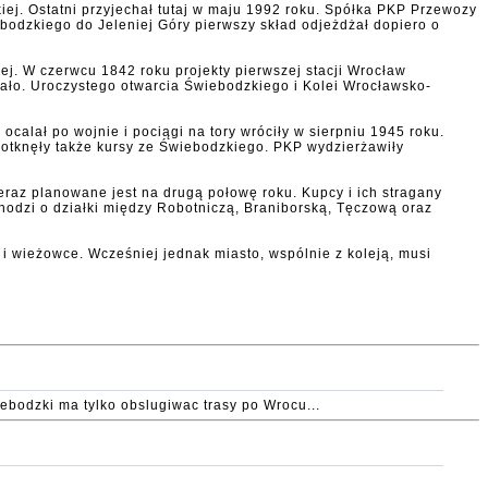
kiej. Ostatni przyjechał tutaj w maju 1992 roku. Spółka PKP Przewozy
ebodzkiego do Jeleniej Góry pierwszy skład odjeżdżał dopiero o
j. W czerwcu 1842 roku projekty pierwszej stacji Wrocław
dało. Uroczystego otwarcia Świebodzkiego i Kolei Wrocławsko-
alał po wojnie i pociągi na tory wróciły w sierpniu 1945 roku.
dotknęły także kursy ze Świebodzkiego. PKP wydzierżawiły
 Teraz planowane jest na drugą połowę roku. Kupcy i ich stragany
Chodzi o działki między Robotniczą, Braniborską, Tęczową oraz
 wieżowce. Wcześniej jednak miasto, wspólnie z koleją, musi
iebodzki ma tylko obslugiwac trasy po Wrocu...