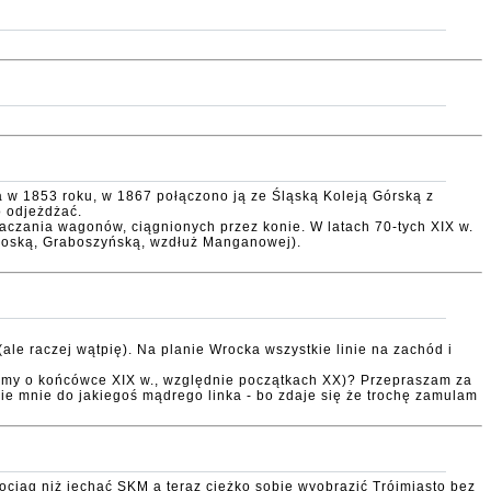
a w 1853 roku, w 1867 połączono ją ze Śląską Koleją Górską z
o odjeżdżać.
taczania wagonów, ciągnionych przez konie. W latach 70-tych XIX w.
oroską, Graboszyńską, wzdłuż Manganowej).
ale raczej wątpię). Na planie Wrocka wszystkie linie na zachód i
ówimy o końcówce XIX w., względnie początkach XX)? Przepraszam za
cie mnie do jakiegoś mądrego linka - bo zdaje się że trochę zamulam
ciąg niż jechać SKM a teraz ciężko sobie wyobrazić Trójmiasto bez