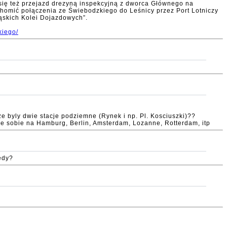
się też przejazd drezyną inspekcyjną z dworca Głównego na
uchomić połączenia ze Świebodzkiego do Leśnicy przez Port Lotniczy
ąskich Kolei Dojazdowych”.
kiego/
e byly dwie stacje podziemne (Rynek i np. Pl. Kosciuszki)??
cie sobie na Hamburg, Berlin, Amsterdam, Lozanne, Rotterdam, itp
edy?