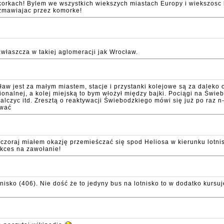
w korkach! Bylem we wszystkich wiekszych miastach Europy i wiekszosc 
ozmawiajac przez komorke!
zwłaszcza w takiej aglomeracji jak Wrocław.
cław jest za małym miastem, stacje i przystanki kolejowe są za daleko
onalnej, a kolej miejską to bym włożył między bajki. Pociągi na Świe
czyc itd. Zresztą o reaktywacji Świebodzkiego mówi się już po raz 
ować
zoraj miałem okazję przemieśczać się spod Heliosa w kierunku lotnisk
ukces na zawołanie!
ko (406). Nie dość że to jedyny bus na lotnisko to w dodatko kursuje