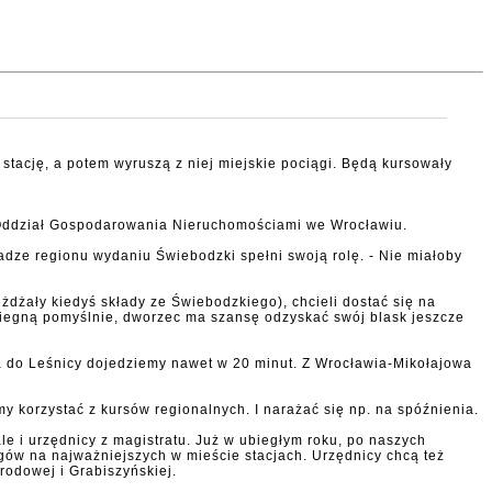
tację, a potem wyruszą z niej miejskie pociągi. Będą kursowały
P Oddział Gospodarowania Nieruchomościami we Wrocławiu.
dze regionu wydaniu Świebodzki spełni swoją rolę. - Nie miałoby
dżały kiedyś składy ze Świebodzkiego), chcieli dostać się na
biegną pomyślnie, dworzec ma szansę odzyskać swój blask jeszcze
ta do Leśnicy dojedziemy nawet w 20 minut. Z Wrocławia-Mikołajowa
y korzystać z kursów regionalnych. I narażać się np. na spóźnienia.
ale i urzędnicy z magistratu. Już w ubiegłym roku, po naszych
ągów na najważniejszych w mieście stacjach. Urzędnicy chcą też
rodowej i Grabiszyńskiej.