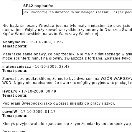
SP42 napisał/a:
jak uruchomią ten dworzec to się bałagan zacznie... część po
Nie bądź śmieszny Wrocław jest na tyle małym miastem,że przejście 
tramwajem. Gdyby użytkować wszystkie trzy perony to Dworzec Świeb
Kątów Wrocławskich, na wzór Warszawy Wileńskiej.
Anonymous
- 16-10-2009, 23:32
Temat postu:
Mam takie same obawy, co poprzednik. Nie ma nic śmiesznego w tym,
może sprinter!) minut na główny, zwłaszcza z torbami. Zostanie tylk
mateuszpiszcz
- 16-10-2009, 23:48
Temat postu:
Zauważ , ze podkreśliłem, że może być dworcem na WZÓR WARSZAWY W
WKD. Nigdy nie napisałem, że dworzec mógłby przyjmować pociągi n
leyba76
- 17-10-2009, 00:49
Temat postu:
Popieram Świebodzki jako dworzec miejski do pracy i szkół.
pawelW
- 17-10-2009, 01:17
Temat postu:
Kiedyś przyjmował,ale zgadzam się z tym że miał by on perspektywę