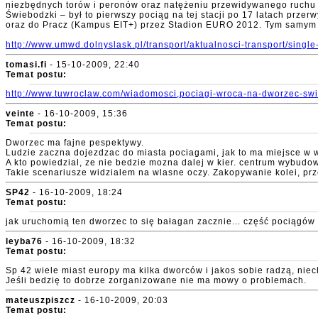
niezbędnych torów i peronów oraz natężeniu przewidywanego ruchu 
Świebodzki – był to pierwszy pociąg na tej stacji po 17 latach prz
oraz do Pracz (Kampus EIT+) przez Stadion EURO 2012. Tym samym 
http://www.umwd.dolnyslask.pl/transport/aktualnosci-transport/sing
tomasi.fi
- 15-10-2009, 22:40
Temat postu:
http://www.tuwroclaw.com/wiadomosci,pociagi-wroca-na-dworzec-sw
veinte
- 16-10-2009, 15:36
Temat postu:
Dworzec ma fajne pespektywy.
Ludzie zaczna dojezdzac do miasta pociagami, jak to ma miejsce w 
A kto powiedzial, ze nie bedzie mozna dalej w kier. centrum wybudo
Takie scenariusze widzialem na wlasne oczy. Zakopywanie kolei, prz
SP42
- 16-10-2009, 18:24
Temat postu:
jak uruchomią ten dworzec to się bałagan zacznie... część pociągów
leyba76
- 16-10-2009, 18:32
Temat postu:
Sp 42 wiele miast europy ma kilka dworców i jakos sobie radzą, ni
Jeśli bedzię to dobrze zorganizowane nie ma mowy o problemach.
mateuszpiszcz
- 16-10-2009, 20:03
Temat postu: