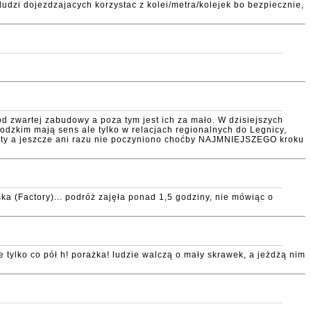
ludzi dojezdzajacych korzystac z kolei/metra/kolejek bo bezpiecznie,
 od zwartej zabudowy a poza tym jest ich za mało. W dzisiejszych
bodzkim mają sens ale tylko w relacjach regionalnych do Legnicy,
n-ty a jeszcze ani razu nie poczyniono choćby NAJMNIEJSZEGO kroku
a (Factory)... podróż zajęła ponad 1,5 godziny, nie mówiąc o
 tylko co pół h! porażka! ludzie walczą o mały skrawek, a jeżdżą nim