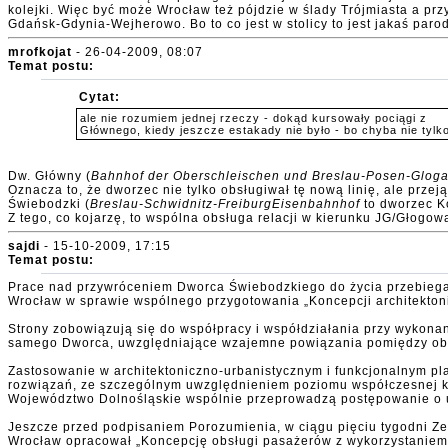
kolejki. Więc być może Wrocław też pójdzie w ślady Trójmiasta a prz
Gdańsk-Gdynia-Wejherowo. Bo to co jest w stolicy to jest jakaś paro
mrofkojat
- 26-04-2009, 08:07
Temat postu:
Cytat:
ale nie rozumiem jednej rzeczy - dokąd kursowały pociągi z
Głównego, kiedy jeszcze estakady nie było - bo chyba nie tyl
Dw. Główny (
Bahnhof der Oberschleischen und Breslau-Posen-Glog
Oznacza to, że dworzec nie tylko obsługiwał tę nową linię, ale prze
Świebodzki (
Breslau-Schwidnitz-FreiburgEisenbahnhof
to dworzec Ko
Z tego, co kojarzę, to wspólna obsługa relacji w kierunku JG/Głogow
sajdi
- 15-10-2009, 17:15
Temat postu:
Prace nad przywróceniem Dworca Świebodzkiego do życia przebiega
Wrocław w sprawie wspólnego przygotowania „Koncepcji architektoni
Strony zobowiązują się do współpracy i współdziałania przy wykonan
samego Dworca, uwzględniające wzajemne powiązania pomiędzy obi
Zastosowanie w architektoniczno-urbanistycznym i funkcjonalnym pl
rozwiązań, ze szczególnym uwzględnieniem poziomu współczesnej kult
Województwo Dolnośląskie wspólnie przeprowadzą postępowanie o u
Jeszcze przed podpisaniem Porozumienia, w ciągu pięciu tygodni Ze
Wrocław opracował „Koncepcję obsługi pasażerów z wykorzystaniem d