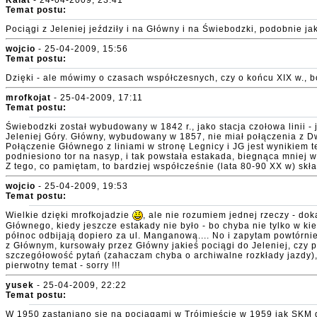
Kalat
- 24-04-2009, 23:41
Temat postu:
Pociągi z Jeleniej jeździły i na Główny i na Świebodzki, podobnie ja
wojcio
- 25-04-2009, 15:56
Temat postu:
Dzięki - ale mówimy o czasach współczesnych, czy o końcu XIX w., b
mrofkojat
- 25-04-2009, 17:11
Temat postu:
Świebodzki został wybudowany w 1842 r., jako stacja czołowa linii 
Jeleniej Góry. Główny, wybudowany w 1857, nie miał połączenia z Dw
Połączenie Głównego z liniami w stronę Legnicy i JG jest wynikiem 
podniesiono tor na nasyp, i tak powstała estakada, biegnąca mniej
Z tego, co pamiętam, to bardziej współcześnie (lata 80-90 XX w) sk
wojcio
- 25-04-2009, 19:53
Temat postu:
Wielkie dzięki mrofkojadzie
, ale nie rozumiem jednej rzeczy - do
Głównego, kiedy jeszcze estakady nie było - bo chyba nie tylko w ki
północ odbijają dopiero za ul. Manganową.... No i zapytam powtórnie 
z Głównym, kursowały przez Główny jakieś pociągi do Jeleniej, czy 
szczegółowość pytań (zahaczam chyba o archiwalne rozkłady jazdy), 
pierwotny temat - sorry !!!
yusek
- 25-04-2009, 22:22
Temat postu:
W 1950 zastaniano się na pociagami w Trójmieście w 1959 jak SKM d