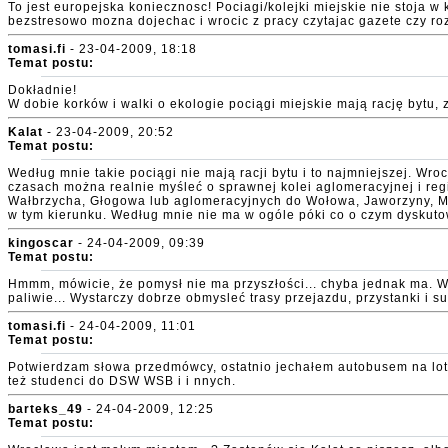
To jest europejska koniecznosc! Pociagi/kolejki miejskie nie stoja 
bezstresowo mozna dojechac i wrocic z pracy czytajac gazete czy r
tomasi.fi
- 23-04-2009, 18:18
Temat postu:
Dokładnie!
W dobie korków i walki o ekologie pociągi miejskie mają rację bytu, 
Kalat
- 23-04-2009, 20:52
Temat postu:
Według mnie takie pociągi nie mają racji bytu i to najmniejszej. Wro
czasach można realnie myśleć o sprawnej kolei aglomeracyjnej i regi
Wałbrzycha, Głogowa lub aglomeracyjnych do Wołowa, Jaworzyny, Mal
w tym kierunku. Według mnie nie ma w ogóle póki co o czym dyskut
kingoscar
- 24-04-2009, 09:39
Temat postu:
Hmmm, mówicie, że pomysł nie ma przyszłości... chyba jednak ma. Wc
paliwie... Wystarczy dobrze obmysleć trasy przejazdu, przystanki i s
tomasi.fi
- 24-04-2009, 11:01
Temat postu:
Potwierdzam słowa przedmówcy, ostatnio jechałem autobusem na lotnis
też studenci do DSW WSB i i nnych.
barteks_49
- 24-04-2009, 12:25
Temat postu: