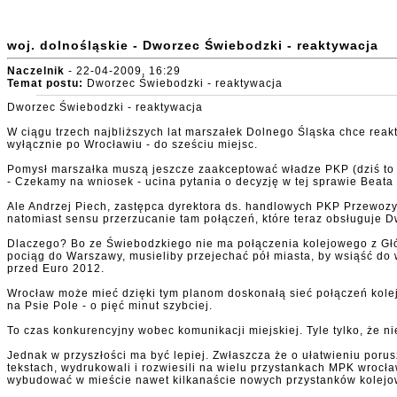
woj. dolnośląskie - Dworzec Świebodzki - reaktywacja
Naczelnik
- 22-04-2009, 16:29
Temat postu:
Dworzec Świebodzki - reaktywacja
Dworzec Świebodzki - reaktywacja
W ciągu trzech najbliższych lat marszałek Dolnego Śląska chce rea
wyłącznie po Wrocławiu - do sześciu miejsc.
Pomysł marszałka muszą jeszcze zaakceptować władze PKP (dziś to d
- Czekamy na wniosek - ucina pytania o decyzję w tej sprawie Bea
Ale Andrzej Piech, zastępca dyrektora ds. handlowych PKP Przewoz
natomiast sensu przerzucanie tam połączeń, które teraz obsługuje D
Dlaczego? Bo ze Świebodzkiego nie ma połączenia kolejowego z Główn
pociąg do Warszawy, musieliby przejechać pół miasta, by wsiąść do
przed Euro 2012.
Wrocław może mieć dzięki tym planom doskonałą sieć połączeń kolejo
na Psie Pole - o pięć minut szybciej.
To czas konkurencyjny wobec komunikacji miejskiej. Tyle tylko, że n
Jednak w przyszłości ma być lepiej. Zwłaszcza że o ułatwieniu porusz
tekstach, wydrukowali i rozwiesili na wielu przystankach MPK wrocł
wybudować w mieście nawet kilkanaście nowych przystanków kolejowy