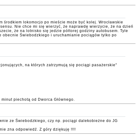
ym środkiem lokomocjo po mieście może być kolej. Wrocławskie
ensu. Nie chce mi się wierzyć, że naprawdę wierzycie, że na dzień
zecie, że na lotnisko się jedzie półtorej godziny autobusem. Tyle
nie obecnie Świebodzkiego i uruchamianie pociągów tylko po
kcjonujących, na których zatrzymują się pociągi pasażerskie"
 5 minut piechotą od Dworca Głównego.
łównie ze Świebodzkiego, czy np. pociągi dalekobieżne do JG
ie zna odpowiedź. Z góry dziękuję !!!!