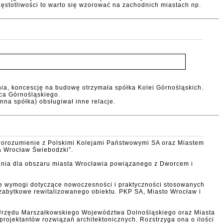
częstotliwości to warto się wzorować na zachodnich miastach np.
nia, koncescję na budowę otrzymała spółka Kolei Górnośląskich.
rca Górnośląskiego.
na spółka) obsługiwał inne relacje.
Porozumienie z Polskimi Kolejami Państwowymi SA oraz Miastem
ca Wrocław Świebodzki”.
ązania dla obszaru miasta Wrocławia powiązanego z Dworcem i
sne wymogi dotyczące nowoczesności i praktyczności stosowanych
 zabytkowe rewitalizowanego obiektu. PKP SA, Miasto Wrocław i
, Urzędu Marszałkowskiego Województwa Dolnośląskiego oraz Miasta
ojektantów rozwiązań architektonicznych. Rozstrzyga ona o ilości