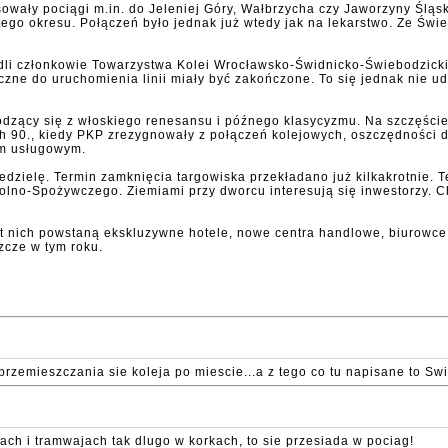
sowały pociągi m.in. do Jeleniej Góry, Wałbrzycha czy Jaworzyny Śląs
tego okresu. Połączeń było jednak już wtedy jak na lekarstwo. Ze Świ
li członkowie Towarzystwa Kolei Wrocławsko-Świdnicko-Świebodzickie
zne do uruchomienia linii miały być zakończone. To się jednak nie u
ący się z włoskiego renesansu i późnego klasycyzmu. Na szczęście oc
ach 90., kiedy PKP zrezygnowały z połączeń kolejowych, oszczędności 
om usługowym.
niedzielę. Termin zamknięcia targowiska przekładano już kilkakrotnie.
 Rolno-Spożywczego. Ziemiami przy dworcu interesują się inwestorzy. 
 nich powstaną ekskluzywne hotele, nowe centra handlowe, biurowce i
zcze w tym roku.
przemieszczania sie koleja po miescie...a z tego co tu napisane to Sw
sach i tramwajach tak dlugo w korkach, to sie przesiada w pociag!