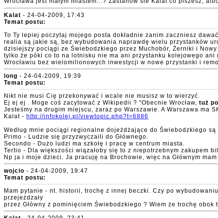
Wrocława jest małym miastem...? Zastanów sie Kalat co piszesz, alb
Kalat
- 24-04-2009, 17:43
Temat postu:
To Ty lepiej poczytaj mojego posta dokładnie zanim zaczniesz dawa
realia są jakie są, bez wybudowania naprawdę wielu przystanków ur
dzisiejszy pociągi ze Świebodzkiego przez Muchobór, Żerniki i Nowy 
tylko że póki co to na lotnisku nie ma ani przystanku kolejowego a
Wrocławiu bez wielomilionowych inwestycji w nowe przystanki i remon
long
- 24-04-2009, 19:39
Temat postu:
Nikt nie musi Cię przekonywać i wcale nie musisz w to wierzyć.
Ej ej ej . Moge coś zacytować z Wikipedii ? "Obecnie Wrocław,
tuż p
Jesteśmy na drugim miejscu, zaraz po Warszawie. A Warszawa ma S
Kalat -
http://infokolej.pl/viewtopic.php?t=6886
Według mnie pociągi regionalne dojeżdżające do Świebodzkiego są
Primo - Ludzie się przyzwyczaili do Głównego.
Secondo - Dużo ludzi ma szkołę i pracę w centrum miasta.
Tertio - Dla większości wiązałoby się to z niepotrzebnym zakupem b
Np ja i moje dzieci. Ja pracuję na Brochowie, więc na Głównym mam
wojcio
- 24-04-2009, 19:47
Temat postu:
Mam pytanie - nt. historii, trochę z innej beczki. Czy po wybudowan
przejeżdzały
przez Główny z pominięciem Świebodzkiego ? Wiem że trochę obok tema