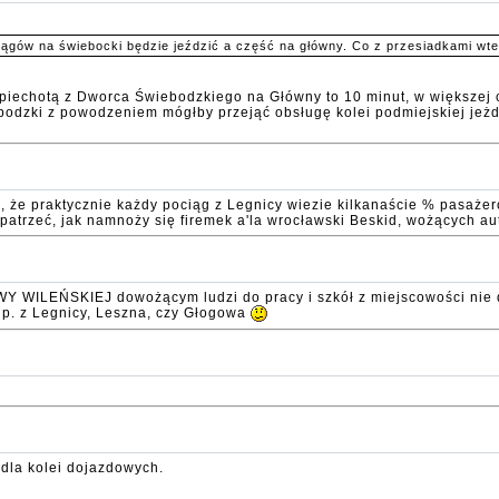
ciągów na świebocki będzie jeździć a część na główny. Co z przesiadkami wt
piechotą z Dworca Świebodzkiego na Główny to 10 minut, w większej c
odzki z powodzeniem mógłby przejąć obsługę kolei podmiejskiej jeżdż
 że praktycznie każdy pociąg z Legnicy wiezie kilkanaście % pasażeró
o patrzeć, jak namnoży się firemek a'la wrocławski Beskid, wożących a
ILEŃSKIEJ dowożącym ludzi do pracy i szkół z miejscowości nie dal
p. z Legnicy, Leszna, czy Głogowa
 dla kolei dojazdowych.