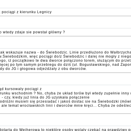
k pociągi z kierunku Legnicy
o wtedy zdaje sie powstał główny ?
- jak wskazuje nazwa - do Świebodzic. Linie przedłużono do Wałbrzych
.Świebodzkim, więc pociągi do/z Świebodzic i dalej nie mogły z nieg
tego, iż początkowo te dwa dworce połączono torem, służącym do prze
 więcej po tym samym przebiegu do dziś (ul. Bogusławskiego, nad Zap
łady do JG i głogowa odjeżdżały z obu dworców.
kąd kursowały pociągi z
erunku wschodnim ? No, chyba że układ torów był wtedy zupełnie inny (
- czy, kiedy już linia do JG uzyskała połączenie
podróżni musieli się przesiadać i jakoś dostac sie na Świebodzki (m
ale temat wrocławskich linii i dworców mnie kręci... Chyba że odeśle
otarła do Wejherowa to niektóre osoby wolały czekać na prawdziwy po