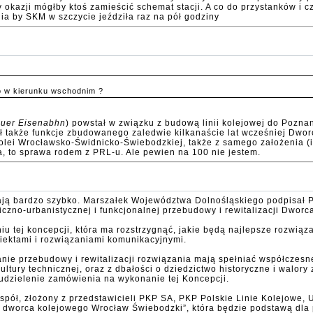
y okazji mógłby ktoś zamieścić schemat stacji. A co do przystanków i 
dia by SKM w szczycie jeździła raz na pół godziny
ko w kierunku wschodnim ?
auer Eisenabhn
) powstał w związku z budową linii kolejowej do Pozna
jął także funkcje zbudowanego zaledwie kilkanaście lat wcześniej Dwo
lei Wrocławsko-Świdnicko-Świebodzkiej, także z samego założenia (in
a, to sprawa rodem z PRL-u. Ale pewien na 100 nie jestem.
ją bardzo szybko. Marszałek Województwa Dolnośląskiego podpisał 
czno-urbanistycznej i funkcjonalnej przebudowy i rewitalizacji Dwor
iu tej koncepcji, która ma rozstrzygnąć, jakie będą najlepsze rozwi
ektami i rozwiązaniami komunikacyjnymi.
anie przebudowy i rewitalizacji rozwiązania mają spełniać współcze
ury technicznej, oraz z dbałości o dziedzictwo historyczne i walory
dzielenie zamówienia na wykonanie tej Koncepcji.
spół, złożony z przedstawicieli PKP SA, PKP Polskie Linie Kolejowe
worca kolejowego Wrocław Świebodzki”, która będzie podstawą dla pr