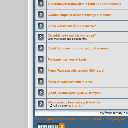
Zabytkowym tramwajem z Łodzi do Lutomierska
Gdańsk kupił 30-letnie tramwaje z Niemiec
Za co warszawiacy lubią metro?
Co robić, gdy pali się w metrze?
Jest instrukcja dla pasażerów.
[Łódź] Zmowa motorniczych z kanarami
Prywatny tramwaj w Łodzi
Metro Warszawskie straciło 560 tys. zł
Pożar w warszawskim metrze
[Łódź] Tramwajem tylko w szczycie
Warszawiacy bez tańszych biletów
[
Idź do strony:
1
,
2
,
3
,
4
]
Wyświetl tematy z o
Strona główna
»
PRZEWOZY PASAŻERSKIE
»
Kolej miejska