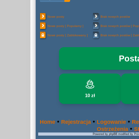
Nowe posty
Brak nowych postów
Nowe posty [ Popularny ]
Brak nowych postów [ Popu
Nowe posty [ Zablokowany ]
Brak nowych postów [ Zab
Post
10 zł
•
•
•
Home
Rejestracja
Logowanie
Re
•
Ostrzeżenia
S
Powered by phpBB modified by Prze