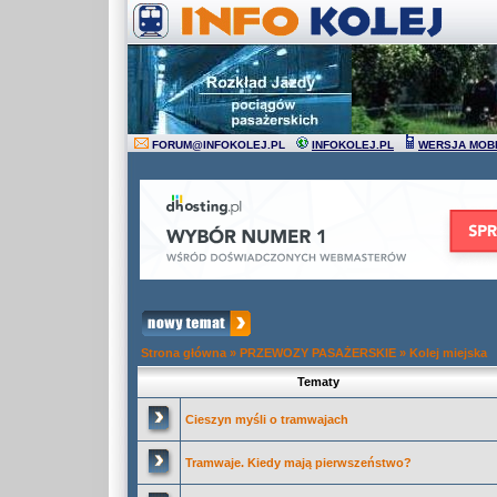
FORUM
@
INFOKOLEJ.PL
INFOKOLEJ.PL
WERSJA MOB
Strona główna
»
PRZEWOZY PASAŻERSKIE
»
Kolej miejska
Tematy
Cieszyn myśli o tramwajach
Tramwaje. Kiedy mają pierwszeństwo?