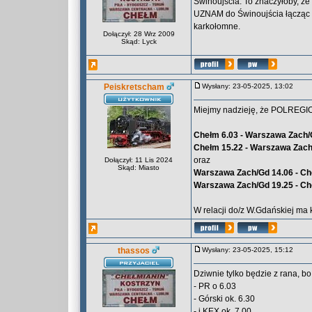
Świnoujścia. To znaczyłoby, że
UZNAM do Świnoujścia łącząc o
karkołomne.
Dołączył: 28 Wrz 2009
Skąd: Lyck
Peiskretscham
Wysłany: 23-05-2025, 13:02
Miejmy nadzieję, że POLREGIO 
Chełm 6.03 - Warszawa Zach/
Chełm 15.22 - Warszawa Zach
oraz
Dołączył: 11 Lis 2024
Skąd: Miasto
Warszawa Zach/Gd 14.06 - Ch
Warszawa Zach/Gd 19.25 - Ch
W relacji do/z W.Gdańskiej ma
thassos
Wysłany: 23-05-2025, 15:12
Dziwnie tylko będzie z rana, b
- PR o 6.03
- Górski ok. 6.30
- i KEX ok. 7.00