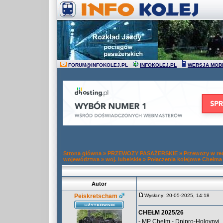
FORUM
@
INFOKOLEJ.PL
INFOKOLEJ.PL
WERSJA MOB
Strona główna
»
PRZEWOZY PASAŻERSKIE
»
Przewozy w re
województwa
»
woj. lubelskie
»
Połączenia kolejowe Chełma
Autor
Peiskretscham
Wysłany: 20-05-2025, 14:18
CHEŁM 2025/26
- MP Chełm - Dnipro-Holovnyi