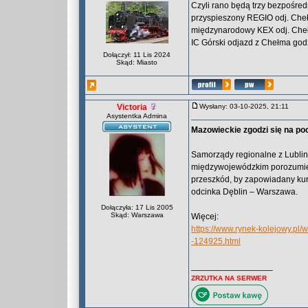
Czyli rano będą trzy bezpośred
przyspieszony REGIO odj. Ch
międzynarodowy KEX odj. Ch
IC Górski odjazd z Chełma god
Dołączył: 11 Lis 2024
Skąd: Miasto
Victoria
Wysłany: 03-10-2025, 21:11
Asystentka Admina
Mazowieckie zgodzi się na po
Samorządy regionalne z Lubli
międzywojewódzkim porozumien
przeszkód, by zapowiadany kur
odcinka Dęblin – Warszawa.
Dołączyła: 17 Lis 2005
Skąd: Warszawa
Więcej:
https://www.rynek-kolejowy.pl
-124925.html
_________________
ZRZUTKA NA SERWER