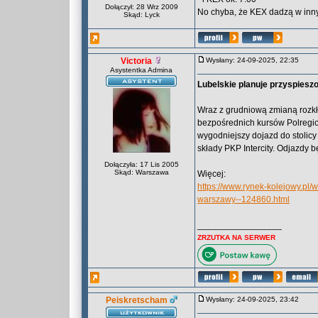
Dołączył: 28 Wrz 2009
No chyba, że KEX dadzą w innyc
Skąd: Lyck
Victoria
Wysłany: 24-09-2025, 22:35
Asystentka Admina
Lubelskie planuje przyspiesz
Wraz z grudniową zmianą rozk
bezpośrednich kursów Polregi
wygodniejszy dojazd do stolicy
składy PKP Intercity. Odjazdy 
Dołączyła: 17 Lis 2005
Skąd: Warszawa
Więcej:
https://www.rynek-kolejowy.pl/
warszawy--124860.html
_________________
ZRZUTKA NA SERWER
Peiskretscham
Wysłany: 24-09-2025, 23:42