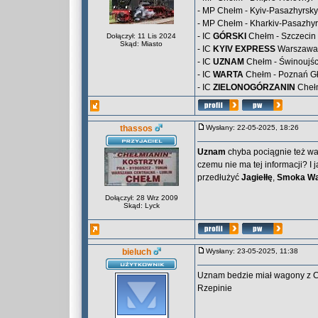
- MP Chełm - Kyiv-Pasazhyrsky
- MP Chełm - Kharkiv-Pasazhyr
- IC
GÓRSKI
Chełm - Szczecin
Dołączył: 11 Lis 2024
Skąd: Miasto
- IC
KYIV EXPRESS
Warszawa Z
- IC
UZNAM
Chełm - Świnoujśc
- IC
WARTA
Chełm - Poznań G
- IC
ZIELONOGÓRZANIN
Chełm
thassos
Wysłany: 22-05-2025, 18:26
Uznam
chyba pociągnie też wa
czemu nie ma tej informacji? I
przedłużyć
Jagiełłę
,
Smoka Wa
Dołączył: 28 Wrz 2009
Skąd: Lyck
bieluch
Wysłany: 23-05-2025, 11:38
Uznam bedzie miał wagony z C
Rzepinie