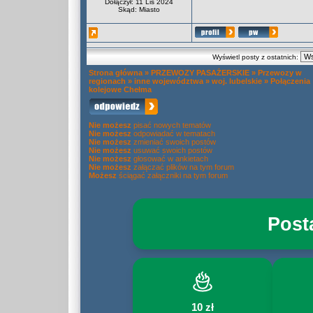
Dołączył: 11 Lis 2024
Skąd: Miasto
Wyświetl posty z ostatnich:
Strona główna
»
PRZEWOZY PASAŻERSKIE
»
Przewozy w
regionach
»
inne województwa
»
woj. lubelskie
»
Połączenia
kolejowe Chełma
Nie możesz
pisać nowych tematów
Nie możesz
odpowiadać w tematach
Nie możesz
zmieniać swoich postów
Nie możesz
usuwać swoich postów
Nie możesz
głosować w ankietach
Nie możesz
załączać plików na tym forum
Możesz
ściągać załączniki na tym forum
Post
10 zł