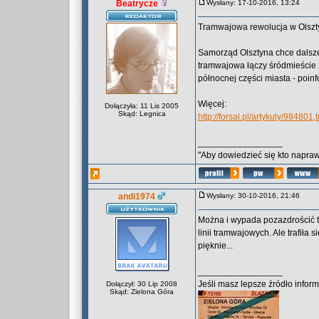
Beatrycze
Wysłany: 17-10-2016, 13:24
Tramwajowa rewolucja w Olsztyn
Samorząd Olsztyna chce dalsze
tramwajowa łączy śródmieście z
północnej części miasta - poin
Więcej:
Dołączyła: 11 Lis 2005
Skąd: Legnica
http://forsal.pl/artykuly/98480
_________________
"Aby dowiedzieć się kto naprawd
andi1974
Wysłany: 30-10-2016, 21:46
Można i wypada pozazdrościć ty
linii tramwajowych. Ale trafiła 
pięknie...
_________________
Jeśli masz lepsze źródło informa
Dołączył: 30 Lip 2008
Skąd: Zielona Góra