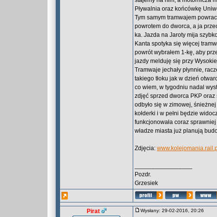
stajemy na nim, a motornicza m
Pływalnia oraz końcówkę Uniwe
Tym samym tramwajem powracam 
powrotem do dworca, a ja przec
ka. Jazda na Jaroty mija szybko
Kanta spotyka się więcej tramw
powrót wybrałem 1-kę, aby prze
jazdy melduję się przy Wysokie
Tramwaje jechały płynnie, racz
takiego tłoku jak w dzień otwar
co wiem, w tygodniu nadal wys
zdjęć sprzed dworca PKP oraz s
odbyło się w zimowej, śnieżnej
kołderki i w pełni będzie widoc
funkcjonowała coraz sprawniej 
władze miasta już planują budow
Zdjęcia:
www.kolejomania.rail.p
_________________
Pozdr.
Grzesiek
Pirat
Wysłany: 29-02-2016, 20:26