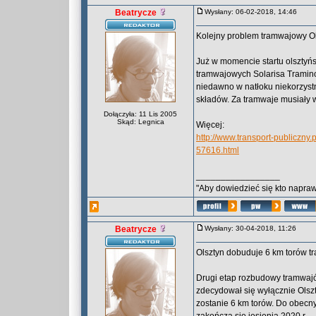
Beatrycze
Wysłany: 06-02-2018, 14:46
Kolejny problem tramwajowy Ol
Już w momencie startu olsztyń
tramwajowych Solarisa Tramino
niedawno w natłoku niekorzystn
składów. Za tramwaje musiały 
Dołączyła: 11 Lis 2005
Skąd: Legnica
Więcej:
http://www.transport-publiczny
57616.html
_________________
"Aby dowiedzieć się kto naprawd
Beatrycze
Wysłany: 30-04-2018, 11:26
Olsztyn dobuduje 6 km torów t
Drugi etap rozbudowy tramwajó
zdecydował się wyłącznie Olsz
zostanie 6 km torów. Do obecny