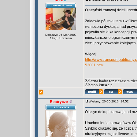
Arek
Olsztyński tramwaj dzieli urzęd
Zaledwie pół roku temu w Olszt
wzmożona dyskusja nad przyszł
pojawiło się kilka koncepcji pr
Dołączył: 05 Mar 2007
mieszkańców o ograniczonym wpł
Skąd: Szczecin
zlecił przygotowanie kolejnych
Więcej:
http://www.transport-publiczny
52001.html
_________________
Żelazna kadra też z czasem rdz
A beton kruszeje...
Beatrycze
Wysłany: 20-05-2016, 14:52
Olsztyn dokupi tramwaje od razu 
Uruchomienie tramwajów w Olsz
Szybko okazało się, że liczba 
atrakcyjnych częstotliwości k