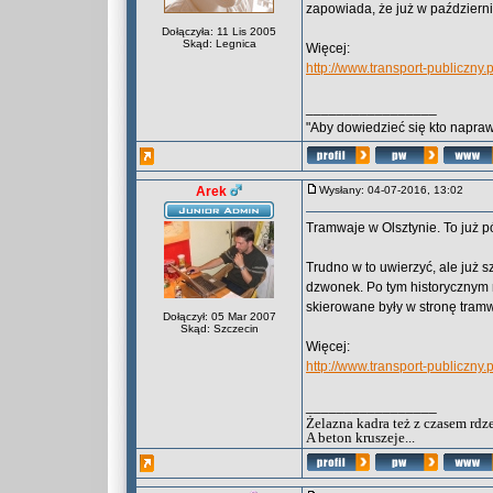
zapowiada, że już w październ
Dołączyła: 11 Lis 2005
Skąd: Legnica
Więcej:
http://www.transport-publiczny
_________________
"Aby dowiedzieć się kto naprawd
Arek
Wysłany: 04-07-2016, 13:02
Tramwaje w Olsztynie. To już pó
Trudno w to uwierzyć, ale już 
dzwonek. Po tym historycznym 
skierowane były w stronę tram
Dołączył: 05 Mar 2007
Skąd: Szczecin
Więcej:
http://www.transport-publiczny
_________________
Żelazna kadra też z czasem rdz
A beton kruszeje...