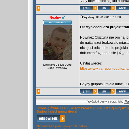
"Aby dowiedzieć się kto naprawd
Realny
Wysłany: 08-11-2018, 10:30
Olsztyn odchudza projekt tr
Również Olsztyna nie ominął p
do najtańszej brakowało miastu
nich jest odchudzenie projekt
dokumentów, udało się już „odch
Czytaj więcej:
Dołączył: 23 Lis 2005
Skąd: Wrocław
https://www.transport-publicz
_________________
Gdyby głupota umiała latać, L
Wyświetl posty z ostatnich:
Strona główna
»
PRZEWOZY PASAŻERSKIE
»
Kolej miejska
Budowa sieci tramwajowej
Nie możesz
pisać nowych tematów