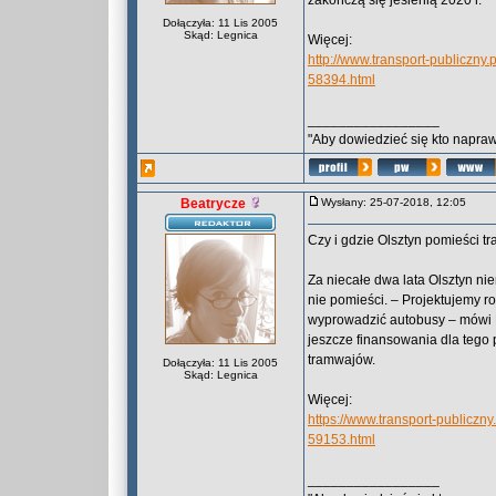
zakończą się jesienią 2020 r.
Dołączyła: 11 Lis 2005
Skąd: Legnica
Więcej:
http://www.transport-publiczn
58394.html
_________________
"Aby dowiedzieć się kto naprawd
Beatrycze
Wysłany: 25-07-2018, 12:05
Czy i gdzie Olsztyn pomieści 
Za niecałe dwa lata Olsztyn n
nie pomieści. – Projektujemy r
wyprowadzić autobusy – mówi P
jeszcze finansowania dla tego 
tramwajów.
Dołączyła: 11 Lis 2005
Skąd: Legnica
Więcej:
https://www.transport-publiczn
59153.html
_________________