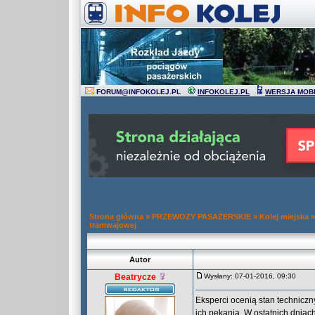
FORUM
@
INFOKOLEJ.PL
INFOKOLEJ.PL
WERSJA MOB
Strona główna
»
PRZEWOZY PASAŻERSKIE
»
Kolej miejska
tramwajowej
Autor
Beatrycze
Wysłany: 07-01-2016, 09:30
Eksperci ocenią stan technicz
ich pękania. W ostatnich dniac