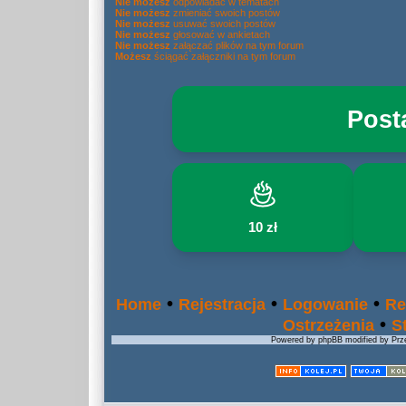
Nie możesz
odpowiadać w tematach
Nie możesz
zmieniać swoich postów
Nie możesz
usuwać swoich postów
Nie możesz
głosować w ankietach
Nie możesz
załączać plików na tym forum
Możesz
ściągać załączniki na tym forum
Post
10 zł
•
•
•
Home
Rejestracja
Logowanie
Re
•
Ostrzeżenia
S
Powered by phpBB modified by Prze