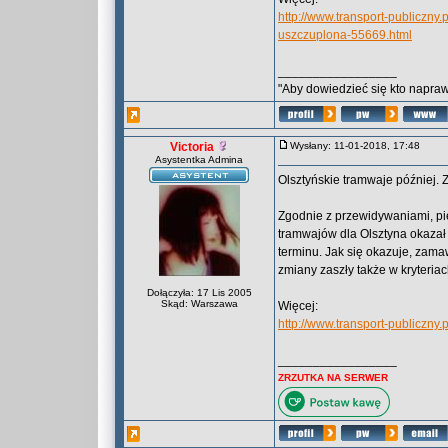
http://www.transport-publiczn
uszczuplona-55669.html
_________________
"Aby dowiedzieć się kto naprawd
Victoria
Wysłany: 11-01-2018, 17:48
Asystentka Admina
Olsztyńskie tramwaje później. 
Zgodnie z przewidywaniami, p
tramwajów dla Olsztyna okazał s
terminu. Jak się okazuje, zama
zmiany zaszły także w kryteria
Dołączyła: 17 Lis 2005
Skąd: Warszawa
Więcej:
http://www.transport-publiczny
_________________
ZRZUTKA NA SERWER