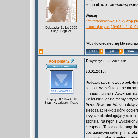
komunikację tramwajową wprow
Więcej:
http://transport-kolejowy.wnp.p
tramwajowymi,264684_1_0_0.
Dołączyła: 11 Lis 2005
Skąd: Legnica
_________________
"Aby dowiedzieć się kto naprawd
Kolejoman2
Wysłany: 23-02-2016, 00:13
23.01.2016.
Podczas styczniowego pobytu w
całości. Wcześniej dane mi był
inauguracji sieci. Zaczynam na 
Kościuszki, gdzie mamy przystan
Dołączył: 07 Gru 2010
Skąd: Kędzierzyn-Koźle
Przed Skwerem Wakara dołącza 
zjeżdżając lekko z górki docie
przystanek obsługujący szpital
szpitala. Następnie wydzielony
nieopodal Tesco docieramy do 
obsługującym galerię linia rob