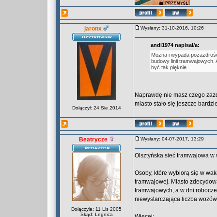
jaronx
Wysłany: 31-10-2016, 10:26
andi1974 napisał/a:
Można i wypada pozazdrości
budowy linii tramwajowych. A
być tak pięknie...
Naprawdę nie masz czego zazdr
miasto stało się jeszcze bardzi
Dołączył: 24 Sie 2014
Beatrycze
Wysłany: 04-07-2017, 13:29
Olsztyńska sieć tramwajowa w
Osoby, które wybiorą się w wak
tramwajowej. Miasto zdecydował
tramwajowych, a w dni robocze
niewystarczająca liczba wozów
Dołączyła: 11 Lis 2005
Skąd: Legnica
Więcej: