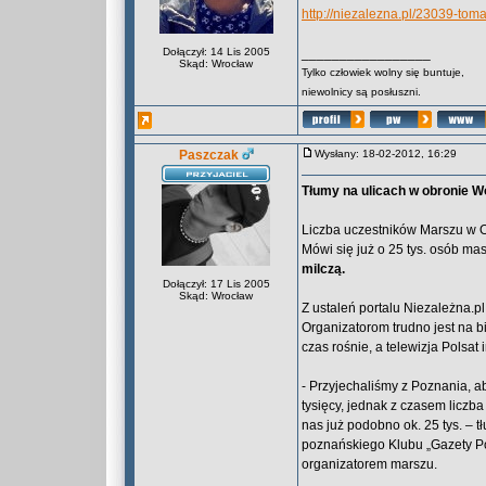
http://niezalezna.pl/23039-tom
Dołączył: 14 Lis 2005
_________________
Skąd: Wrocław
Tylko człowiek wolny się buntuje,
niewolnicy są posłuszni.
Paszczak
Wysłany: 18-02-2012, 16:29
Tłumy na ulicach w obronie 
Liczba uczestników Marszu w O
Mówi się już o 25 tys. osób m
milczą.
Dołączył: 17 Lis 2005
Skąd: Wrocław
Z ustaleń portalu Niezależna.pl
Organizatorom trudno jest na b
czas rośnie, a telewizja Polsa
- Przyjechaliśmy z Poznania, a
tysięcy, jednak z czasem liczb
nas już podobno ok. 25 tys. – 
poznańskiego Klubu „Gazety Pol
organizatorem marszu.