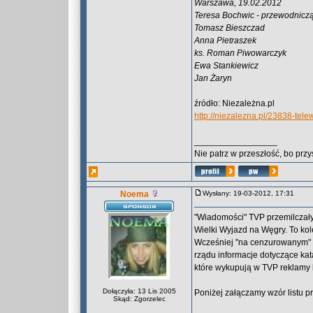
Warszawa, 19.02.2012
Teresa Bochwic - przewodnicz
Tomasz Bieszczad
Anna Pietraszek
ks. Roman Piwowarczyk
Ewa Stankiewicz
Jan Żaryn
źródło: Niezależna.pl
http://niezalezna.pl/23838-te
_________________
Nie patrz w przeszłość, bo przy
Noema
Wysłany: 19-03-2012, 17:31
"Wiadomości" TVP przemilczały
Wielki Wyjazd na Węgry. To kol
Wcześniej "na cenzurowanym" z
rządu informacje dotyczące kat
które wykupują w TVP reklamy 
Dołączyła: 13 Lis 2005
Poniżej załączamy wzór listu 
Skąd: Zgorzelec