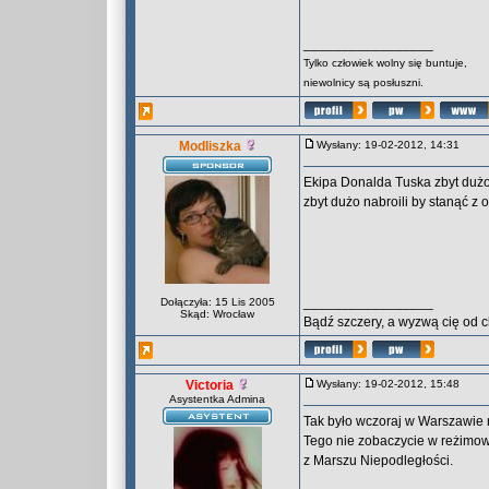
_________________
Tylko człowiek wolny się buntuje,
niewolnicy są posłuszni.
Modliszka
Wysłany: 19-02-2012, 14:31
Ekipa Donalda Tuska zbyt dużo
zbyt dużo nabroili by stanąć z 
_________________
Dołączyła: 15 Lis 2005
Skąd: Wrocław
Bądź szczery, a wyzwą cię od 
Victoria
Wysłany: 19-02-2012, 15:48
Asystentka Admina
Tak było wczoraj w Warszawie 
Tego nie zobaczycie w reżimowyc
z Marszu Niepodległości.