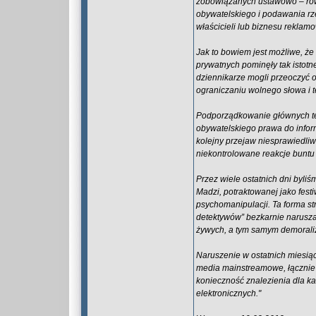
zobowiązanych ustawowo – rów
obywatelskiego i podawania rz
właścicieli lub biznesu reklam
Jak to bowiem jest możliwe, że 
prywatnych pominęły tak istot
dziennikarze mogli przeoczyć ok
ograniczaniu wolnego słowa i t
Podporządkowanie głównych tel
obywatelskiego prawa do infor
kolejny przejaw niesprawiedliwo
niekontrolowane reakcje buntu
Przez wiele ostatnich dni byliś
Madzi, potraktowanej jako fest
psychomanipulacji. Ta forma str
detektywów” bezkarnie naruszał
żywych, a tym samym demorali
Naruszenie w ostatnich miesią
media mainstreamowe, łącznie 
konieczność znalezienia dla ka
elektronicznych."