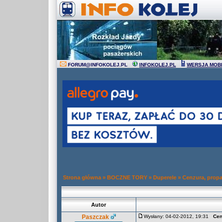
FORUM
@
INFOKOLEJ.PL
INFOKOLEJ.PL
WERSJA MOB
Strona główna
»
BOCZNE TORY
»
Duperele
»
Cenzura, prop
Autor
Paszczak
Wysłany: 04-02-2012, 19:31
Cen