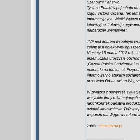
Szanowni Państwo,
Tysiące Polaków pojechało do B
rządu Victora Orbana. Ten tem
informacyjnych. Wielki Wyjazd 
telewizyjne. Telewizje prywatn
najbardziej „wymowne”.
TVP jest dobrem wspólnym wszy
celem jest obiektywny opis rze
Niestety 15 marca 2012 roku t
przemilczała uroczyste obchody
„Gazeta Polska Codziennie” t
materiału na ten temat. Przyp
informowały o atakach socjalis
przeciwko Orbanowi na Węgrz
W związku z powyższą sytuacją
wszystkie firmy reklamujących 
jakichkolwiek państwa produkt
działań kierownictwa TVP w te
wsparciu dla Węgrów i reform 
źródło:
niezalezna.pl
_________________