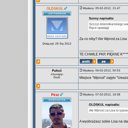
OLDSKUL
Wysłany: 05-02-2012, 21:47
Sunny napisał/a:
Szczyt dziennikarskiego wa
Ręce opadają!
Za co niby? Ale Wprost za Lisa
Dołączył: 29 Sty 2012
_________________
TE CHWILE PKP, PIĘKNE K***
Pułtuś
Wysłany: 06-02-2012, 00:53
-
Usunięty
-
Gość
Miejsce "Wprost" zajęło "Uważ
Pirat
Wysłany: 07-02-2012, 19:38
OLDSKUL napisał/a:
Ale Wprost za Lisa to typow
A wyobrażasz sobie Lisa na s