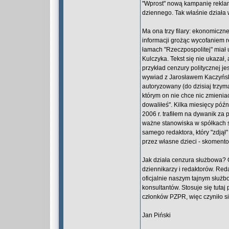
"Wprost" nową kampanię reklam
dziennego. Tak właśnie działa
Ma ona trzy filary: ekonomiczn
informacji grożąc wycofaniem 
łamach "Rzeczpospolitej" miał 
Kulczyka. Tekst się nie ukazał
przykład cenzury politycznej j
wywiad z Jarosławem Kaczyński
autoryzowany (do dzisiaj trzym
którym on nie chce nic zmienia
dowaliłeś". Kilka miesięcy póź
2006 r. trafiłem na dywanik za
ważne stanowiska w spółkach sk
samego redaktora, który "zdjął
przez własne dzieci - skomento
Jak działa cenzura służbowa? 
dziennikarzy i redaktorów. Red
oficjalnie naszym tajnym służb
konsultantów. Stosuje się tut
członków PZPR, więc czyniło si
Jan Piński