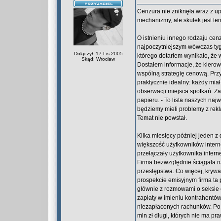
Cenzura nie zniknęła wraz z u
mechanizmy, ale skutek jest te
O istnieniu innego rodzaju cen
najpoczytniejszym wówczas tygod
Dołączył: 17 Lis 2005
którego dotarłem wynikało, że
Skąd: Wrocław
Dostałem informacje, że kierow
wspólną strategię cenową. Prz
praktycznie idealny: każdy miał
obserwacji miejsca spotkań. Zam
papieru. - To lista naszych na
będziemy mieli problemy z rekla
Temat nie powstał.
Kilka miesięcy później jeden z
większość użytkowników interne
przełączały użytkownika interne
Firma bezwzględnie ściągała na
przestępstwa. Co więcej, krywa
prospekcie emisyjnym firma ta 
głównie z rozmowami o seksie c
zapłaty w imieniu kontrahentów.
niezapłaconych rachunków. Po 
mln zł długi, których nie ma pr