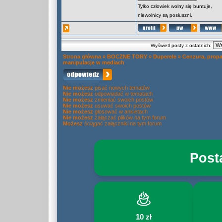
Tylko człowiek wolny się buntuje,
niewolnicy są posłuszni.
Wyświetl posty z ostatnich:
Strona główna
»
BOCZNE TORY
»
Duperele
»
Cenzura, propa
manipulacje w mediach
Nie możesz
pisać nowych tematów
Nie możesz
odpowiadać w tematach
Nie możesz
zmieniać swoich postów
Nie możesz
usuwać swoich postów
Nie możesz
głosować w ankietach
Nie możesz
załączać plików na tym forum
Możesz
ściągać załączniki na tym forum
Post
10 zł