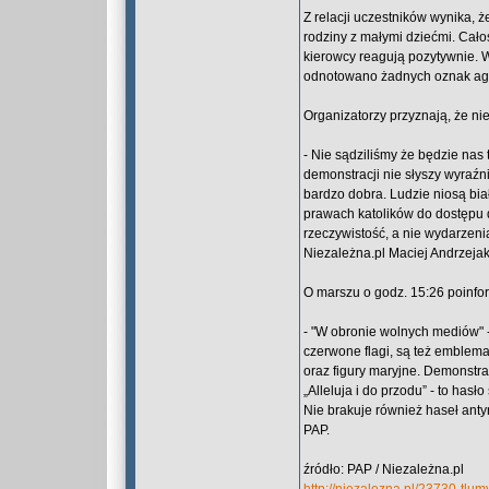
Z relacji uczestników wynika, 
rodziny z małymi dziećmi. Cało
kierowcy reagują pozytywnie. W
odnotowano żadnych oznak agr
Organizatorzy przyznają, że nie
- Nie sądziliśmy że będzie nas 
demonstracji nie słyszy wyraźni
bardzo dobra. Ludzie niosą bia
prawach katolików do dostępu d
rzeczywistość, a nie wydarzen
Niezależna.pl Maciej Andrzejak
O marszu o godz. 15:26 poinf
- "W obronie wolnych mediów" - 
czerwone flagi, są też emblemat
oraz figury maryjne. Demonstra
„Alleluja i do przodu” - to has
Nie brakuje również haseł anty
PAP.
źródło: PAP / Niezależna.pl