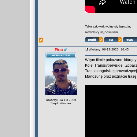
_________________
Tylko człowiek wolny się buntuje,
niewolnicy są posłuszni.
Pirat
Wysłany: 06-12-2020, 16:45
W tym filmie pokazano, którędy
Kolej Transsyberyjskiej. Zobac
Transmongolskiej prowadzącej 
Mandżurię oraz poznacie trasę 
Dołączył: 14 Lis 2005
Skąd: Wrocław