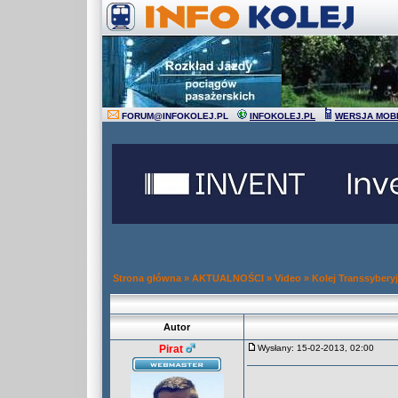
FORUM
@
INFOKOLEJ.PL
INFOKOLEJ.PL
WERSJA MOB
Strona główna
»
AKTUALNOŚCI
»
Video
»
Kolej Transsybery
Autor
Pirat
Wysłany: 15-02-2013, 02:00