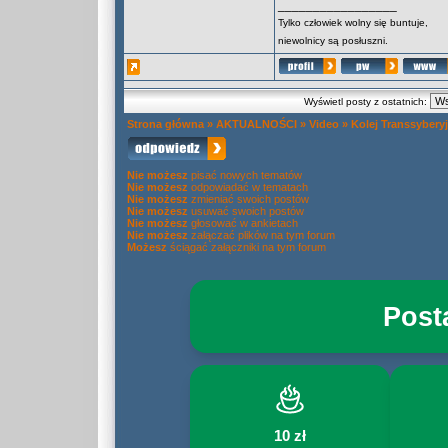
_________________
Tylko człowiek wolny się buntuje,
niewolnicy są posłuszni.
Wyświetl posty z ostatnich:
Strona główna
»
AKTUALNOŚCI
»
Video
»
Kolej Transsybery
Nie możesz
pisać nowych tematów
Nie możesz
odpowiadać w tematach
Nie możesz
zmieniać swoich postów
Nie możesz
usuwać swoich postów
Nie możesz
głosować w ankietach
Nie możesz
załączać plików na tym forum
Możesz
ściągać załączniki na tym forum
Post
10 zł