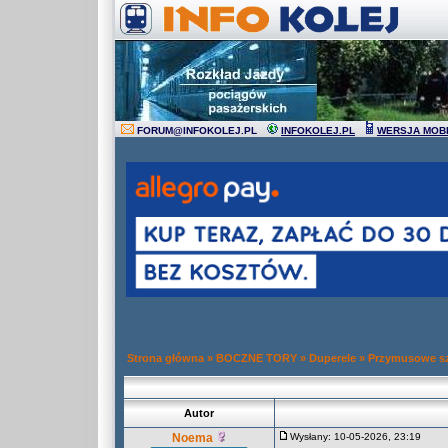
FORUM
@
INFOKOLEJ.PL
INFOKOLEJ.PL
WERSJA MOB
Strona główna
»
BOCZNE TORY
»
Duperele
»
Przymusowe sz
Autor
Noema
Wysłany: 10-05-2026, 23:19