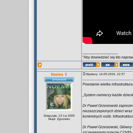
_________________
"Aby dowiedzieć się kto naprawd
Noema
Wysłany: 14-05-2026, 22:57
Powstanie wielka infrastruktur
„System namierzy każde dzieck
Dr Paweł Grzesiowski zaprezent
niezaszczepionych dzieci wraz
Dołączyła: 13 Lis 2005
konkretnych osób. Infrastruktu
Skąd: Zgorzelec
Dr Paweł Grzesiowski, Główny 
szczepieniami przeciw COVID-1