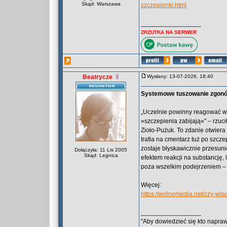
Skąd: Warszawa
szczepionki.html
_________________
ZRZUTKA NA SERWER
Beatrycze
Wysłany: 13-07-2026, 18:40
Systemowe tuszowanie zgon
„Uczelnie powinny reagować w s
»szczepienia zabijają«” – rzuc
Zioło-Pużuk. To zdanie otwiera
trafia na cmentarz tuż po szcze
zostaje błyskawicznie przesunięt
Dołączyła: 11 Lis 2005
Skąd: Legnica
efektem reakcji na substancję
poza wszelkim podejrzeniem – 
Więcej:
https://wolnemedia.net/czy-wl
_________________
"Aby dowiedzieć się kto naprawd