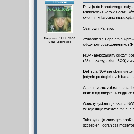
Petycja do Narodowego Instyt
Ministerstwa Zdrowia oraz Gł
systemu zgłaszania niepożąd
Szanowni Państwo,
Dołączyła: 13 Lis 2005
Zwracam się z apelem o wprowa
Skąd: Zgorzelec
odczynów poszczepiennych (N
NOP - niepożądany odczyn pos
(28 dni za wyjątkiem BCG) z 
Definicja NOP nie obejmuje zw
jedynie po dogłębnych badani
Automatyczne zgłoszenie zacho
które mają miejsce w ciągu 28 d
Obecny system zgłaszania NOP,
że rejestruje zaledwie mniej 
Taka sytuacja znacząco obniża
szczepień i ogranicza możliwo