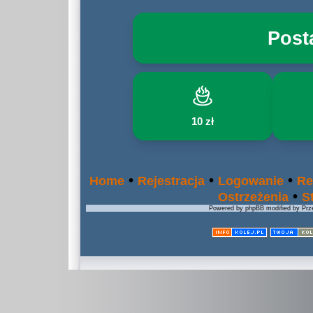
Post
10 zł
•
•
•
Home
Rejestracja
Logowanie
Re
•
Ostrzeżenia
S
Powered by phpBB modified by Prze