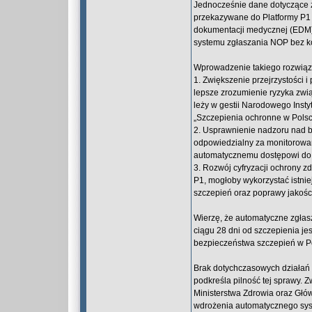
Jednocześnie dane dotyczące zg
przekazywane do Platformy P1 
dokumentacji medycznej (EDM)
systemu zgłaszania NOP bez kon
Wprowadzenie takiego rozwiąza
1. Zwiększenie przejrzystości i
lepsze zrozumienie ryzyka zwi
leży w gestii Narodowego Inst
„Szczepienia ochronne w Polsc
2. Usprawnienie nadzoru nad b
odpowiedzialny za monitorowan
automatycznemu dostępowi do p
3. Rozwój cyfryzacji ochrony z
P1, mogłoby wykorzystać istni
szczepień oraz poprawy jakośc
Wierzę, że automatyczne zgłas
ciągu 28 dni od szczepienia j
bezpieczeństwa szczepień w P
Brak dotychczasowych działań w
podkreśla pilność tej sprawy.
Ministerstwa Zdrowia oraz Głó
wdrożenia automatycznego syst