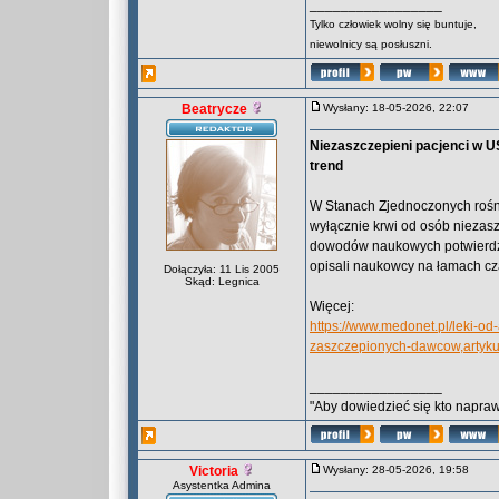
_________________
Tylko człowiek wolny się buntuje,
niewolnicy są posłuszni.
Beatrycze
Wysłany: 18-05-2026, 22:07
Niezaszczepieni pacjenci w U
trend
W Stanach Zjednoczonych rośnie
wyłącznie krwi od osób niezas
dowodów naukowych potwierdza
opisali naukowcy na łamach cz
Dołączyła: 11 Lis 2005
Skąd: Legnica
Więcej:
https://www.medonet.pl/leki-od
zaszczepionych-dawcow,artyku
_________________
"Aby dowiedzieć się kto naprawd
Victoria
Wysłany: 28-05-2026, 19:58
Asystentka Admina