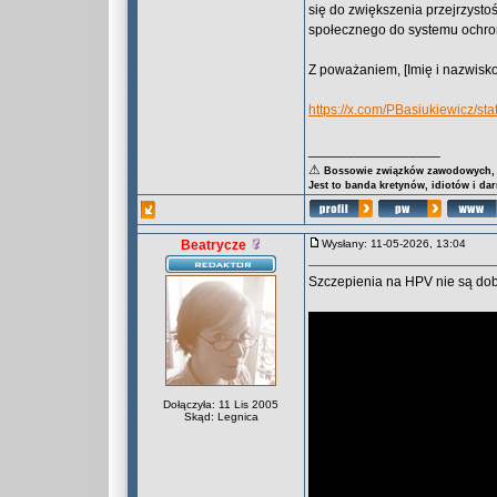
się do zwiększenia przejrzyst
społecznego do systemu ochro
Z poważaniem, [Imię i nazwisko
https://x.com/PBasiukiewicz/
_________________
⚠
Bossowie związków zawodowych, za
Jest to banda kretynów, idiotów i da
Beatrycze
Wysłany: 11-05-2026, 13:04
Szczepienia na HPV nie są dobr
Dołączyła: 11 Lis 2005
Skąd: Legnica