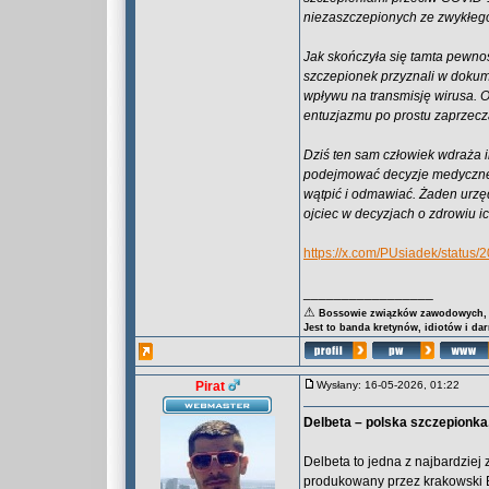
niezaszczepionych ze zwykłego
Jak skończyła się tamta pewno
szczepionek przyznali w dokum
wpływu na transmisję wirusa.
entuzjazmu po prostu zaprzecz
Dziś ten sam człowiek wdraża 
podejmować decyzje medyczne 
wątpić i odmawiać. Żaden urzędn
ojciec w decyzjach o zdrowiu ic
https://x.com/PUsiadek/statu
_________________
⚠
Bossowie związków zawodowych, za
Jest to banda kretynów, idiotów i da
Pirat
Wysłany: 16-05-2026, 01:22
Delbeta – polska szczepionka,
Delbeta to jedna z najbardziej 
produkowany przez krakowski B