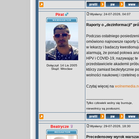
Pirat
Wysłany: 24-07-2026, 04:07
Raporty o „dezinformacji” pr
Podczas ostatniego posiedzen
omówiono najnowsze raporty U
w lekarzy i badaczy kwestionu
alarmują, że ponad połowa ana
HPV i COVID-19, nazywając te 
przedstawiciele akademii prób
Dołączył: 14 Lis 2005
Skąd: Wrocław
którzy zamiast bezkrytycznie po
wolności naukowej i rzetelnej 
Czytaj więcej na
wolnemedia.n
_________________
Tylko człowiek wolny się buntuje,
niewolnicy są posłuszni.
Beatrycze
Wysłany: 29-07-2026, 18:30
Precedensowy wyrok warszaw