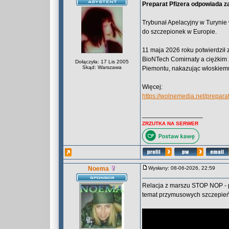
Preparat Pfizera odpowiada 
Trybunał Apelacyjny w Turynie
do szczepionek w Europie.
11 maja 2026 roku potwierdził
BioNTech Comirnaty a ciężkim 
Dołączyła: 17 Lis 2005
Skąd: Warszawa
Piemontu, nakazując włoskiem
Więcej:
https://wolnemedia.net/prepar
_________________
ZRZUTKA NA SERWER
Noema
Wysłany: 08-06-2026, 22:59
Relacja z marszu STOP NOP - 
temat przymusowych szczepień