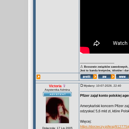
_________________
⚠
Bossowie związków zawodowych, za
Jest to banda kretynów, idiotów i da
Victoria
Wysłany: 10-07-2026, 22:40
Asystentka Admina
Pfizer zajął konto polskiej ag
Amerykański koncern Pfizer zaj
odzyskać 5,6 mld zł, które Pol
Więcej:
https://dorzeczy.pl/kraj/91277
Dołączyła: 17 Lis 2005