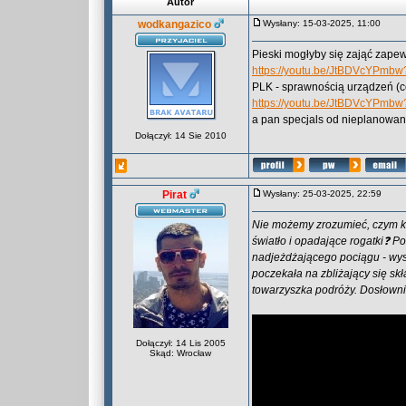
Autor
wodkangazico
Wysłany: 15-03-2025, 11:00
Pieski mogłyby się zająć zape
https://youtu.be/JtBDVcYPmbw
PLK - sprawnością urządzeń (co
https://youtu.be/JtBDVcYPmbw
a pan specjals od nieplanowan
Dołączył: 14 Sie 2010
Pirat
Wysłany: 25-03-2025, 22:59
Nie możemy zrozumieć, czym k
światło i opadające rogatki❓ 
nadjeżdżającego pociągu - wysz
poczekała na zbliżający się sk
towarzyszka podróży. Dosłownie 
Dołączył: 14 Lis 2005
Skąd: Wrocław