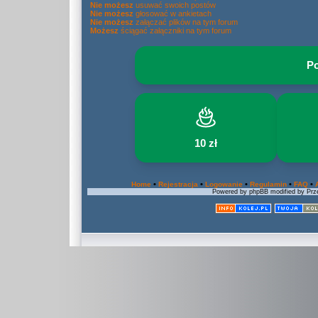
Nie możesz
usuwać swoich postów
Nie możesz
głosować w ankietach
Nie możesz
załączać plików na tym forum
Możesz
ściągać załączniki na tym forum
Po
10 zł
•
•
•
•
•
Home
Rejestracja
Logowanie
Regulamin
FAQ
Powered by phpBB modified by Prze