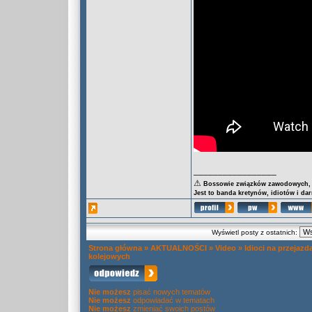
_________________
⚠
Bossowie związków zawodowych, za
Jest to banda kretynów, idiotów i da
Wyświetl posty z ostatnich:
Strona główna
»
AKTUALNOŚCI
»
Video
»
Idioci na przejazd
kolejowych
Nie możesz
pisać nowych tematów
Nie możesz
odpowiadać w tematach
Nie możesz
zmieniać swoich postów