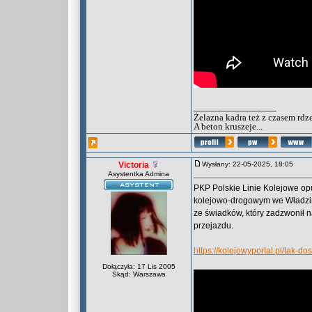
_________________
Żelazna kadra też z czasem rdz
A beton kruszeje...
Victoria
Wysłany: 22-05-2025, 18:05
Asystentka Admina
PKP Polskie Linie Kolejowe op
kolejowo-drogowym we Władzini
ze świadków, który zadzwonił n
przejazdu.
https://kolejowyportal.pl/tak
Dołączyła: 17 Lis 2005
Skąd: Warszawa