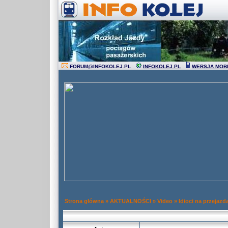
FORUM
@
INFOKOLEJ.PL
INFOKOLEJ.PL
WERSJA MOB
Strona główna
»
AKTUALNOŚCI
»
Video
»
Idioci na przejaz