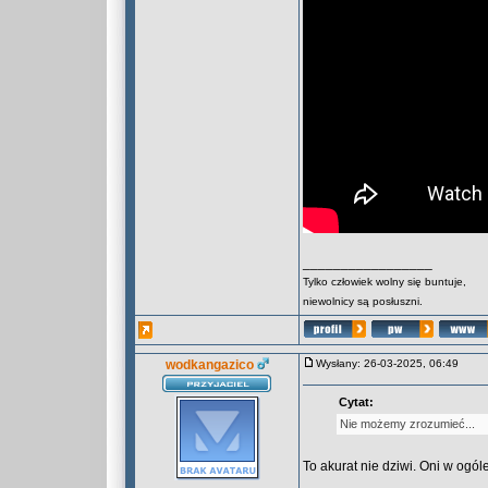
_________________
Tylko człowiek wolny się buntuje,
niewolnicy są posłuszni.
wodkangazico
Wysłany: 26-03-2025, 06:49
Cytat:
Nie możemy zrozumieć...
To akurat nie dziwi. Oni w ogól