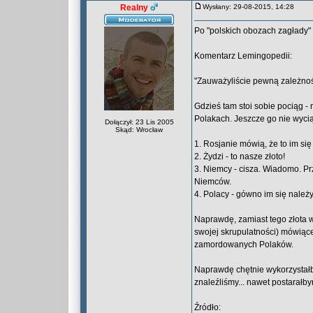
Realny
Wysłany: 29-08-2015, 14:28
Po "polskich obozach zagłady" 
Komentarz Lemingopedii:
"Zauważyliście pewną zależno
Gdzieś tam stoi sobie pociąg -
Polakach. Jeszcze go nie wycią
Dołączył: 23 Lis 2005
Skąd: Wrocław
1. Rosjanie mówią, że to im się
2. Żydzi - to nasze złoto!
3. Niemcy - cisza. Wiadomo. Pr
Niemców.
4. Polacy - gówno im się należy.
Naprawdę, zamiast tego złota 
swojej skrupulatności) mówiące 
zamordowanych Polaków.
Naprawdę chętnie wykorzystałb
znaleźliśmy... nawet postarałby
Źródło: