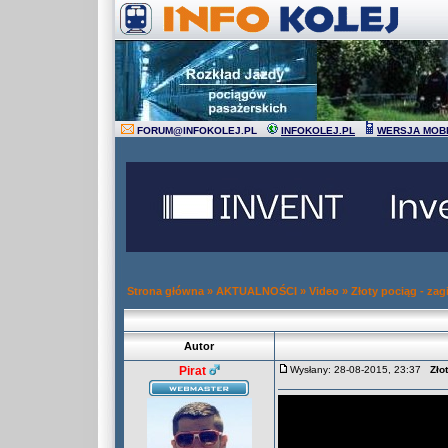
FORUM
@
INFOKOLEJ.PL
INFOKOLEJ.PL
WERSJA MOB
Strona główna
»
AKTUALNOŚCI
»
Video
»
Złoty pociąg - za
Autor
Pirat
Wysłany: 28-08-2015, 23:37
Zło