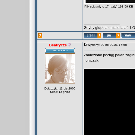
Plik ściągnięto 17 raz(y) 193.59 KB
_________________
Gdyby głupota umiała latać, L
Beatrycze
Wysłany: 29-08-2015, 17:08
Znaleziono pociąg pełen zagin
Tomczak.
Dołączyła: 11 Lis 2005
Skąd: Legnica