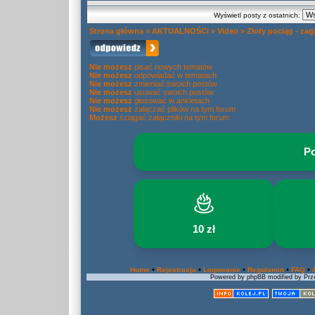
Wyświetl posty z ostatnich:
Strona główna
»
AKTUALNOŚCI
»
Video
»
Złoty pociąg - za
Nie możesz
pisać nowych tematów
Nie możesz
odpowiadać w tematach
Nie możesz
zmieniać swoich postów
Nie możesz
usuwać swoich postów
Nie możesz
głosować w ankietach
Nie możesz
załączać plików na tym forum
Możesz
ściągać załączniki na tym forum
Po
10 zł
•
•
•
•
•
Home
Rejestracja
Logowanie
Regulamin
FAQ
Powered by phpBB modified by Prze