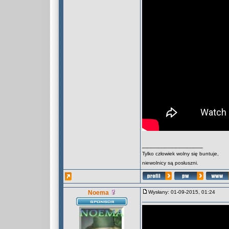
_________________
Tylko człowiek wolny się buntuje,
niewolnicy są posłuszni.
Noema
Wysłany: 01-09-2015, 01:24