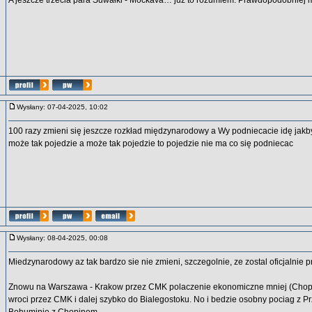
A jeszcze trzecia para Suwałki - Mockava… już to rozumiem. Prawdopodobniej
Wysłany: 07-04-2025, 10:02
100 razy zmieni się jeszcze rozkład międzynarodowy a Wy podniecacie idę jakby 
może tak pojedzie a może tak pojedzie to pojedzie nie ma co się podniecac
Wysłany: 08-04-2025, 00:08
Miedzynarodowy az tak bardzo sie nie zmieni, szczegolnie, ze zostal oficjalnie 
Znowu na Warszawa - Krakow przez CMK polaczenie ekonomiczne mniej (Chopi
wroci przez CMK i dalej szybko do Bialegostoku. No i bedzie osobny pociag z P