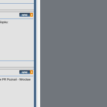
Śląsku:
gów PR Poznań - Wrocław