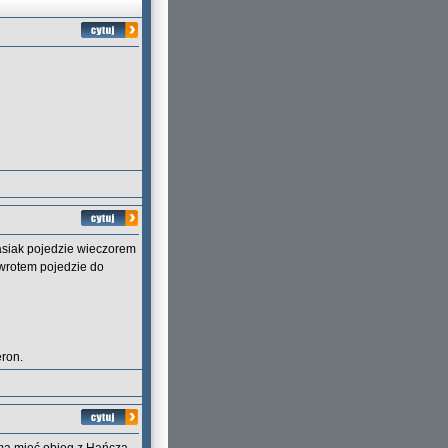
lasiak pojedzie wieczorem
owrotem pojedzie do
eron.