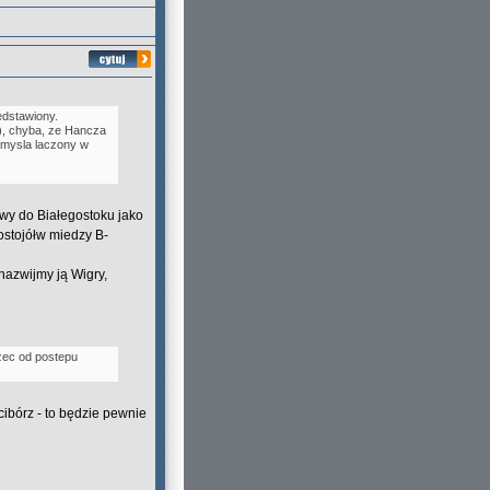
edstawiony.
, chyba, ze Hancza
emysla laczony w
wy do Białegostoku jako
ostojółw miedzy B-
nazwijmy ją Wigry,
zec od postepu
ibórz - to będzie pewnie