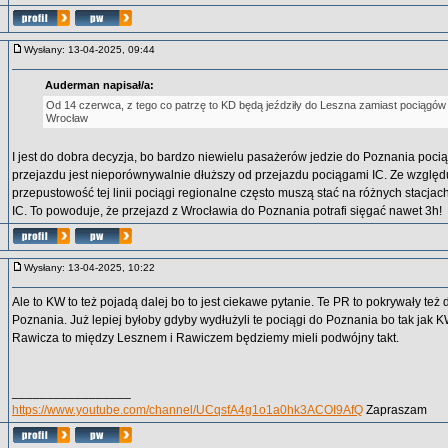
Wysłany: 13-04-2025, 09:44
Auderman napisał/a:
Od 14 czerwca, z tego co patrzę to KD będą jeździły do Leszna zamiast pociągó
Wrocław
I jest do dobra decyzja, bo bardzo niewielu pasażerów jedzie do Poznania poc
przejazdu jest nieporównywalnie dłuższy od przejazdu pociągami IC. Ze względ
przepustowość tej linii pociągi regionalne często muszą stać na różnych stacjac
IC. To powoduje, że przejazd z Wrocławia do Poznania potrafi sięgać nawet 3h!
Wysłany: 13-04-2025, 10:22
Ale to KW to też pojadą dalej bo to jest ciekawe pytanie. Te PR to pokrywały też
Poznania. Już lepiej byłoby gdyby wydłużyli te pociągi do Poznania bo tak jak 
Rawicza to między Lesznem i Rawiczem będziemy mieli podwójny takt.
_________________
https://www.youtube.com/channel/UCqsfA4g1o1a0hk3ACOI9AfQ
Zapraszam