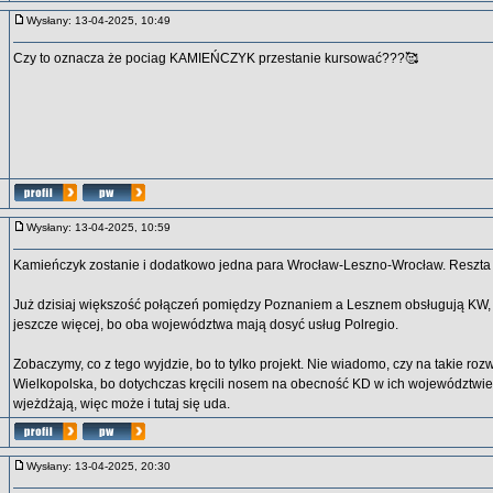
Wysłany: 13-04-2025, 10:49
Czy to oznacza że pociag KAMIEŃCZYK przestanie kursować???🥰
Wysłany: 13-04-2025, 10:59
Kamieńczyk zostanie i dodatkowo jedna para Wrocław-Leszno-Wrocław. Reszta 
Już dzisiaj większość połączeń pomiędzy Poznaniem a Lesznem obsługują KW,
jeszcze więcej, bo oba województwa mają dosyć usług Polregio.
Zobaczymy, co z tego wyjdzie, bo to tylko projekt. Nie wiadomo, czy na takie roz
Wielkopolska, bo dotychczas kręcili nosem na obecność KD w ich województwie
wjeżdżają, więc może i tutaj się uda.
Wysłany: 13-04-2025, 20:30