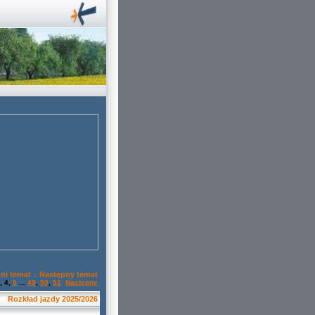
ni temat
Następny temat
::
,
4
,
5
...
49
,
50
,
51
Następny
Rozkład jazdy 2025/2026