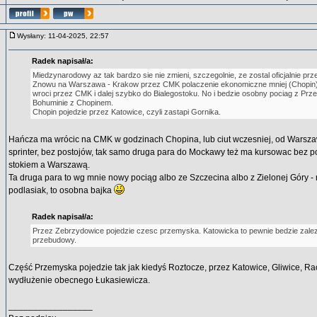
Wysłany: 11-04-2025, 22:57
Radek napisał/a:
Miedzynarodowy az tak bardzo sie nie zmieni, szczegolnie, ze zostal oficjalnie prz
Znowu na Warszawa - Krakow przez CMK polaczenie ekonomiczne mniej (Chopin)
wroci przez CMK i dalej szybko do Bialegostoku. No i bedzie osobny pociag z Prz
Bohuminie z Chopinem.
Chopin pojedzie przez Katowice, czyli zastapi Gornika.
Hańcza ma wrócic na CMK w godzinach Chopina, lub ciut wczesniej, od Warsza
sprinter, bez postojów, tak samo druga para do Mockawy też ma kursowac bez p
stokiem a Warszawą.
Ta druga para to wg mnie nowy pociąg albo ze Szczecina albo z Zielonej Góry - 
podlasiak, to osobna bajka
Radek napisał/a:
Przez Zebrzydowice pojedzie czesc przemyska. Katowicka to pewnie bedzie zale
przebudowy.
Część Przemyska pojedzie tak jak kiedyś Roztocze, przez Katowice, Gliwice, Rac
wydłużenie obecnego Łukasiewicza.
_________________