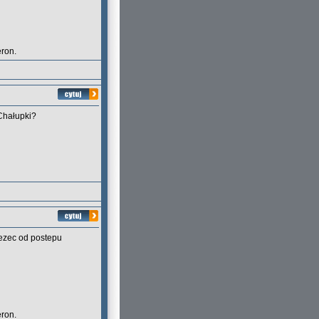
eron.
Chałupki?
ezec od postepu
eron.