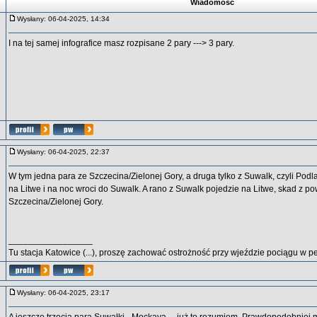
Wiadomość
Wysłany: 06-04-2025, 14:34
I na tej samej infografice masz rozpisane 2 pary ---> 3 pary.
Wysłany: 06-04-2025, 22:37
W tym jedna para ze Szczecina/Zielonej Gory, a druga tylko z Suwalk, czyli Pod
na Litwe i na noc wroci do Suwalk. A rano z Suwalk pojedzie na Litwe, skad z p
Szczecina/Zielonej Gory.
_________________
Tu stacja Katowice (...), proszę zachować ostrożność przy wjeździe pociągu w p
Wysłany: 06-04-2025, 23:17