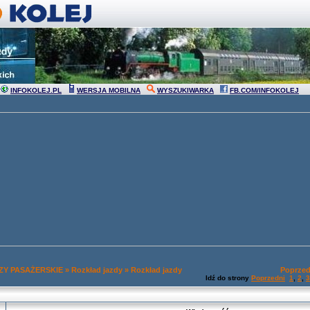
INFOKOLEJ.PL
WERSJA MOBILNA
WYSZUKIWARKA
FB.COM/INFOKOLEJ
Y PASAŻERSKIE
»
Rozkład jazdy
»
Rozkład jazdy
Poprzed
Idź do strony
Poprzedni
1
,
2
,
3