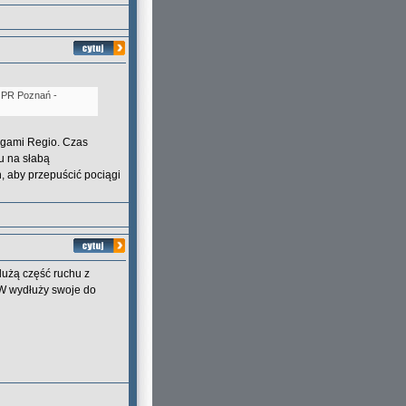
w PR Poznań -
iągami Regio. Czas
u na słabą
h, aby przepuścić pociągi
 dużą część ruchu z
KW wydłuży swoje do