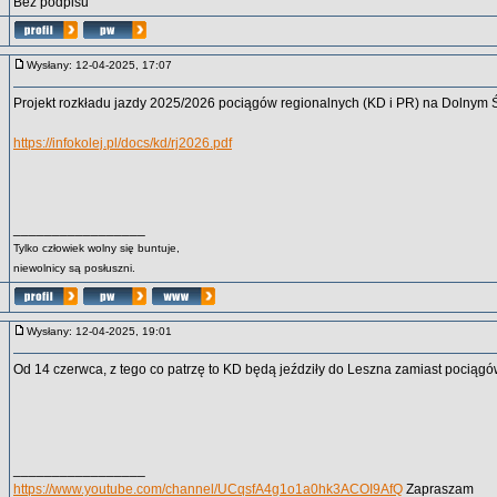
Bez podpisu
Wysłany: 12-04-2025, 17:07
Projekt rozkładu jazdy 2025/2026 pociągów regionalnych (KD i PR) na Dolnym 
https://infokolej.pl/docs/kd/rj2026.pdf
_________________
Tylko człowiek wolny się buntuje,
niewolnicy są posłuszni.
Wysłany: 12-04-2025, 19:01
Od 14 czerwca, z tego co patrzę to KD będą jeździły do Leszna zamiast pocią
_________________
https://www.youtube.com/channel/UCqsfA4g1o1a0hk3ACOI9AfQ
Zapraszam