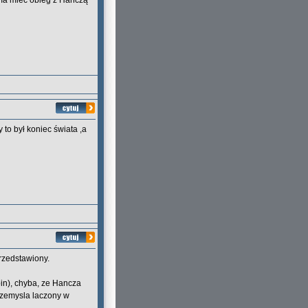
 ma mieć obieg z Hańczą
to był koniec świata ,a
przedstawiony.
n), chyba, ze Hancza
rzemysla laczony w