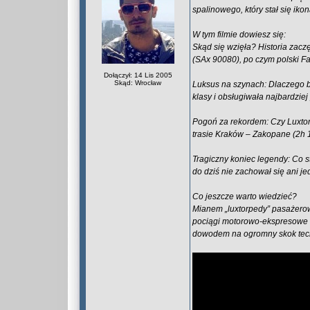
spalinowego, który stał się iko
W tym filmie dowiesz się:
Skąd się wzięła? Historia zac
(SAx 90080), po czym polski F
Dołączył: 14 Lis 2005
Skąd: Wrocław
Luksus na szynach: Dlaczego bi
klasy i obsługiwała najbardzie
Pogoń za rekordem: Czy Luxto
trasie Kraków – Zakopane (2h 1
Tragiczny koniec legendy: Co s
do dziś nie zachował się ani 
Co jeszcze warto wiedzieć?
Mianem „luxtorpedy” pasażerowi
pociągi motorowo-ekspresowe (
dowodem na ogromny skok tec