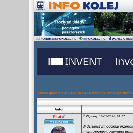
FORUM
@
INFOKOLEJ.PL
INFOKOLEJ.PL
WERSJA MOB
Strona główna
»
AKTUALNOŚCI
»
Video
»
Historia polskich k
Autor
Pirat
Wysłany: 16-05-2026, 01:37
W dzisiejszym odcinku przenosim
nowoczesność i zawrotna pręd