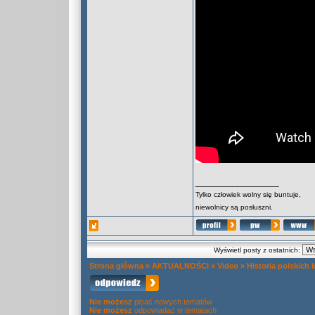
_________________
Tylko człowiek wolny się buntuje,
niewolnicy są posłuszni.
Wyświetl posty z ostatnich:
Strona główna
»
AKTUALNOŚCI
»
Video
»
Historia polskich k
Nie możesz
pisać nowych tematów
Nie możesz
odpowiadać w tematach