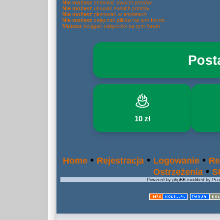
Nie możesz
zmieniać swoich postów
Nie możesz
usuwać swoich postów
Nie możesz
głosować w ankietach
Nie możesz
załączać plików na tym forum
Możesz
ściągać załączniki na tym forum
Post
10 zł
•
•
•
Home
Rejestracja
Logowanie
Re
•
Ostrzeżenia
S
Powered by phpBB modified by Prze