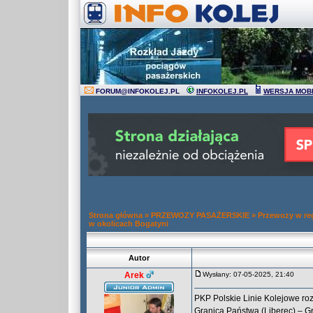
FORUM
@
INFOKOLEJ.PL
INFOKOLEJ.PL
WERSJA MOB
Strona główna
»
PRZEWOZY PASAŻERSKIE
»
Przewozy w re
w okolicach Bogatyni
Autor
Arek
Wysłany: 07-05-2025, 21:40
PKP Polskie Linie Kolejowe roz
Granica Państwa (Liberec) – Gr