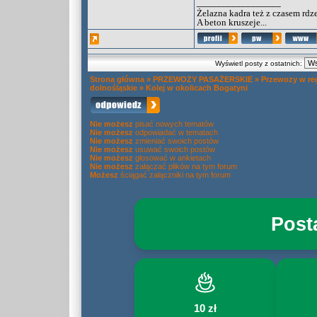
_________________
Żelazna kadra też z czasem rdz
A beton kruszeje...
Wyświetl posty z ostatnich:
Strona główna
»
PRZEWOZY PASAŻERSKIE
»
Przewozy w re
dolnośląskie
»
Kolej w okolicach Bogatyni
Nie możesz
pisać nowych tematów
Nie możesz
odpowiadać w tematach
Nie możesz
zmieniać swoich postów
Nie możesz
usuwać swoich postów
Nie możesz
głosować w ankietach
Nie możesz
załączać plików na tym forum
Możesz
ściągać załączniki na tym forum
Post
10 zł