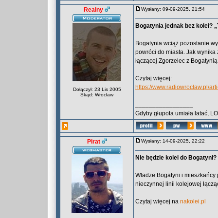
Realny
Wysłany: 09-09-2025, 21:54
Bogatynia jednak bez kolei? 
Bogatynia wciąż pozostanie wy
powróci do miasta. Jak wynika z 
łączącej Zgorzelec z Bogatyni
Czytaj więcej:
https://www.radiowroclaw.pl/ar
Dołączył: 23 Lis 2005
Skąd: Wrocław
_________________
Gdyby głupota umiała latać, L
Pirat
Wysłany: 14-09-2025, 22:22
Nie będzie kolei do Bogatyni?
Władze Bogatyni i mieszkańcy p
nieczynnej linii kolejowej łącz
Czytaj więcej na
nakolei.pl