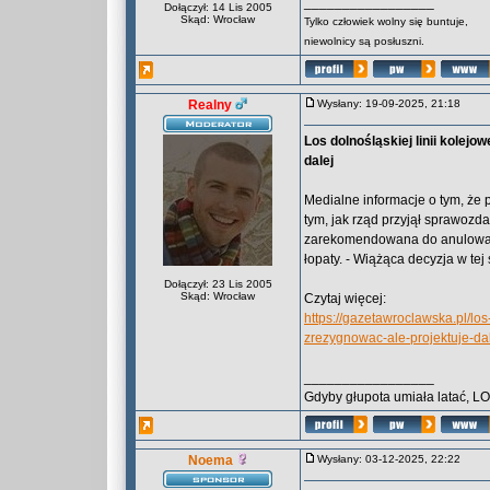
_________________
Dołączył: 14 Lis 2005
Skąd: Wrocław
Tylko człowiek wolny się buntuje,
niewolnicy są posłuszni.
Realny
Wysłany: 19-09-2025, 21:18
Los dolnośląskiej linii kolej
dalej
Medialne informacje o tym, że 
tym, jak rząd przyjął sprawozd
zarekomendowana do anulowania
łopaty. - Wiążąca decyzja w tej
Dołączył: 23 Lis 2005
Skąd: Wrocław
Czytaj więcej:
https://gazetawroclawska.pl/los
zrezygnowac-ale-projektuje-da
_________________
Gdyby głupota umiała latać, L
Noema
Wysłany: 03-12-2025, 22:22