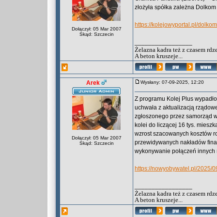
złożyła spółka zależna Dolkom
https://kolejowyportal.pl/dolkom
Dołączył: 05 Mar 2007
Skąd: Szczecin
_________________
Żelazna kadra też z czasem rdz
A beton kruszeje...
Arek
Wysłany: 07-09-2025, 12:20
Z programu Kolej Plus wypadło 
uchwała z aktualizacją rządowe
zgłoszonego przez samorząd w
kolei do liczącej 16 tys. miesz
wzrost szacowanych kosztów r
Dołączył: 05 Mar 2007
przewidywanych nakładów finan
Skąd: Szczecin
wykonywanie połączeń innych n
https://nowyobywatel.pl/2025/09
_________________
Żelazna kadra też z czasem rdz
A beton kruszeje...