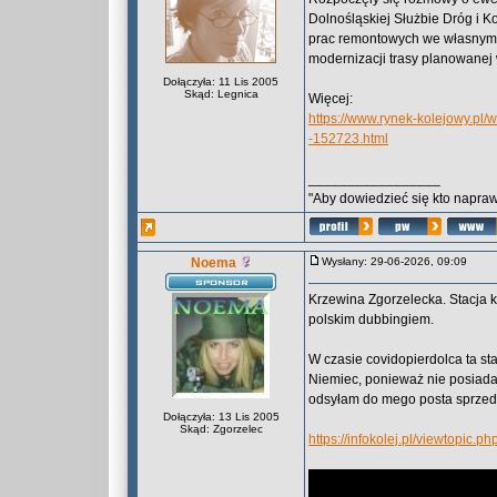
Dolnośląskiej Służbie Dróg i 
prac remontowych we własnym z
modernizacji trasy planowanej
Dołączyła: 11 Lis 2005
Skąd: Legnica
Więcej:
https://www.rynek-kolejowy.pl/
-152723.html
_________________
"Aby dowiedzieć się kto naprawd
Noema
Wysłany: 29-06-2026, 09:09
Krzewina Zgorzelecka. Stacja k
polskim dubbingiem.
W czasie covidopierdolca ta st
Niemiec, ponieważ nie posiada
odsyłam do mego posta sprzed k
Dołączyła: 13 Lis 2005
Skąd: Zgorzelec
https://infokolej.pl/viewtopi