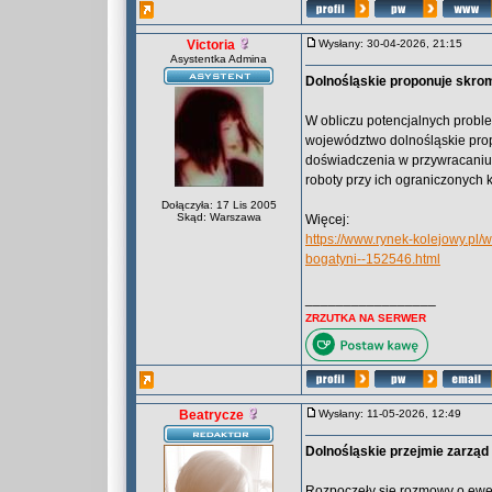
Victoria
Wysłany: 30-04-2026, 21:15
Asystentka Admina
Dolnośląskie proponuje skrom
W obliczu potencjalnych probl
województwo dolnośląskie prop
doświadczenia w przywracaniu 
roboty przy ich ograniczonych 
Dołączyła: 17 Lis 2005
Skąd: Warszawa
Więcej:
https://www.rynek-kolejowy.pl
bogatyni--152546.html
_________________
ZRZUTKA NA SERWER
Beatrycze
Wysłany: 11-05-2026, 12:49
Dolnośląskie przejmie zarząd 
Rozpoczęły się rozmowy o ewen