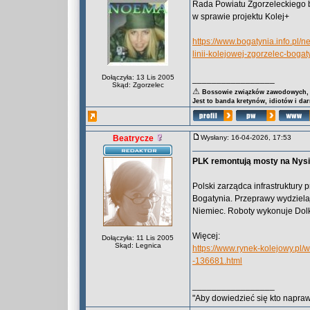
Rada Powiatu Zgorzeleckiego br
w sprawie projektu Kolej+
https://www.bogatynia.info.pl/
linii-kolejowej-zgorzelec-boga
Dołączyła: 13 Lis 2005
_________________
Skąd: Zgorzelec
⚠
Bossowie związków zawodowych, za
Jest to banda kretynów, idiotów i da
Beatrycze
Wysłany: 16-04-2026, 17:53
PLK remontują mosty na Nysie
Polski zarządca infrastruktury
Bogatynia. Przeprawy wydzielaj
Niemiec. Roboty wykonuje Dol
Więcej:
Dołączyła: 11 Lis 2005
Skąd: Legnica
https://www.rynek-kolejowy.pl/
-136681.html
_________________
"Aby dowiedzieć się kto naprawd