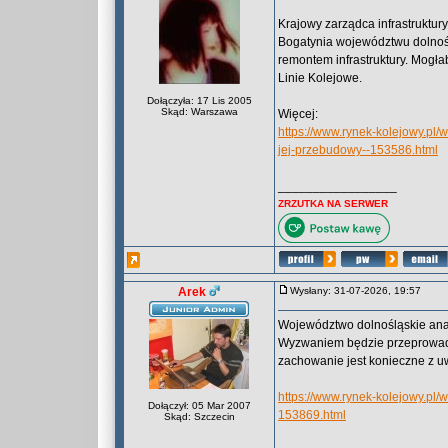
Krajowy zarządca infrastruktur
Bogatynia województwu dolnoś
remontem infrastruktury. Mogła
Linie Kolejowe.
Dołączyła: 17 Lis 2005
Skąd: Warszawa
Więcej:
https://www.rynek-kolejowy.pl/
jej-przebudowy--153586.html
_________________
ZRZUTKA NA SERWER
Arek
Wysłany: 31-07-2026, 19:57
Województwo dolnośląskie anali
Wyzwaniem będzie przeprowadz
zachowanie jest konieczne z u
https://www.rynek-kolejowy.pl
Dołączył: 05 Mar 2007
153869.html
Skąd: Szczecin