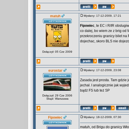
matuh
Wysłany: 17-12-2009, 17:21
Fipowiec
, te EC i R/IR obslug
co dalej, bo wiem ze z brig od W
przekroczeniu granicy bilet na
dojechac, skoro BLS nie dojezd
Dołączył: 05 Cze 2009
eurostar
Wysłany: 17-12-2009, 23:08
Zasada jest prosta. Tam gdzie j
jechał. I analogicznie jak wyj
bądż FS lub też SP
Dołączył: 29 Cze 2006
Skąd: Warszawa
Fipowiec
Wysłany: 18-12-2009, 07:30
matuh, od Brigu do granicy Wło