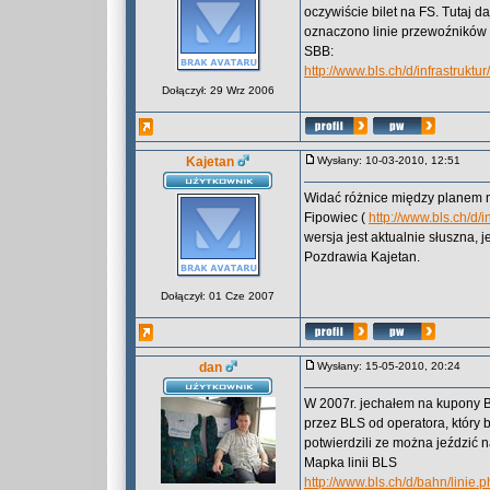
oczywiście bilet na FS. Tutaj d
oznaczono linie przewoźników p
SBB:
http://www.bls.ch/d/infrastruktu
Dołączył: 29 Wrz 2006
Kajetan
Wysłany: 10-03-2010, 12:51
Widać różnice między planem na
Fipowiec (
http://www.bls.ch/d/i
wersja jest aktualnie słuszna, 
Pozdrawia Kajetan.
Dołączył: 01 Cze 2007
dan
Wysłany: 15-05-2010, 20:24
W 2007r. jechałem na kupony BL
przez BLS od operatora, który 
potwierdzili ze można jeździć 
Mapka linii BLS
http://www.bls.ch/d/bahn/linie.