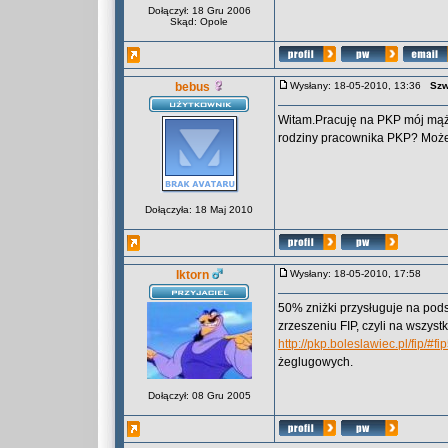
Dołączył: 18 Gru 2006
Skąd: Opole
bebus
Wysłany: 18-05-2010, 13:36
Szw
Witam.Pracuję na PKP mój mąż 
rodziny pracownika PKP? Może 
Dołączyła: 18 Maj 2010
Iktorn
Wysłany: 18-05-2010, 17:58
50% zniżki przysługuje na pods
zrzeszeniu FIP, czyli na wszyst
http://pkp.boleslawiec.pl/fip/#fi
żeglugowych.
Dołączył: 08 Gru 2005