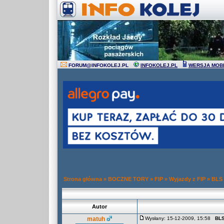
FORUM
@
INFOKOLEJ.PL
INFOKOLEJ.PL
WERSJA MOB
Strona główna
»
BOCZNE TORY
»
FIP
»
Wyjazdy z FIP
»
BLS 
Autor
matuh
Wysłany: 15-12-2009, 15:58
BLS