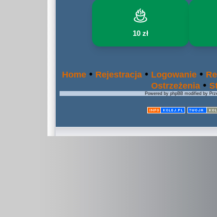
10 zł
•
•
•
Home
Rejestracja
Logowanie
Re
•
Ostrzeżenia
S
Powered by phpBB modified by Prze