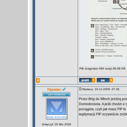
Plik ściągnięto 696 raz(y) 98.98 KB
Fipowiec
Wysłany: 16-12-2009, 07:36
Przez Brig do Włoch jeżdżą poci
Domodossola. A jeśli chodzi o 
pociągów, czyli jak masz FIP to
legitymacji FIP oczywiście zni
Dołączył: 29 Wrz 2006