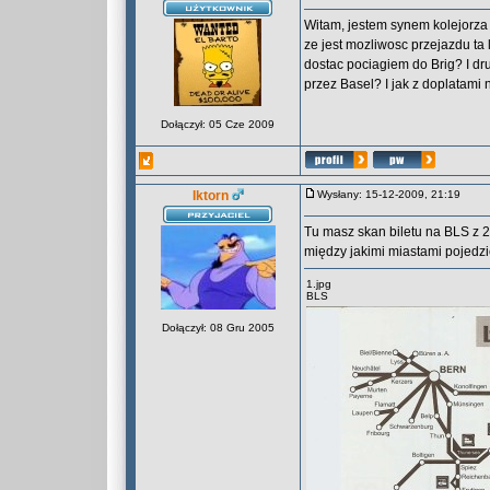
Witam, jestem synem kolejorza 
ze jest mozliwosc przejazdu ta 
dostac pociagiem do Brig? I d
przez Basel? I jak z doplatami
Dołączył: 05 Cze 2009
Iktorn
Wysłany: 15-12-2009, 21:19
Tu masz skan biletu na BLS z 2
między jakimi miastami pojedz
1.jpg
BLS
Dołączył: 08 Gru 2005