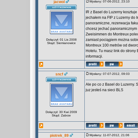
jacwol
Wysłany: 07-06-2012, 23:10
IR z Basel do Luzerny kosztuje
jechałem na FIP z Luzerny do 
panoramiczne, rezerwacja fakul
chcesz jechać panoramicznym t
Zweisimmen do Montreux polecam
zamiast pociągiem można sobie
Dołączył: 01 Lis 2008
Skąd: Siemianowice
Montreux 100 metrów od dworca
Hotelu. Tu masz link do strony
informacji.
sncf
Wysłany: 07-07-2012, 09:03
Ale po co z Basel do Luzerny. 
juz jesteś na sieci BLS
Dołączył: 30 Kwi 2009
Skąd: Zabrze
piotrek_89
Wysłany: 11-07-2012, 21:06