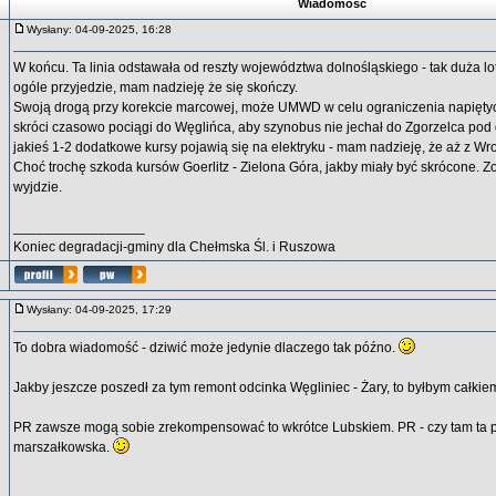
Wiadomość
Wysłany: 04-09-2025, 16:28
W końcu. Ta linia odstawała od reszty województwa dolnośląskiego - tak duża lo
ogóle przyjedzie, mam nadzieję że się skończy.
Swoją drogą przy korekcie marcowej, może UMWD w celu ograniczenia napięty
skróci czasowo pociągi do Węglińca, aby szynobus nie jechał do Zgorzelca pod
jakieś 1-2 dodatkowe kursy pojawią się na elektryku - mam nadzieję, że aż z Wr
Choć trochę szkoda kursów Goerlitz - Zielona Góra, jakby miały być skrócone. Z
wyjdzie.
_________________
Koniec degradacji-gminy dla Chełmska Śl. i Ruszowa
Wysłany: 04-09-2025, 17:29
To dobra wiadomość - dziwić może jedynie dlaczego tak późno.
Jakby jeszcze poszedł za tym remont odcinka Węgliniec - Żary, to byłbym całki
PR zawsze mogą sobie zrekompensować to wkrótce Lubskiem. PR - czy tam ta p
marszałkowska.