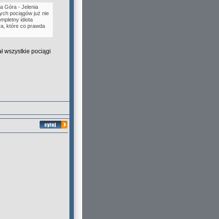
a Góra - Jelenia
tych pociągów już nie
mpletny idiota
a, które co prawda
ał wszystkie pociągi