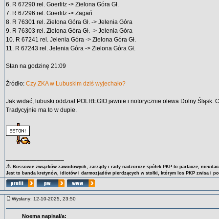
6. R 67290 rel. Goerlitz -> Zielona Góra Gł.
7. R 67296 rel. Goerlitz -> Żagań
8. R 76301 rel. Zielona Góra Gł. -> Jelenia Góra
9. R 76303 rel. Zielona Góra Gł. -> Jelenia Góra
10. R 67241 rel. Jelenia Góra -> Zielona Góra Gł.
11. R 67243 rel. Jelenia Góra -> Zielona Góra Gł.
Stan na godzinę 21:09
Źródło:
Czy ZKA w Lubuskim dziś wyjechało?
Jak widać, lubuski oddział POLREGIO jawnie i notorycznie olewa Dolny Śląsk.
Tradycyjnie ma to w dupie.
_________________
⚠
Bossowie związków zawodowych, zarządy i rady nadzorcze spółek PKP to partacze, nieudacz
Jest to banda kretynów, idiotów i darmozjadów pierdzących w stołki, którym los PKP zwisa i p
Wysłany: 12-10-2025, 23:50
Noema napisał/a: