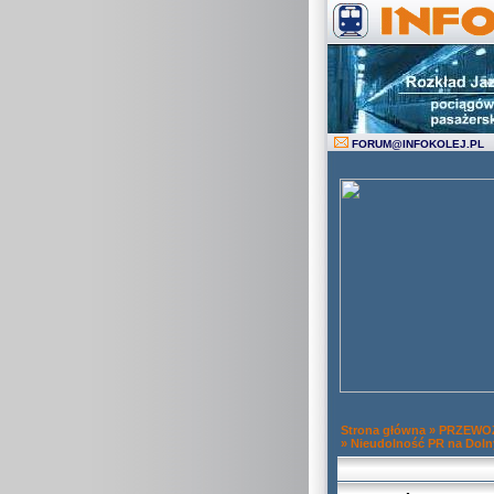
FORUM
@
INFOKOLEJ.PL
Strona główna
»
PRZEWOZ
»
Nieudolność PR na Doln