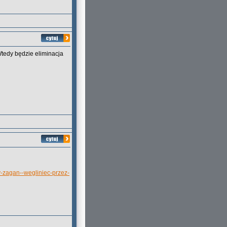
Wtedy będzie eliminacja
y-zagan--wegliniec-przez-