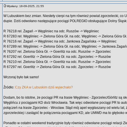
Wysłany: 18-09-2025, 21:55
W Lubuskiem bez zmian. Niestety cierpi na tym również powiat zgorzelecki, c
dupie. Dziś odwołano następujące pociągi POLREGIO obsługujące Dolny Śląsk
R 76218 rel. Żagań -> Węgliniec na odc. Ruszów -> Węgliniec
R 67283 rel. Węgliniec -> Zielona Góra Gł. na odc. Węgliniec -> Zielona Góra Gł.
R 76216 rel. Żagań -> Węgliniec na odc. Jankowa Żagańska -> Węgliniec
R 67289 rel. Węgliniec -> Zielona Góra Gł. na odc. Węgliniec -> Jankowa Żaga
R 76207 rel. Zielona Góra Gł. -> Goerlitz na odc. Ruszów -> Zgorzelec
R 67292 rel. Goerlitz -> Zielona Góra Gł. na odc. Zgorzelec -> Ruszów
R 76210 rel. Zielona Góra Gł. -> Goerlitz na odc. Ruszów -> Zgorzelec
R 67297 rel. Goerlitz -> Zielona Góra Gł. na odc. Zgorzelec -> Ruszów
Wczoraj było tak samo!
Źródło:
Czy ZKA w Lubuskim dziś wyjechało?
Dodam, bo to istotne, że pociągi PR na trasie Węgliniec - Zgorzelec/Görlitz są
Węglińcu z pociągami KD do/z Wrocławia. Tak więc odwołane pociągi PR to aut
połączeń na trasie Zgorzelec - Wrocław. Stąd mój apel wygłaszany od wielu lat, 
zgorzeleckiej i zastąpić te połączenia pociągami KD, ale UMWD ma to głęboko 
Ponadto w ostatni weekend tradycyjnie były również odwołane pociągi relacji Zi