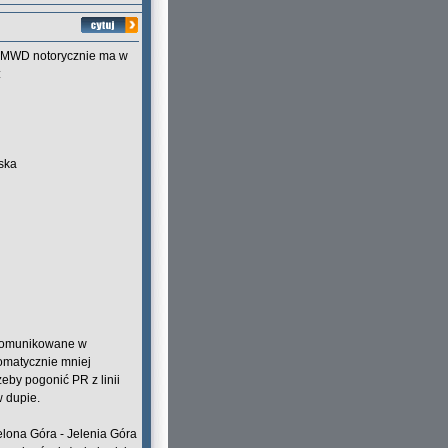
o UMWD notorycznie ma w
:
ńska
 skomunikowane w
omatycznie mniej
żeby pogonić PR z linii
w dupie.
elona Góra - Jelenia Góra