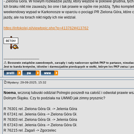
- Zielona Góra. W nowym rozkładzie jazdy, który wejdzie w połowie grudnia, tych
Ich braku nikt nie zauważy, bo one i tak prawie w ogóle nie jeżdżą. Tylko komple
weekendowy wypad w Karkonosze w oparciu o pociągi PR Zielona Góra, które c
jazdy, ale na torach nikt nigdy ich nie widział.
https://infokolej.pl/viewtopic.php?p=413762#413762
_________________
⚠
Bossowie związków zawodowych, zarządy i rady nadzorcze spółek PKP to partacze, nieudacz
Jest to banda kretynów, idiotów i darmozjadów pierdzących w stołki, którym los PKP zwisa i p
Wysłany: 29-09-2025, 15:32
Noema
, wczoraj lubuski oddział Polregio poszedł na całość i odwołał prawie ws
Dolnym Śląsku. Czy to podziała na UMWD jak zimny prysznic?
R 76301 rel. Zielona Góra Gł. -> Jelenia Góra
R 67241 rel. Jelenia Góra -> Zielona Góra Gł.
R 76303 rel. Zielona Góra Gł. -> Jelenia Góra
R 67243 rel. Jelenia Góra -> Zielona Góra Gł.
R 76215 rel. Żagań -> Zgorzelec