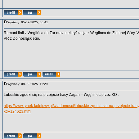
Wysłany: 05-09-2025, 00:41
Remont linii z Weglińca do Żar oraz elektryfikacja z Weglińca do Zielonej Góry. 
PR z Dolnośląskiego.
Wysłany: 08-09-2025, 11:29
Lubuskie zgodzi się na przejęcie trasy Żagań – Węgliniec przez KD .
https://www.rynek-kolejowy.pl/wiadomosci/lubuskie-zgodzi-sie-na-przejecie-tras
kd--124623.html