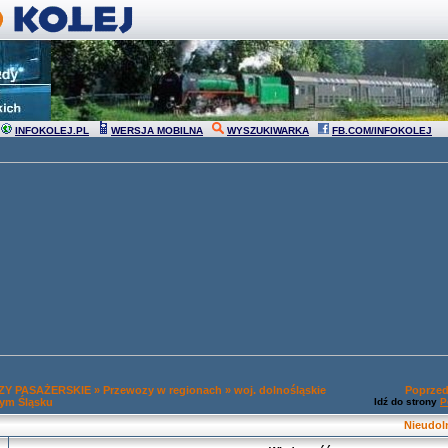
INFOKOLEJ.PL
WERSJA MOBILNA
WYSZUKIWARKA
FB.COM/INFOKOLEJ
Y PASAŻERSKIE
»
Przewozy w regionach
»
woj. dolnośląskie
Poprzed
ym Śląsku
Idź do strony
P
Nieudol