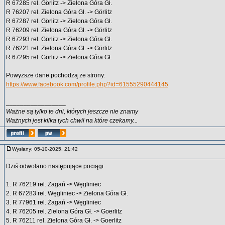
R 67285 rel. Görlitz -> Zielona Góra Gł.
R 76207 rel. Zielona Góra Gł. -> Görlitz
R 67287 rel. Görlitz -> Zielona Góra Gł.
R 76209 rel. Zielona Góra Gł. -> Görlitz
R 67293 rel. Görlitz -> Zielona Góra Gł.
R 76221 rel. Zielona Góra Gł. -> Görlitz
R 67295 rel. Görlitz -> Zielona Góra Gł.
Powyższe dane pochodzą ze strony:
https://www.facebook.com/profile.php?id=61555290444145
_________________
Ważne są tylko te dni, których jeszcze nie znamy
Ważnych jest kilka tych chwil na które czekamy...
Wysłany: 05-10-2025, 21:42
Dziś odwołano następujące pociągi:
1. R 76219 rel. Żagań -> Węgliniec
2. R 67283 rel. Węgliniec -> Zielona Góra Gł.
3. R 77961 rel. Żagań -> Węgliniec
4. R 76205 rel. Zielona Góra Gł. -> Goerlitz
5. R 76211 rel. Zielona Góra Gł. -> Goerlitz