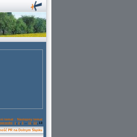
ni temat
Następny temat
::
oprzedni
1
,
2
,
3
...
11
,
12
,
13
ność PR na Dolnym Śląsku