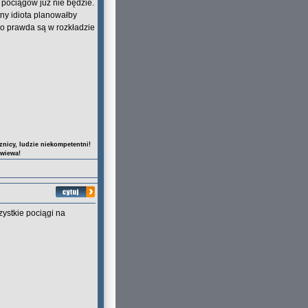
 pociągów już nie będzie.
tny idiota planowałby
o prawda są w rozkładzie
nicy, ludzie niekompetentni!
owiewa!
zystkie pociągi na