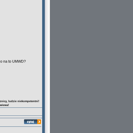
 Co na to UMWD?
nicy, ludzie niekompetentni!
owiewa!