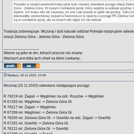
Ponadto w ostatni weekend tradycyjnie były również odwołane pociągi relacji Zielon
Góra - Zielona Góra. W nowym rozkładzie jazdy, który wejdzie w połowie grudnia, 
będzie. Ich braku nikt nie zauważy, bo one i tak prawie w ogóle nie jeżdżą. Tylko ko
planowałby weekendowy wypad w Karkonosze w oparciu o pociągi PR Zielona Gór
są w rozkładzie jazdy, ale na torach nikt nigdy ich nie widział.
Tradycja zobowiązuje. Wczoraj i dziś lubuski oddział Polregio tradycyjnie odwoł
relacji Zielona Góra - Jelenia Góra - Zielona Góra.
_________________
Ważne są tylko te dni, których jeszcze nie znamy
Ważnych jest kilka tych chwil na które czekamy...
Wysłany: 26-11-2025, 10:06
Wczoraj (25.11.2025) odwołano następujące pociągi:
R 76219 rel. Żagań -> Węgliniec na odc. Ruszów -> Węgliniec
R 67283 rel. Węgliniec -> Zielona Góra Gł.
R 76217 rel. Żagań -> Węgliniec
R 67289 rel. Węgliniec -> Zielona Góra Gł.
R 76205 rel. Zielona Góra Gł. -> Goerlitz na odc. Żagań -> Goerlitz
R 67291 rel. Goerlitz -> Zielona Góra Gł.
R 76211 rel. Zielona Góra Gł. -> Goerlitz