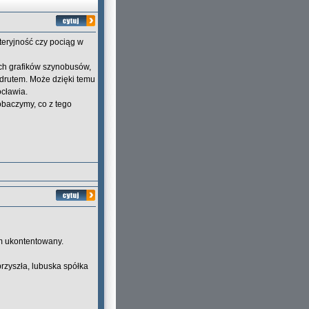
teryjność czy pociąg w
ch grafików szynobusów,
 drutem. Może dzięki temu
ocławia.
obaczymy, co z tego
em ukontentowany.
rzyszła, lubuska spółka