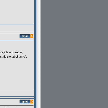
niczych w Europie,
tały się „zbyt tanie”,