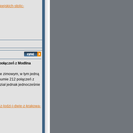
pejskich-stolic-
 połączeń z Modlina
nie zimowym, w tym jedną
 sumie 212 połączeń z
dział jednak jednocześnie
-z-lodzi-i-dwie-z-krakowa-