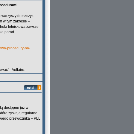
procedurami
 towarzyszy dreszczyk
em w tym zakresie –
ntrola lotniskowa zawsze
lka porad.
nstwa-procedury-na-
wać" - Voltaire.
dą dostępne już w
które zyskają regularne
dowego przewoźnika – PLL