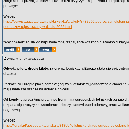
zdaje sobie sprawę, że niewłaściwe, może przyczynić się do wielu komplikacji,
prawnych.
Więcej:
https://serwisy.gazetaprawna.pl/turystyka/artykuly/8483502,podroz-samolotem-
podreczny-rejestrowany-wakacje-2022.html
_________________
"Aby dowiedzieć się kto naprawdę tobą rządzi, sprawdź kogo nie wolno ci krytyko
Wysłany: 07-07-2022, 20:28
Odwołane loty, drogie bilety, zatory na lotniskach. Europa stała się epicent
chaosu
Podróżni w Europie płacą coraz więcej za bilet lotniczy, jednocześnie chaos na 
mają mniejsze szanse na dotarcie do celu.
Od Londynu, przez Amsterdam, po Berlin - na europejskich lotniskach panuje ch
rozpada się precyzyjna współpraca między stanowiskami odprawy, pracownikam
bagażową.
Więcej:
https://forsal.pl/gospodarka/artykuly/8485546,lotniska-chaos-europa-odwolane-l