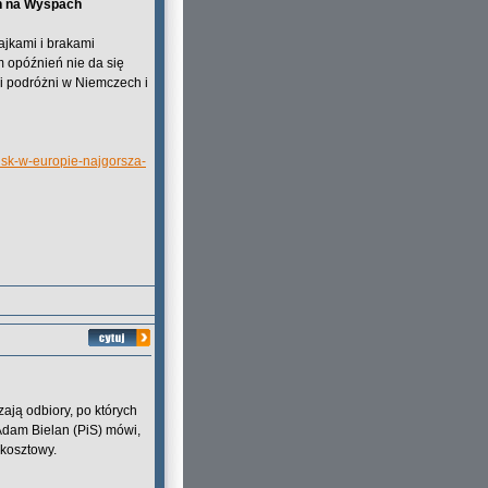
ch na Wyspach
rajkami i brakami
 opóźnień nie da się
li podróżni w Niemczech i
tnisk-w-europie-najgorsza-
zają odbiory, po których
 Adam Bielan (PiS) mówi,
okosztowy.