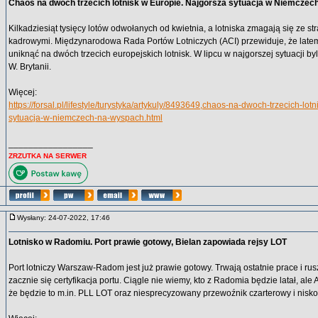
Chaos na dwóch trzecich lotnisk w Europie. Najgorsza sytuacja w Niemcze
Kilkadziesiąt tysięcy lotów odwołanych od kwietnia, a lotniska zmagają się ze st
kadrowymi. Międzynarodowa Rada Portów Lotniczych (ACI) przewiduje, że latem
uniknąć na dwóch trzecich europejskich lotnisk. W lipcu w najgorszej sytuacji by
W. Brytanii.
Więcej:
https://forsal.pl/lifestyle/turystyka/artykuly/8493649,chaos-na-dwoch-trzecich-lo
sytuacja-w-niemczech-na-wyspach.html
_________________
ZRZUTKA NA SERWER
Wysłany: 24-07-2022, 17:46
Lotnisko w Radomiu. Port prawie gotowy, Bielan zapowiada rejsy LOT
Port lotniczy Warszaw-Radom jest już prawie gotowy. Trwają ostatnie prace i rus
zacznie się certyfikacja portu. Ciągle nie wiemy, kto z Radomia będzie latał, ale
że będzie to m.in. PLL LOT oraz niesprecyzowany przewoźnik czarterowy i nisk