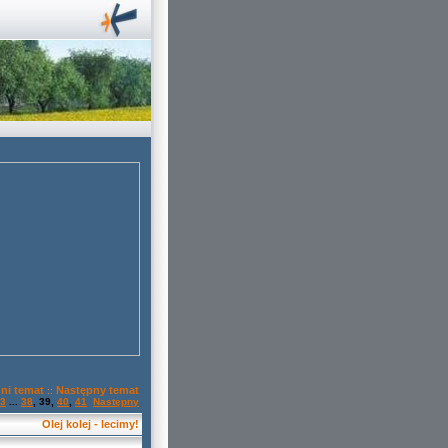
ni temat
Następny temat
::
3
...
38
,
39
,
40
,
41
Następny
Olej kolej - lecimy!