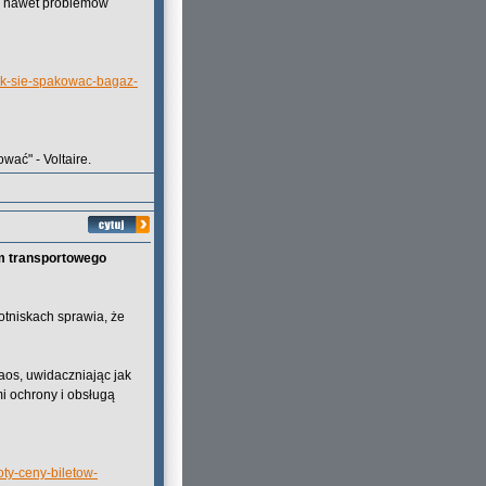
 a nawet problemów
jak-sie-spakowac-bagaz-
wać" - Voltaire.
rum transportowego
lotniskach sprawia, że
aos, uwidaczniając jak
i ochrony i obsługą
oty-ceny-biletow-