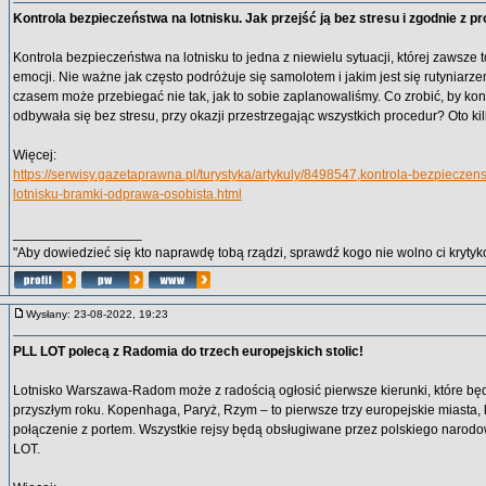
Kontrola bezpieczeństwa na lotnisku. Jak przejść ją bez stresu i zgodnie z 
Kontrola bezpieczeństwa na lotnisku to jedna z niewielu sytuacji, której zawsze
emocji. Nie ważne jak często podróżuje się samolotem i jakim jest się rutyniarz
czasem może przebiegać nie tak, jak to sobie zaplanowaliśmy. Co zrobić, by ko
odbywała się bez stresu, przy okazji przestrzegając wszystkich procedur? Oto ki
Więcej:
https://serwisy.gazetaprawna.pl/turystyka/artykuly/8498547,kontrola-bezpiecze
lotnisku-bramki-odprawa-osobista.html
_________________
"Aby dowiedzieć się kto naprawdę tobą rządzi, sprawdź kogo nie wolno ci krytyko
Wysłany: 23-08-2022, 19:23
PLL LOT polecą z Radomia do trzech europejskich stolic!
Lotnisko Warszawa-Radom może z radością ogłosić pierwsze kierunki, które bę
przyszłym roku. Kopenhaga, Paryż, Rzym – to pierwsze trzy europejskie miasta, 
połączenie z portem. Wszystkie rejsy będą obsługiwane przez polskiego naro
LOT.