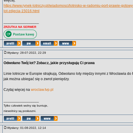
Więcej:
https://www.rynek-lotniczy.pl/wiadomosci/lotnisko-w-radomiu-port-prawie-gotow
lot-zdjecia-15016.html
_________________
ZRZUTKA NA SERWER
Wysłany: 28-07-2022, 22:29
Odwołano Twój lot? Zobacz, jakie przysługują Ci prawa
Linie lotnicze w Europie strajkują. Odwołano loty między innymi z Wrocławia do F
jak można ubiegać się o zwrot pieniędzy.
Czytaj więcej na
wroclaw.tvp.pl
_________________
Tylko człowiek wolny się buntuje,
niewolnicy są posłuszni.
Wysłany: 01-08-2022, 12:14