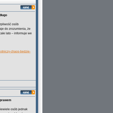
 długo
erpliwość osób
aje do zrozumienia, że
ałe lato – informuje we
-lotniczy-chaos-bedzie-
z prawem
iewiele osób jednak