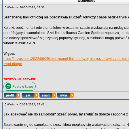
Wiadomość
Wysłany: 30-06-2022, 07:36
Szef znanej linii lotniczej nie pozostawia złudzeń: lotniczy chaos będzie trwał
Kolejki, opóźnienia i odwołania lotów w ostatnim czasie wystawiają na próbę ci
podróżujących samolotami. Szef linii Lufthansa Carsten Spohr przeprasza, ale d
nie należy spodziewać się szybkiej poprawy sytuacji, a trudności mogą potrwać c
wtorek telewizja ARD.
Więcej:
https://nczas.com/2022/06/29/szef-znanej-linii-lotniczej-nie-pozostawia-zludzen
trwal-dlugo/
_________________
ZRZUTKA NA SERWER
Wysłany: 02-07-2022, 17:41
Jak spakować się do samolotu? Sześć porad, by zrobić to dobrze i zgodnie 
Spakowanie się do samolotu to rzecz, która mogłaby się wydawać prozaiczna. N