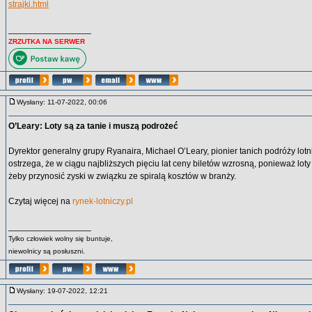
strajki.html
_________________
ZRZUTKA NA SERWER
Wysłany: 11-07-2022, 00:06
O’Leary: Loty są za tanie i muszą podrożeć
Dyrektor generalny grupy Ryanaira, Michael O’Leary, pionier tanich podróży lot
ostrzega, że w ciągu najbliższych pięciu lat ceny biletów wzrosną, ponieważ loty s
żeby przynosić zyski w związku ze spiralą kosztów w branży.
Czytaj więcej na
rynek-lotniczy.pl
_________________
Tylko człowiek wolny się buntuje,
niewolnicy są posłuszni.
Wysłany: 19-07-2022, 12:21