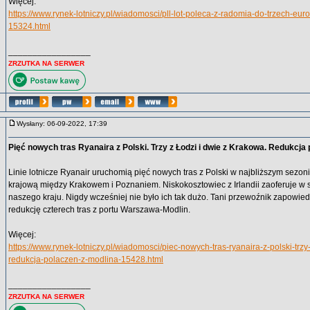
Więcej:
https://www.rynek-lotniczy.pl/wiadomosci/pll-lot-poleca-z-radomia-do-trzech-euro
15324.html
_________________
ZRZUTKA NA SERWER
Wysłany: 06-09-2022, 17:39
Pięć nowych tras Ryanaira z Polski. Trzy z Łodzi i dwie z Krakowa. Redukcja
Linie lotnicze Ryanair uruchomią pięć nowych tras z Polski w najbliższym sezo
krajową między Krakowem i Poznaniem. Niskokosztowiec z Irlandii zaoferuje w
naszego kraju. Nigdy wcześniej nie było ich tak dużo. Tani przewoźnik zapowie
redukcję czterech tras z portu Warszawa-Modlin.
Więcej:
https://www.rynek-lotniczy.pl/wiadomosci/piec-nowych-tras-ryanaira-z-polski-trzy
redukcja-polaczen-z-modlina-15428.html
_________________
ZRZUTKA NA SERWER