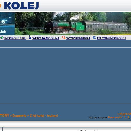
INFOKOLEJ.PL
WERSJA MOBILNA
WYSZUKIWARKA
FB.COM/INFOKOLEJ
Poprzed
 TORY
»
Duperele
»
Olej kolej - lecimy!
Idź do strony
Poprzedni
1
,
2
,