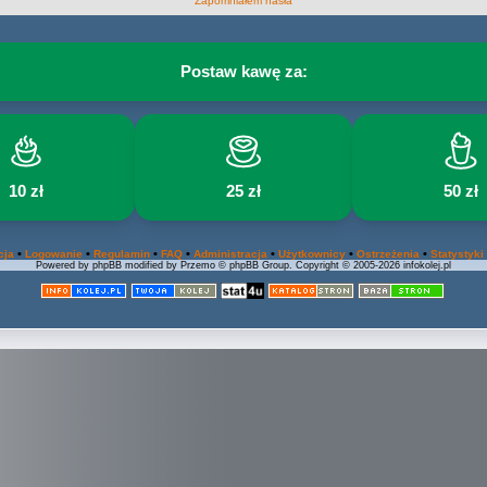
Zapomniałem hasła
Postaw kawę za:
10 zł
25 zł
50 zł
•
•
•
•
•
•
•
cja
Logowanie
Regulamin
FAQ
Administracja
Użytkownicy
Ostrzeżenia
Statystyki
Powered by phpBB modified by Przemo © phpBB Group. Copyright © 2005-2026 infokolej.pl