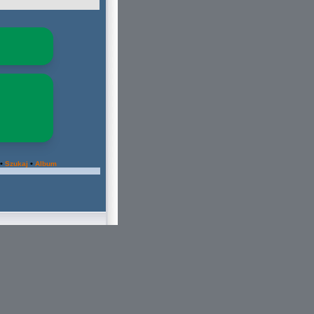
•
•
Szukaj
Album