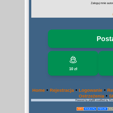
Zaloguj mnie auto
Post
10 zł
•
•
•
Home
Rejestracja
Logowanie
Re
•
Ostrzeżenia
S
Powered by phpBB modified by Prze