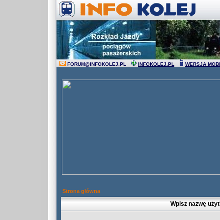
FORUM
@
INFOKOLEJ.PL
INFOKOLEJ.PL
WERSJA MOB
Strona główna
Wpisz nazwę użyt