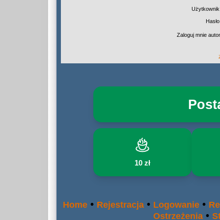
Użytkownik
Hasło
Zaloguj mnie auto
Post
10 zł
•
•
•
Home
Rejestracja
Logowanie
Re
•
Ostrzeżenia
S