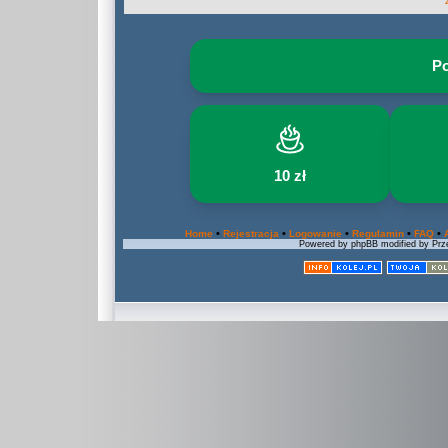
Po
10 zł
•
•
•
•
•
Home
Rejestracja
Logowanie
Regulamin
FAQ
Powered by phpBB modified by Prze