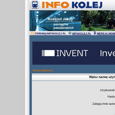
FORUM
@
INFOKOLEJ.PL
INFOKOLEJ.PL
WERSJA MOB
Strona główna
Wpisz nazwę użyt
Użytkownik
Hasło
Zaloguj mnie auto