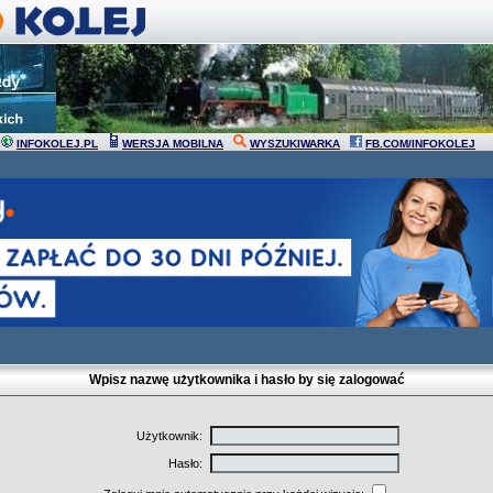
INFOKOLEJ.PL
WERSJA MOBILNA
WYSZUKIWARKA
FB.COM/INFOKOLEJ
Wpisz nazwę użytkownika i hasło by się zalogować
Użytkownik:
Hasło: