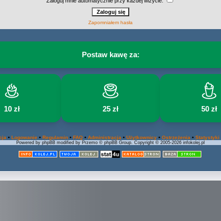
Zaloguj mnie automatycznie przy każdej wizycie:
Zapomniałem hasła
Postaw kawę za:
10 zł
25 zł
50 zł
•
•
•
•
•
•
•
cja
Logowanie
Regulamin
FAQ
Administracja
Użytkownicy
Ostrzeżenia
Statystyki
Powered by phpBB modified by Przemo © phpBB Group. Copyright © 2005-2026 infokolej.pl