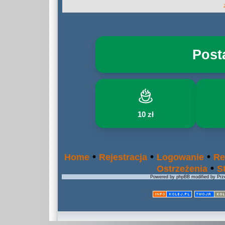
Post
10 zł
•
•
•
Home
Rejestracja
Logowanie
Re
•
Ostrzeżenia
S
Powered by phpBB modified by Prze