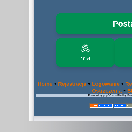
Post
10 zł
•
•
•
Home
Rejestracja
Logowanie
Re
•
Ostrzeżenia
S
Powered by phpBB modified by Prze