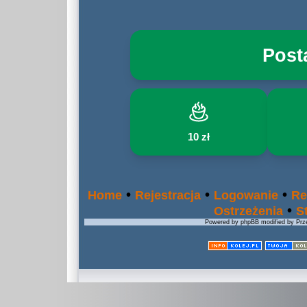
Post
10 zł
•
•
•
Home
Rejestracja
Logowanie
Re
•
Ostrzeżenia
S
Powered by phpBB modified by Prze