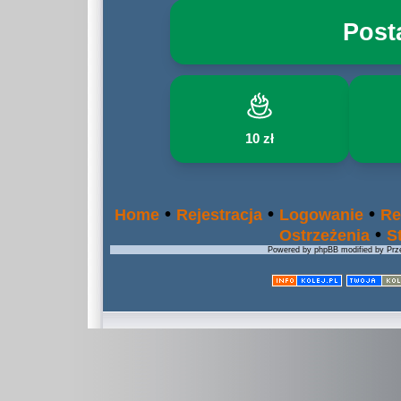
Post
10 zł
•
•
•
Home
Rejestracja
Logowanie
Re
•
Ostrzeżenia
S
Powered by phpBB modified by Prze