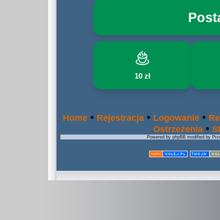
Post
10 zł
•
•
•
Home
Rejestracja
Logowanie
Re
•
Ostrzeżenia
S
Powered by phpBB modified by Prze