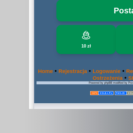
Post
10 zł
•
•
•
Home
Rejestracja
Logowanie
Re
•
Ostrzeżenia
S
Powered by phpBB modified by Prze