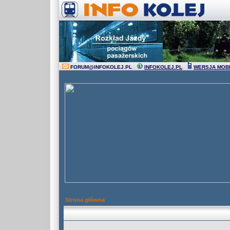
FORUM
@
INFOKOLEJ.PL
INFOKOLEJ.PL
WERSJA MOB
Strona główna