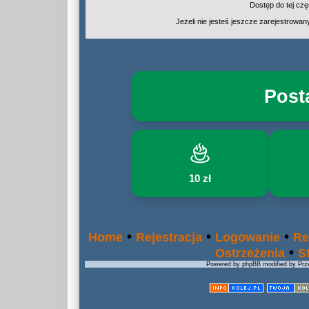
Dostęp do tej cz
Jeżeli nie jesteś jeszcze zarejestrowany,
Post
10 zł
•
•
•
Home
Rejestracja
Logowanie
Re
•
Ostrzeżenia
S
Powered by phpBB modified by Prze