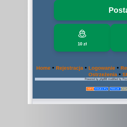
Post
10 zł
•
•
•
Home
Rejestracja
Logowanie
Re
•
Ostrzeżenia
S
Powered by phpBB modified by Prze