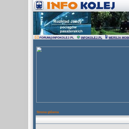
FORUM
@
INFOKOLEJ.PL
INFOKOLEJ.PL
WERSJA MOB
Strona główna