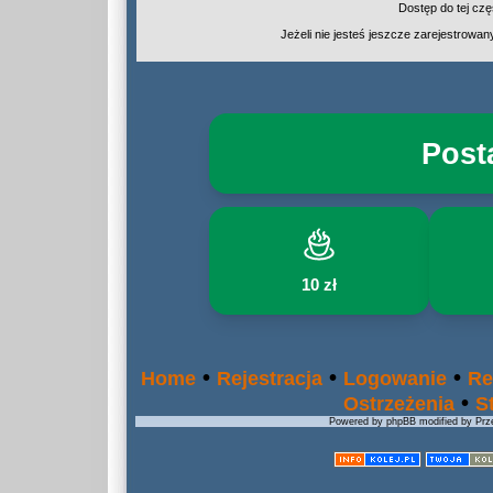
Dostęp do tej cz
Jeżeli nie jesteś jeszcze zarejestrowany,
Post
10 zł
•
•
•
Home
Rejestracja
Logowanie
Re
•
Ostrzeżenia
S
Powered by phpBB modified by Prze