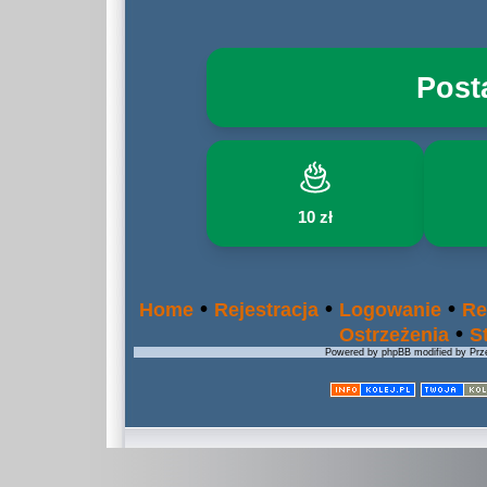
Post
10 zł
•
•
•
Home
Rejestracja
Logowanie
Re
•
Ostrzeżenia
S
Powered by phpBB modified by Prze