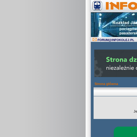
FORUM
@
INFOKOLEJ.PL
Strona główna
Je