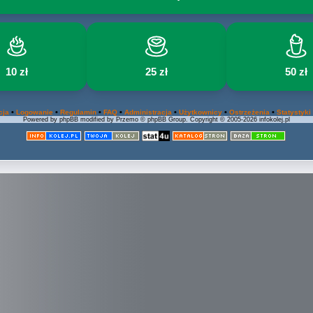
10 zł
25 zł
50 zł
•
•
•
•
•
•
•
cja
Logowanie
Regulamin
FAQ
Administracja
Użytkownicy
Ostrzeżenia
Statystyki
Powered by phpBB modified by Przemo © phpBB Group. Copyright © 2005-2026 infokolej.pl