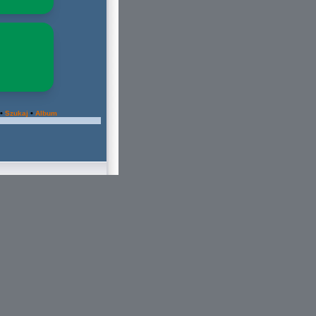
•
•
Szukaj
Album