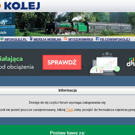
INFOKOLEJ.PL
WERSJA MOBILNA
WYSZUKIWARKA
FB.COM/INFOKOLEJ
Informacja
Dostęp do tej części forum wymaga zalogowania się.
żeli nie jesteś jeszcze zarejestrowany, kliknij
Tutaj
żeby przejść do formularza rejestracyjne
Postaw kawę za: