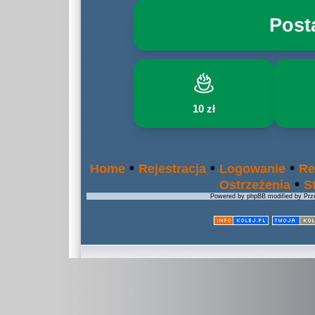
Post
10 zł
•
•
•
Home
Rejestracja
Logowanie
Re
•
Ostrzeżenia
S
Powered by phpBB modified by Prze