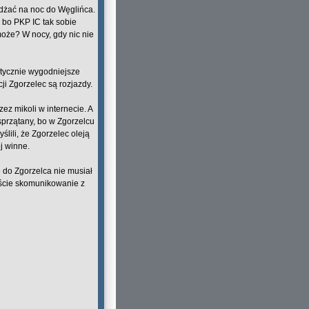
żdżać na noc do Węglińca.
 bo PKP IC tak sobie
może? W nocy, gdy nic nie
stycznie wygodniejsze
cji Zgorzelec są rozjazdy.
z mikoli w internecie. A
 sprzątany, bo w Zgorzelcu
lili, że Zgorzelec oleją
ej winne.
e do Zgorzelca nie musiał
iście skomunikowanie z