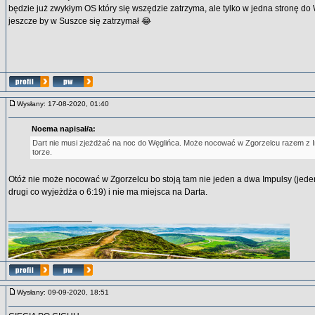
będzie już zwykłym OS który się wszędzie zatrzyma, ale tylko w jedna stronę do
jeszcze by w Suszce się zatrzymał 😂
Wysłany: 17-08-2020, 01:40
Noema napisał/a:
Dart nie musi zjeżdżać na noc do Węglińca. Może nocować w Zgorzelcu razem z
torze.
Otóż nie może nocować w Zgorzelcu bo stoją tam nie jeden a dwa Impulsy (jeden
drugi co wyjeżdża o 6:19) i nie ma miejsca na Darta.
_________________
Wysłany: 09-09-2020, 18:51