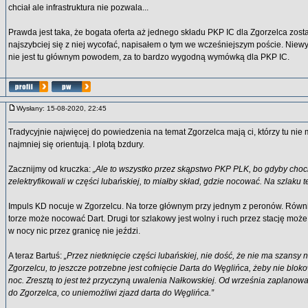
chciał ale infrastruktura nie pozwala...
Prawda jest taka, że bogata oferta aż jednego składu PKP IC dla Zgorzelca zosta
najszybciej się z niej wycofać, napisałem o tym we wcześniejszym poście. Niewys
nie jest tu głównym powodem, za to bardzo wygodną wymówką dla PKP IC.
Wysłany: 15-08-2020, 22:45
Tradycyjnie najwięcej do powiedzenia na temat Zgorzelca mają ci, którzy tu nie m
najmniej się orientują. I plotą bzdury.
Zacznijmy od kruczka:
„Ale to wszystko przez skąpstwo PKP PLK, bo gdyby choci
zelektryfikowali w części lubańskiej, to miałby skład, gdzie nocować. Na szlaku t
Impuls KD nocuje w Zgorzelcu. Na torze głównym przy jednym z peronów. Rów
torze może nocować Dart. Drugi tor szlakowy jest wolny i ruch przez stację może
w nocy nic przez granicę nie jeździ.
A teraz Bartuś:
„Przez nietknięcie części lubańskiej, nie dość, że nie ma szans
Zgorzelcu, to jeszcze potrzebne jest cofnięcie Darta do Węglińca, żeby nie blok
noc. Zresztą to jest też przyczyną uwalenia Nałkowskiej. Od września zaplanowa
do Zgorzelca, co uniemożliwi zjazd darta do Węglińca.”