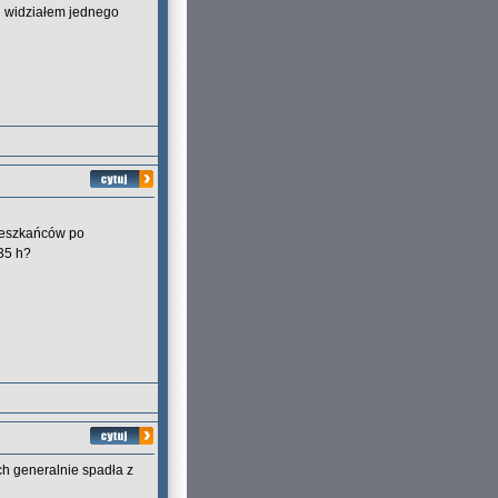
i widziałem jednego
mieszkańców po
:35 h?
ch generalnie spadła z