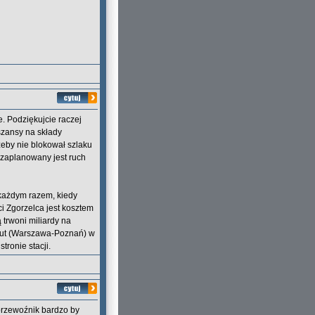
e. Podziękujcie raczej
 szansy na składy
żeby nie blokował szlaku
a zaplanowany jest ruch
każdym razem, kiedy
ci Zgorzelca jest kosztem
ą trwoni miliardy na
inut (Warszawa-Poznań) w
tronie stacji.
 przewoźnik bardzo by