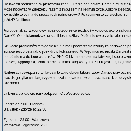
Do kwestii poruszonej w pierwszym zdaniu już się odniosłam. Dart nie musi zje
Może nocować w Zgorzelcu razem z Impulsem na jednym torze. A skoro zjeżdża,
wymyśliło to co ma do rzeczy ruch jednotorowy? Po czynnym torze zjechać nie 
jeździ? No litości!
A propos, skład wagonowy może do Zgorzelca jeździć (tylko po co skoro są logi
Darty?). Oblot lokomotywy na stacji jest możliwy. Może nie uwierzycie, ale na sta
Szukacie problemów tam gdzie ich nie ma i powtarzacie bzdury kolportowane prze
sprawa jest prosta jak kłębek drutu kolczastego. W Węglińcu po prostu Dart jest
ponoć nie ma do tego warunków. PKP IC idzie po prostu na łatwiznę i sobie wymyś
dla swej wygody. Ot, i cała tajemnica mikolskiej wiary. PKP PLK jest tutaj najmni
Najlepsze rozwiązanie tej kwestii to takie obiegi taboru, żeby Dart po przyjeździ
stać długo tylko w miarę szybko ruszał z powrotem w planową trasę. No i oczyw
Dreznem!
Ja bym zrobiła dwie pary połączeń IC do/ze Zgorzelca:
Zgorzelec 7:00 - Białystok
Białystok - Zgorzelec 22:30
Zgorzelec 23:00 - Warszawa
Warszawa - Zgorzelec 6:30