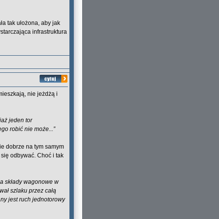
ła tak ułożona, aby jak
tarczająca infrastruktura
ieszkają, nie jeżdżą i
aż jeden tor
ego robić nie może...”
nie dobrze na tym samym
 się odbywać. Choć i tak
y na składy wagonowe w
ował szlaku przez całą
ny jest ruch jednotorowy