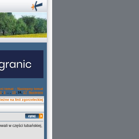
ni temat
Następny temat
::
2
,
3
... ,
15
,
16
,
17
Następny
eżne na linii zgorzeleckiej
wali w części lubańskiej,