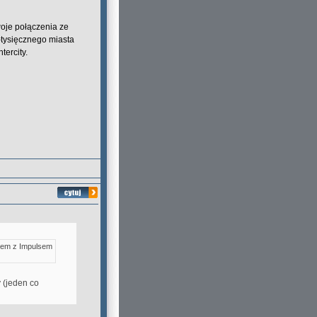
oje połączenia ze
-tysięcznego miasta
tercity.
zem z Impulsem
 (jeden co