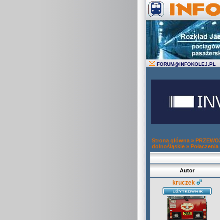
FORUM
@
INFOKOLEJ.PL
Strona główna
»
PRZEWOZ
dolnośląskie
»
Połączenia 
Autor
kruczek