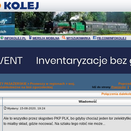
INFOKOLEJ.PL
WERSJA MOBILNA
WYSZUKIWARKA
FB.COM/INFOKOLEJ
Y PASAŻERSKIE
»
Przewozy w regionach
»
woj.
Poprzed
dalekobieżne na linii zgorzeleckiej
Idź do strony
Poprzedni
1
,
Połączenia dalekobi
Wiadomość
Wysłany: 15-08-2020, 19:24
Ale to wszystko przez skąpstwo PKP PLK, bo gdyby chociaż jeden tor zelektryfiko
to miałby skład, gdzie nocować. Na szlaku tego robić nie może...