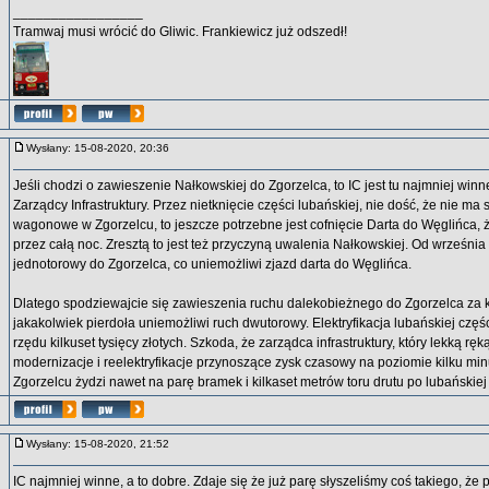
_________________
Tramwaj musi wrócić do Gliwic. Frankiewicz już odszedł!
Wysłany: 15-08-2020, 20:36
Jeśli chodzi o zawieszenie Nałkowskiej do Zgorzelca, to IC jest tu najmniej winn
Zarządcy Infrastruktury. Przez nietknięcie części lubańskiej, nie dość, że nie ma
wagonowe w Zgorzelcu, to jeszcze potrzebne jest cofnięcie Darta do Węglińca, 
przez całą noc. Zresztą to jest też przyczyną uwalenia Nałkowskiej. Od wrześni
jednotorowy do Zgorzelca, co uniemożliwi zjazd darta do Węglińca.
Dlatego spodziewajcie się zawieszenia ruchu dalekobieżnego do Zgorzelca za 
jakakolwiek pierdoła uniemożliwi ruch dwutorowy. Elektryfikacja lubańskiej częś
rzędu kilkuset tysięcy złotych. Szkoda, że zarządca infrastruktury, który lekką ręk
modernizacje i reelektryfikacje przynoszące zysk czasowy na poziomie kilku m
Zgorzelcu żydzi nawet na parę bramek i kilkaset metrów toru drutu po lubańskiej s
Wysłany: 15-08-2020, 21:52
IC najmniej winne, a to dobre. Zdaje się że już parę słyszeliśmy coś takiego, że