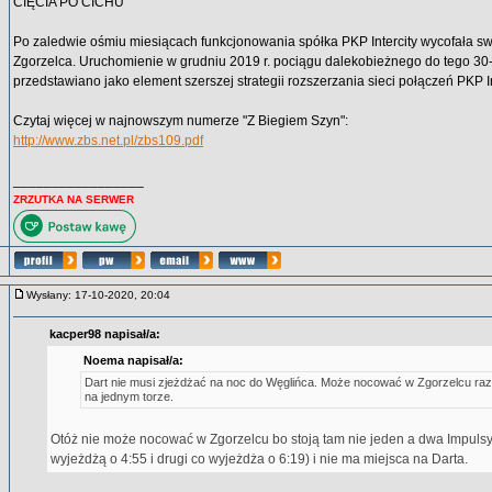
CIĘCIA PO CICHU
Po zaledwie ośmiu miesiącach funkcjonowania spółka PKP Intercity wycofała sw
Zgorzelca. Uruchomienie w grudniu 2019 r. pociągu dalekobieżnego do tego 30
przedstawiano jako element szerszej strategii rozszerzania sieci połączeń PKP In
Czytaj więcej w najnowszym numerze "Z Biegiem Szyn":
http://www.zbs.net.pl/zbs109.pdf
_________________
ZRZUTKA NA SERWER
Wysłany: 17-10-2020, 20:04
kacper98 napisał/a:
Noema napisał/a:
Dart nie musi zjeżdżać na noc do Węglińca. Może nocować w Zgorzelcu ra
na jednym torze.
Otóż nie może nocować w Zgorzelcu bo stoją tam nie jeden a dwa Impulsy
wyjeżdżą o 4:55 i drugi co wyjeżdża o 6:19) i nie ma miejsca na Darta.