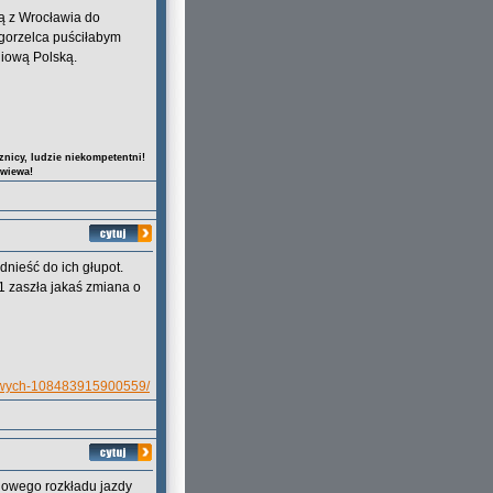
są z Wrocławia do
Zgorzelca puściłabym
niową Polską.
nicy, ludzie niekompetentni!
owiewa!
dnieść do ich głupot.
1 zaszła jakaś zmiana o
owych-108483915900559/
nowego rozkładu jazdy