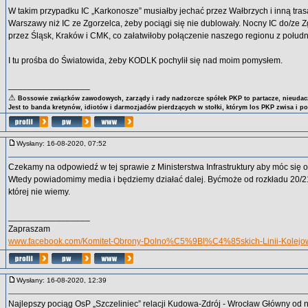
W takim przypadku IC „Karkonosze” musiałby jechać przez Wałbrzych i inną tra
Warszawy niż IC ze Zgorzelca, żeby pociągi się nie dublowały. Nocny IC do/ze 
przez Śląsk, Kraków i CMK, co załatwiłoby połączenie naszego regionu z połud
I tu prośba do Światowida, żeby KODLK pochylił się nad moim pomysłem.
_________________
⚠
Bossowie związków zawodowych, zarządy i rady nadzorcze spółek PKP to partacze, nieudacz
Jest to banda kretynów, idiotów i darmozjadów pierdzących w stołki, którym los PKP zwisa i p
Wysłany: 16-08-2020, 07:52
Czekamy na odpowiedź w tej sprawie z Ministerstwa Infrastruktury aby móc się o
Wtedy powiadomimy media i będziemy działać dalej. Byćmoże od rozkładu 20/2
której nie wiemy.
_________________
Zapraszam
www.facebook.com/Komitet-Obrony-Dolno%C5%9Bl%C4%85skich-Linii-Kolej
Wysłany: 16-08-2020, 12:39
Najlepszy pociąg OsP „Szczeliniec” relacji Kudowa-Zdrój - Wrocław Główny od 