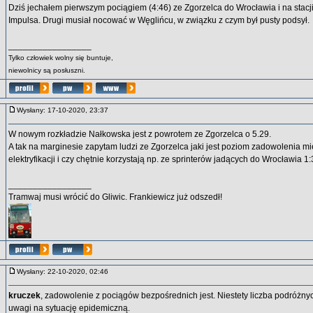
Dziś jechałem pierwszym pociągiem (4:46) ze Zgorzelca do Wrocławia i na stacj
Impulsa. Drugi musiał nocować w Węglińcu, w związku z czym był pusty podsył.
_________________
Tylko człowiek wolny się buntuje,
niewolnicy są posłuszni.
Wysłany: 17-10-2020, 23:37
W nowym rozkładzie Nałkowska jest z powrotem ze Zgorzelca o 5.29.
A tak na marginesie zapytam ludzi ze Zgorzelca jaki jest poziom zadowolenia 
elektryfikacji i czy chętnie korzystają np. ze sprinterów jadących do Wrocławia 1
_________________
Tramwaj musi wrócić do Gliwic. Frankiewicz już odszedł!
Wysłany: 22-10-2020, 02:46
kruczek
, zadowolenie z pociągów bezpośrednich jest. Niestety liczba podróżny
uwagi na sytuację epidemiczną.