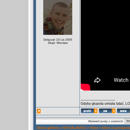
Dołączył: 23 Lis 2005
Skąd: Wrocław
_________________
Gdyby głupota umiała latać, L
Wyświetl posty z ostatnich:
Strona główna
»
AKTUALNOŚCI
»
Video
»
Idioci na przejazd