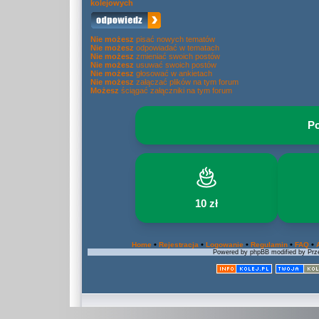
kolejowych
Nie możesz
pisać nowych tematów
Nie możesz
odpowiadać w tematach
Nie możesz
zmieniać swoich postów
Nie możesz
usuwać swoich postów
Nie możesz
głosować w ankietach
Nie możesz
załączać plików na tym forum
Możesz
ściągać załączniki na tym forum
Po
10 zł
•
•
•
•
•
Home
Rejestracja
Logowanie
Regulamin
FAQ
Powered by phpBB modified by Prze