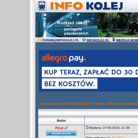
FORUM
@
INFOKOLEJ.PL
INFOKOLEJ.PL
WERSJA MOB
Strona główna
»
AKTUALNOŚCI
»
Video
»
Idioci na przejaz
Autor
Pirat
Wysłany: 27-06-2015, 21:39