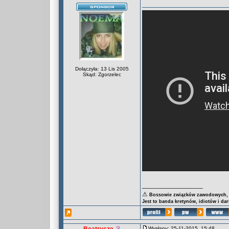
Dołączyła: 13 Lis 2005
Skąd: Zgorzelec
_________________
⚠
Bossowie związków zawodowych, za
Jest to banda kretynów, idiotów i da
Wysłany: 25-11-2015, 15:48