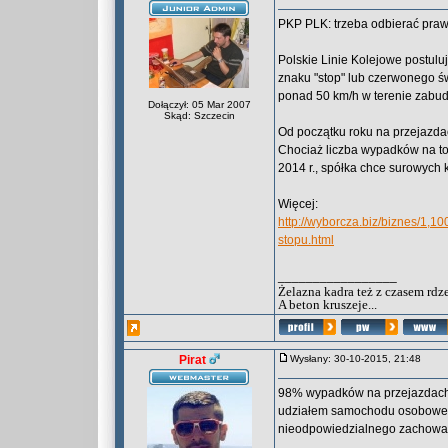
PKP PLK: trzeba odbierać praw
Polskie Linie Kolejowe postulu
znaku "stop" lub czerwonego św
ponad 50 km/h w terenie zab
Dołączył: 05 Mar 2007
Skąd: Szczecin
Od początku roku na przejazdac
Chociaż liczba wypadków na to
2014 r., spółka chce surowych k
Więcej:
http://wyborcza.biz/biznes/1,
stopu.html
_________________
Żelazna kadra też z czasem rdz
A beton kruszeje...
Pirat
Wysłany: 30-10-2015, 21:48
98% wypadków na przejazdach 
udziałem samochodu osobowego
nieodpowiedzialnego zachowa