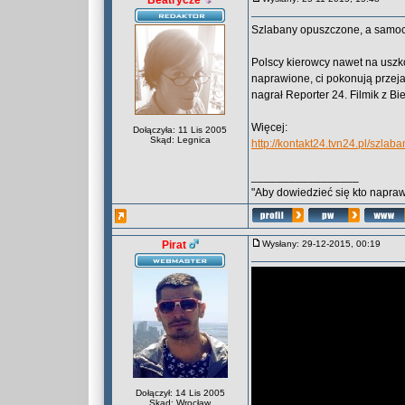
Beatrycze
Szlabany opuszczone, a samocho
Polscy kierowcy nawet na uszk
naprawione, ci pokonują prze
nagrał Reporter 24. Filmik z Bi
Więcej:
Dołączyła: 11 Lis 2005
Skąd: Legnica
http://kontakt24.tvn24.pl/szla
_________________
"Aby dowiedzieć się kto naprawd
Pirat
Wysłany: 29-12-2015, 00:19
Dołączył: 14 Lis 2005
Skąd: Wrocław