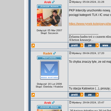
Arek
Wysłany: 05-04-2024, 21:26
PKP Intercity uruchomiło nową 
pociągi kategorii TLK i IC ora
https://www.rynek-kolejowy.pl/
Dołączył: 05 Mar 2007
_________________
Skąd: Szczecin
Żelazna kadra też z czasem rdz
A beton kruszeje...
Radek
Wysłany: 09-04-2024, 17:20
To chyba znaczy tyle, ze od maj
_________________
Dołączył: 16 Lut 2006
Skąd: Ostróda / Kraków
Tu stacja Katowice (...), pros
Arek
Wysłany: 29-04-2024, 15:47