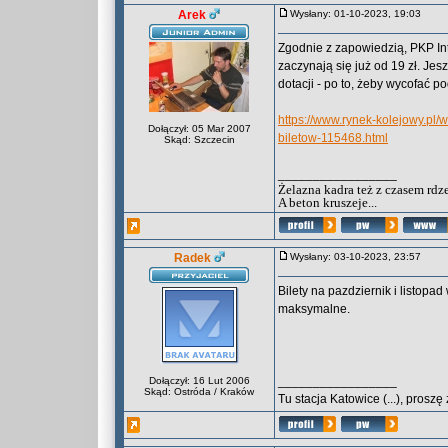
Arek
Wysłany: 01-10-2023, 19:03
Zgodnie z zapowiedzią, PKP Int
zaczynają się już od 19 zł. Je
dotacji - po to, żeby wycofać p
https://www.rynek-kolejowy.pl/
Dołączył: 05 Mar 2007
biletow-115468.html
Skąd: Szczecin
_________________
Żelazna kadra też z czasem rdz
A beton kruszeje...
Radek
Wysłany: 03-10-2023, 23:57
Bilety na pazdziernik i listopa
maksymalne.
_________________
Dołączył: 16 Lut 2006
Skąd: Ostróda / Kraków
Tu stacja Katowice (...), pros