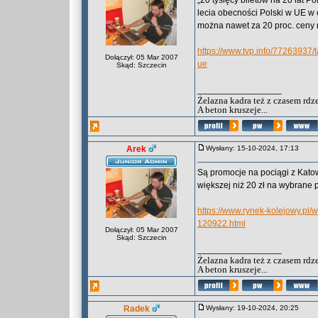
„20 tysięcy biletów na 20 lat P
lecia obecności Polski w UE w 
można nawet za 20 proc. ceny r
https://www.tvp.info/77263937/t
Dołączył: 05 Mar 2007
ue
Skąd: Szczecin
_________________
Żelazna kadra też z czasem rdz
A beton kruszeje...
Arek
Wysłany: 15-10-2024, 17:13
Są promocje na pociągi z Katow
większej niż 20 zł na wybrane 
https://www.rynek-kolejowy.pl
120922.html
Dołączył: 05 Mar 2007
Skąd: Szczecin
_________________
Żelazna kadra też z czasem rdz
A beton kruszeje...
Radek
Wysłany: 19-10-2024, 20:25