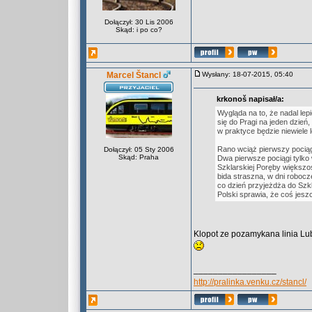
Dołączył: 30 Lis 2006
Skąd: i po co?
Marcel Štancl
Wysłany: 18-07-2015, 05:40
krkonoš napisał/a:
Wygląda na to, że nadal lep
się do Pragi na jeden dzień
w praktyce będzie niewiele
Rano wciąż pierwszy pociąg
Dołączył: 05 Sty 2006
Skąd: Praha
Dwa pierwsze pociągi tylko 
Szklarskiej Poręby większ
bida straszna, w dni robocze
co dzień przyjeżdża do Szkl
Polski sprawia, że coś jeszc
Klopot ze pozamykana linia Lub
_________________
http://pralinka.venku.cz/stancl/