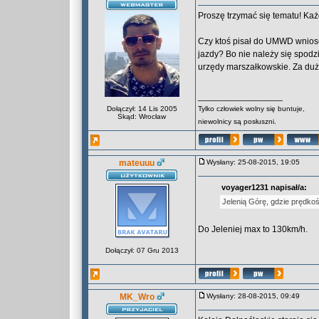
Proszę trzymać się tematu! Każ
Czy ktoś pisał do UMWD wniose
jazdy? Bo nie należy się spodzi
urzędy marszałkowskie. Za duż
_________________
Dołączył: 14 Lis 2005
Tylko człowiek wolny się buntuje,
Skąd: Wrocław
niewolnicy są posłuszni.
mateuuu
Wysłany: 25-08-2015, 19:05
voyager1231 napisał/a:
Jelenią Górę, gdzie prędk
Do Jeleniej max to 130km/h.
Dołączył: 07 Gru 2013
MK_Wro
Wysłany: 28-08-2015, 09:49