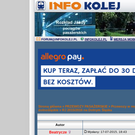
FORUM
@
INFOKOLEJ.PL
INFOKOLEJ.PL
WERSJA MOB
Strona główna
»
PRZEWOZY PASAŻERSKIE
»
Przewozy w re
dolnośląskie
»
RJ 2015/2016 na Dolnym Śląsku
Autor
Beatrycze
Wysłany: 17-07-2015, 18:43