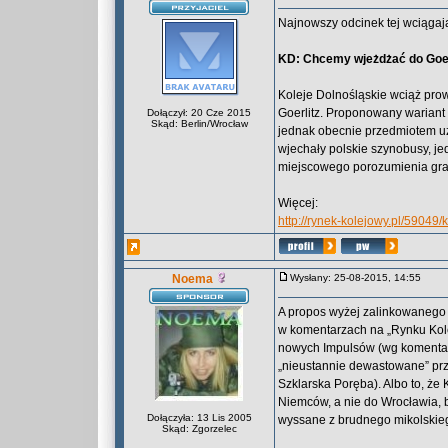
Najnowszy odcinek tej wciągają
KD: Chcemy wjeżdżać do Goer
Koleje Dolnośląskie wciąż pro
Goerlitz. Proponowany wariant
Dołączył: 20 Cze 2015
Skąd: Berlin/Wrocław
jednak obecnie przedmiotem uz
wjechały polskie szynobusy, j
miejscowego porozumienia gra
Więcej:
http://rynek-kolejowy.pl/590
Noema
Wysłany: 25-08-2015, 14:55
A propos wyżej zalinkowanego a
w komentarzach na „Rynku Kolej
nowych Impulsów (wg komentato
„nieustannie dewastowane” prze
Szklarska Poręba). Albo to, że 
Niemców, a nie do Wrocławia, 
Dołączyła: 13 Lis 2005
wyssane z brudnego mikolskieg
Skąd: Zgorzelec