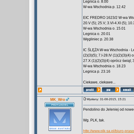
Legnica o. 8.00
W-wa Wschodnia p. 12.42
EIC FREDRO 1623/2 W-wa Wschodn
20.V (5); 25.V; 3.VI-4.XI (5); 10.
W-wa Wschodnia o. 15.01
Legnica o. 20.01
Węgliniec p. 20.38
IC ŚLĘŻA W-wa Wschodnia - Legni
(2)(3)(5); 7.I-28.IV (1)(2)(3)(4) 
27.X (1)(2)(3)(4) oprócz świąt; 30
W-wa Wschodnia o. 18.23
Legnica p. 23.16
Ciekawe, ciekawe...
MK_Wro
Wysłany: 31-08-2015, 15:21
Pendolino do Jeleniej od now
Wg. PLK, tak.
http://www.plk-sa.pl/biuro-pr