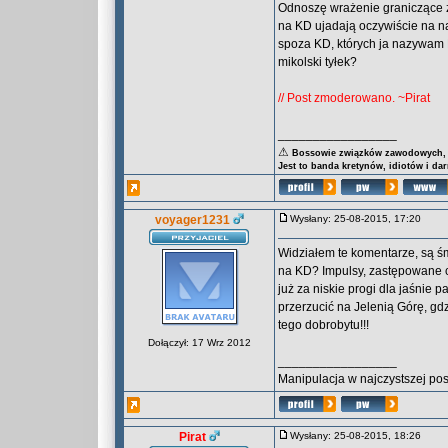
Odnoszę wrażenie graniczące z
na KD ujadają oczywiście na na
spoza KD, których ja nazywam 
mikolski tyłek?
// Post zmoderowano. ~Pirat
_________________
⚠
Bossowie związków zawodowych, za
Jest to banda kretynów, idiotów i da
voyager1231
Wysłany: 25-08-2015, 17:20
Widziałem te komentarze, są ś
na KD? Impulsy, zastępowane
już za niskie progi dla jaśnie
przerzucić na Jelenią Górę, g
tego dobrobytu!!!
Dołączył: 17 Wrz 2012
_________________
Manipulacja w najczystszej po
Pirat
Wysłany: 25-08-2015, 18:26