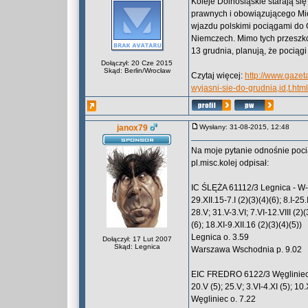
Koleje Dolnośląskie starają si
prawnych i obowiązującego M
wjazdu polskimi pociągami do G
Niemczech. Mimo tych przeszkó
13 grudnia, planują, że pociągi
Dołączył: 20 Cze 2015
Skąd: Berlin/Wrocław
Czytaj więcej:
http://www.gazet
wyjasni-sie-do-grudnia,id,t.html
janox79
Wysłany: 31-08-2015, 12:48
Na moje pytanie odnośnie poci
pl.misc.kolej odpisał:
IC ŚLĘŻA 61112/3 Legnica - W-w
29.XII.15-7.I (2)(3)(4)(6); 8.I-25.
28.V; 31.V-3.VI; 7.VI-12.VIII (2)(
(6); 18.XI-9.XII.16 (2)(3)(4)(5))
Legnica o. 3.59
Dołączył: 17 Lut 2007
Skąd: Legnica
Warszawa Wschodnia p. 9.02
EIC FREDRO 6122/3 Węgliniec - 
20.V (5); 25.V; 3.VI-4.XI (5); 10.
Węgliniec o. 7.22