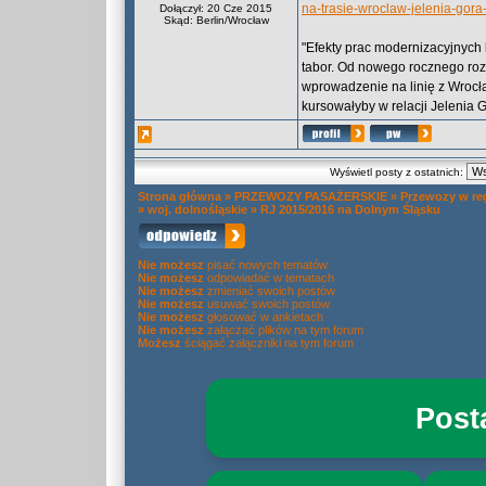
na-trasie-wroclaw-jelenia-gora
Dołączył: 20 Cze 2015
Skąd: Berlin/Wrocław
"Efekty prac modernizacyjnych
tabor. Od nowego rocznego rozkł
wprowadzenie na linię z Wrocła
kursowałyby w relacji Jelenia
Wyświetl posty z ostatnich:
Strona główna
»
PRZEWOZY PASAŻERSKIE
»
Przewozy w re
»
woj. dolnośląskie
»
RJ 2015/2016 na Dolnym Śląsku
Nie możesz
pisać nowych tematów
Nie możesz
odpowiadać w tematach
Nie możesz
zmieniać swoich postów
Nie możesz
usuwać swoich postów
Nie możesz
głosować w ankietach
Nie możesz
załączać plików na tym forum
Możesz
ściągać załączniki na tym forum
Post