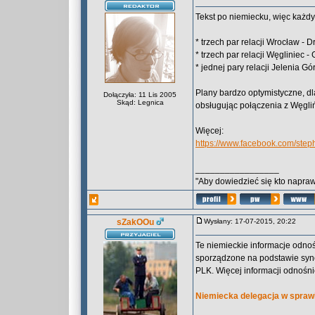
Tekst po niemiecku, więc każd
* trzech par relacji Wrocław - 
* trzech par relacji Węgliniec - G
* jednej pary relacji Jelenia Gór
Plany bardzo optymistyczne, dl
Dołączyła: 11 Lis 2005
Skąd: Legnica
obsługując połączenia z Węgliń
Więcej:
https://www.facebook.com/st
_________________
"Aby dowiedzieć się kto naprawd
sZakOOu
Wysłany: 17-07-2015, 20:22
Te niemieckie informacje odnoś
sporządzone na podstawie sync
PLK. Więcej informacji odnośnie
Niemiecka delegacja w spraw