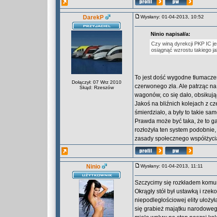
DarekP
Wysłany: 01-04-2013, 10:52
Ninio napisał/a:
Czy winą dyrekcji PKP IC je
osiągnąć wzrostu takiego ja
To jest dość wygodne tłumaczen
Dołączył: 07 Wrz 2010
czerwonego zła. Ale patrząc na
Skąd: Rzeszów
wagonów, co się dało, obsikują
Jakoś na bliźnich kolejach z 
śmierdziało, a były to takie s
Prawda może być taka, że to ga
rozłożyła ten system podobnie,
zasady społecznego współżyci
Ninio
Wysłany: 01-04-2013, 11:11
Szczycimy się rozkładem komun
Okrągły stół był ustawką i rze
niepodległościowej elity ułożył
się grabież majątku narodoweg