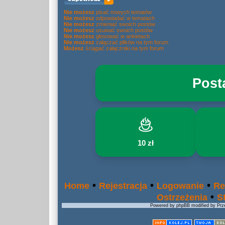
Nie możesz
pisać nowych tematów
Nie możesz
odpowiadać w tematach
Nie możesz
zmieniać swoich postów
Nie możesz
usuwać swoich postów
Nie możesz
głosować w ankietach
Nie możesz
załączać plików na tym forum
Możesz
ściągać załączniki na tym forum
Post
10 zł
•
•
•
Home
Rejestracja
Logowanie
Re
•
Ostrzeżenia
S
Powered by phpBB modified by Prze