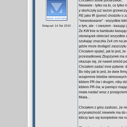
Chciałem sobie ponarzekać.
Niewiele - tylko na to, co tylko
y skończyły już sezon grzewczy 
RE jako IR (ponoć chodziło o 
"niewodowane" - wszystkie kibl
o tym, ale - i owszem - kasując 
Dołączył: 14 Sie 2010
Że KW tnie w bambuko kasując 
obowiązek oblecieć wszystkie 
szukając znaczka 2x4 cm na jedy
gdzie może dostąpić zaszczyt
Chciałem spytać, jak to jest, że
przesiadkowej Zbąszynek ma oc
okazuje się, że nawet smród po
Chciałem zadać inne pytanie: 
Bo niby jak to jest, że dwie f
wzajemnie biletów okresowych,
kiblem PR-ów i drugim, niby dz
kiblem PR-ów, w pamięci mają
miała nastać wraz z przejęcie
Miała...
Chciałem z góry zastrzec, że n
przynależność niewiele ma do r
którzy tam się kompletnie nie na