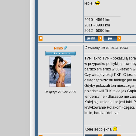
lepiej.
_________________
2010 - 4564 km
2011 - 8993 km
2012 - 5090 km
Ninio
Wysłany: 29-03-2013, 19:43
TVN jak to TVN - pokazują spraw
w przypadku polityki, spraw oby
bardzo śmierdzi w 30-letnich 
Czy winą dyrekcji PKP IC jest 
osiągnąć wzrostu takiego jak n
Gdyby pokazali ten nieszczęsny
przedstawili TLK takie jak Gop
Dołączył: 20 Cze 2009
tendencyjne - dlaczego nie zaj
Kolej się zmienia i to jest fakt
krytykowanie Polakom (części,
im to, bardzo 'dobrze'.
_________________
Kolej jest piękna