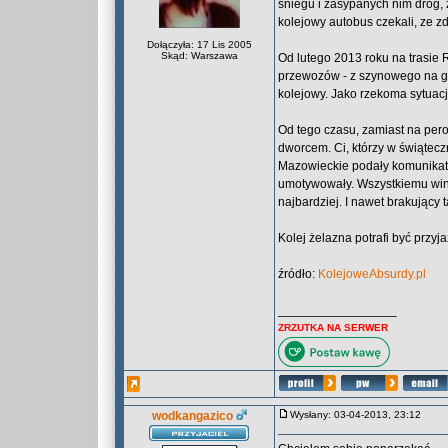
śniegu i zasypanych nim dróg, z
kolejowy autobus czekali, ze zd
Dołączyła: 17 Lis 2005
Skąd: Warszawa
Od lutego 2013 roku na trasie
przewozów - z szynowego na gum
kolejowy. Jako rzekoma sytuac
Od tego czasu, zamiast na pero
dworcem. Ci, którzy w świąteczn
Mazowieckie podały komunikat, 
umotywowały. Wszystkiemu winny
najbardziej. I nawet brakujący 
Kolej żelazna potrafi być przyj
źródło:
KolejoweAbsurdy.pl
_________________
ZRZUTKA NA SERWER
wodkangazico
Wysłany: 03-04-2013, 23:12