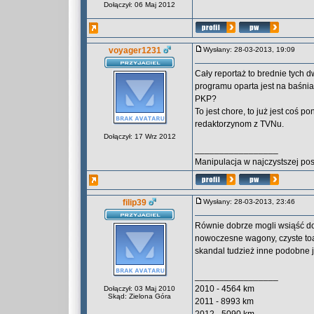
Dołączył: 06 Maj 2012
voyager1231
Wysłany: 28-03-2013, 19:09
Cały reportaż to brednie tych 
programu oparta jest na baśnia
PKP?
To jest chore, to już jest coś p
redaktorzynom z TVNu.
Dołączył: 17 Wrz 2012
_________________
Manipulacja w najczystszej po
filip39
Wysłany: 28-03-2013, 23:46
Równie dobrze mogli wsiąść do 
nowoczesne wagony, czyste toale
skandal tudzież inne podobne j
_________________
2010 - 4564 km
Dołączył: 03 Maj 2010
Skąd: Zielona Góra
2011 - 8993 km