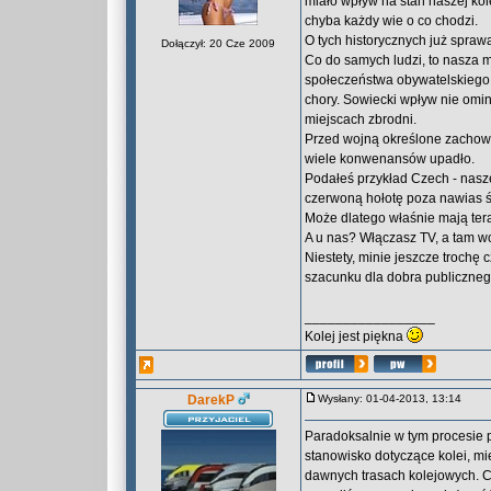
miało wpływ na stan naszej kol
chyba każdy wie o co chodzi.
O tych historycznych już spra
Dołączył: 20 Cze 2009
Co do samych ludzi, to nasza 
społeczeństwa obywatelskiego. 
chory. Sowiecki wpływ nie ominą
miejscach zbrodni.
Przed wojną określone zachowa
wiele konwenansów upadło.
Podałeś przykład Czech - nas
czerwoną hołotę poza nawias św
Może dlatego właśnie mają tera
A u nas? Włączasz TV, a tam wci
Niestety, minie jeszcze trochę
szacunku dla dobra publicznego
_________________
Kolej jest piękna
DarekP
Wysłany: 01-04-2013, 13:14
Paradoksalnie w tym procesie 
stanowisko dotyczące kolei, mi
dawnych trasach kolejowych. Ch