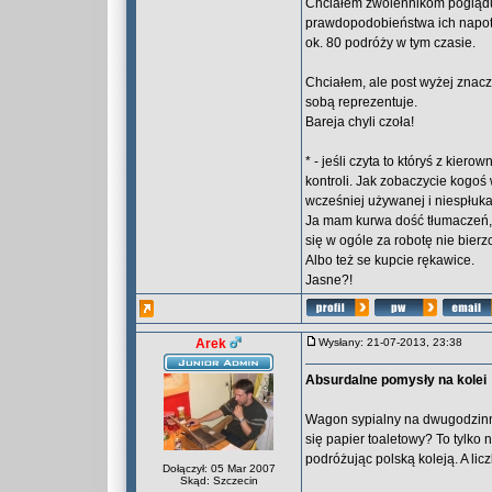
Chciałem zwolennikom poglądu
prawdopodobieństwa ich napotk
ok. 80 podróży w tym czasie.
Chciałem, ale post wyżej znacz
sobą reprezentuje.
Bareja chyli czoła!
* - jeśli czyta to któryś z kie
kontroli. Jak zobaczycie kogoś
wcześniej używanej i niespłuka
Ja mam kurwa dość tłumaczeń, ż
się w ogóle za robotę nie bierzc
Albo też se kupcie rękawice.
Jasne?!
Arek
Wysłany: 21-07-2013, 23:38
Absurdalne pomysły na kolei
Wagon sypialny na dwugodzinnej
się papier toaletowy? To tylko
podróżując polską koleją. A lic
Dołączył: 05 Mar 2007
Skąd: Szczecin