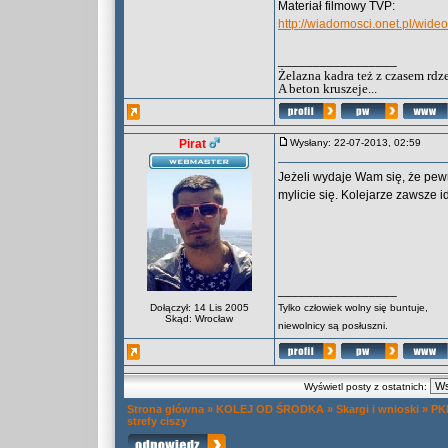
Materiał filmowy TVP:
http://wiadomosci.onet.pl/wide
_________________
Żelazna kadra też z czasem rdz
A beton kruszeje...
Pirat
Wysłany: 22-07-2013, 02:59
Jeżeli wydaje Wam się, że pewn
mylicie się. Kolejarze zawsze id
_________________
Dołączył: 14 Lis 2005
Tylko człowiek wolny się buntuje,
Skąd: Wrocław
niewolnicy są posłuszni.
Wyświetl posty z ostatnich:
Strona główna
»
KOLEJ OD ŚRODKA
»
Skargi i wnioski
»
PKP
strefy ciszy