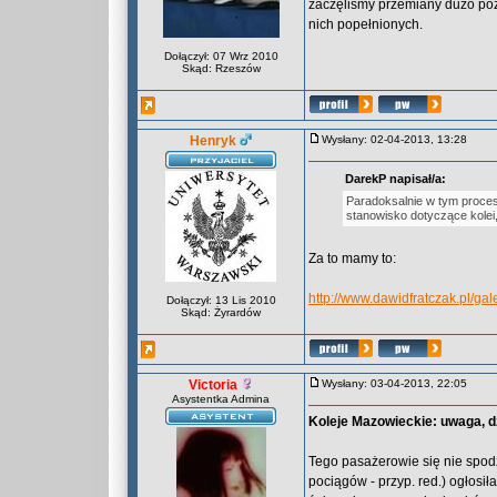
zaczęliśmy przemiany dużo póź
nich popełnionych.
Dołączył: 07 Wrz 2010
Skąd: Rzeszów
Henryk
Wysłany: 02-04-2013, 13:28
DarekP napisał/a:
Paradoksalnie w tym proces
stanowisko dotyczące kolei
Za to mamy to:
http://www.dawidfratczak.pl/gal
Dołączył: 13 Lis 2010
Skąd: Żyrardów
Victoria
Wysłany: 03-04-2013, 22:05
Asystentka Admina
Koleje Mazowieckie: uwaga, d
Tego pasażerowie się nie spod
pociągów - przyp. red.) ogłos