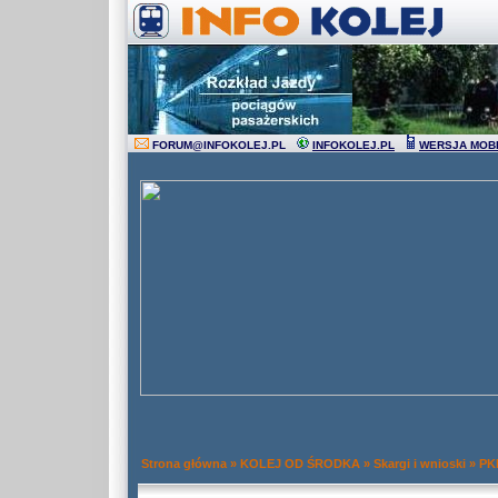
FORUM
@
INFOKOLEJ.PL
INFOKOLEJ.PL
WERSJA MOB
Strona główna
»
KOLEJ OD ŚRODKA
»
Skargi i wnioski
»
PKP