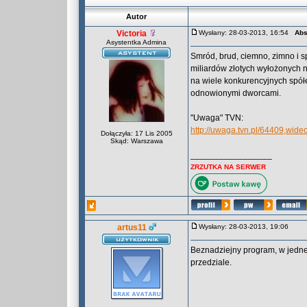
Autor
Victoria
Wysłany: 28-03-2013, 16:54
Abs
Asystentka Admina
Smród, brud, ciemno, zimno i s
miliardów złotych wyłożonych n
na wiele konkurencyjnych spół
odnowionymi dworcami.
"Uwaga" TVN:
http://uwaga.tvn.pl/64409,wide
Dołączyła: 17 Lis 2005
Skąd: Warszawa
_________________
ZRZUTKA NA SERWER
artus11
Wysłany: 28-03-2013, 19:06
Beznadziejny program, w jednej 
przedziale.