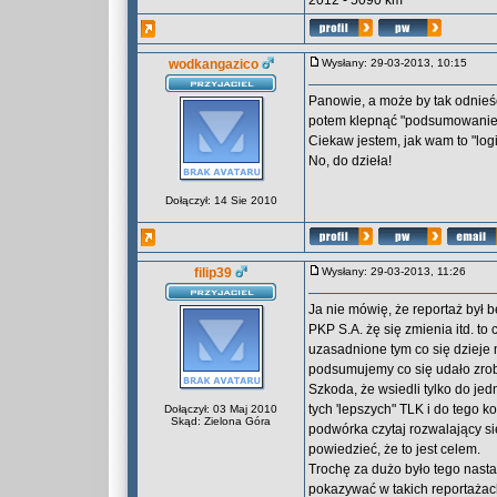
2012 - 5090 km
wodkangazico
Wysłany: 29-03-2013, 10:15
Panowie, a może by tak odnieść
potem klepnąć "podsumowanie
Ciekaw jestem, jak wam to "logi
No, do dzieła!
Dołączył: 14 Sie 2010
filip39
Wysłany: 29-03-2013, 11:26
Ja nie mówię, że reportaż był 
PKP S.A. żę się zmienia itd. to
uzasadnione tym co się dzieje 
podsumujemy co się udało zrob
Szkoda, że wsiedli tylko do jed
tych 'lepszych" TLK i do tego 
Dołączył: 03 Maj 2010
Skąd: Zielona Góra
podwórka czytaj rozwalający s
powiedzieć, że to jest celem.
Trochę za dużo było tego nasta
pokazywać w takich reportażach