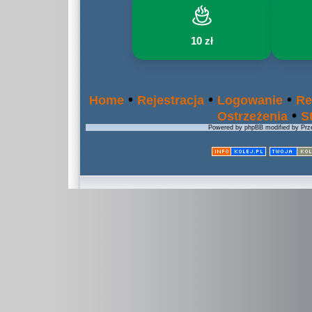
10 zł
•
•
•
Home
Rejestracja
Logowanie
Re
•
Ostrzeżenia
S
Powered by phpBB modified by Prze