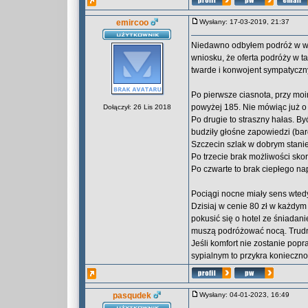
emircoo
Wysłany: 17-03-2019, 21:37
Niedawno odbyłem podróż w wag
wniosku, że oferta podróży w 
twarde i konwojent sympatyczny,
Po pierwsze ciasnota, przy moi
powyżej 185. Nie mówiąc już o o
Dołączył: 26 Lis 2018
Po drugie to straszny hałas. By
budziły głośne zapowiedzi (bar
Szczecin szlak w dobrym stanie
Po trzecie brak możliwości sko
Po czwarte to brak ciepłego nap
Pociągi nocne miały sens wtedy
Dzisiaj w cenie 80 zł w każdy
pokusić się o hotel ze śniadanie
muszą podróżować nocą. Trudno 
Jeśli komfort nie zostanie pop
sypialnym to przykra konieczno
pasqudek
Wysłany: 04-01-2023, 16:49