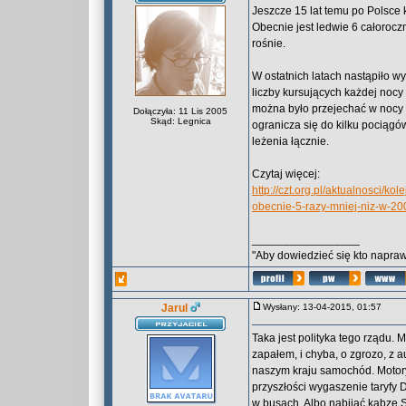
Jeszcze 15 lat temu po Polsce
Obecnie jest ledwie 6 całorocz
rośnie.
W ostatnich latach nastąpiło w
liczby kursujących każdej nocy
można było przejechać w nocy 
Dołączyła: 11 Lis 2005
Skąd: Legnica
ogranicza się do kilku pociągów
leżenia łącznie.
Czytaj więcej:
http://czt.org.pl/aktualnosci/k
obecnie-5-razy-mniej-niz-w-20
_________________
"Aby dowiedzieć się kto naprawd
Jarul
Wysłany: 13-04-2015, 01:57
Taka jest polityka tego rządu.
zapałem, i chyba, o zgrozo, z
naszym kraju samochód. Motoryz
przyszłości wygaszenie taryfy D
w busach. Albo nabijać kabzę 