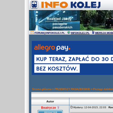
FORUM
@
INFOKOLEJ.PL
INFOKOLEJ.PL
WERSJA MOB
Strona główna
»
PRZEWOZY PASAŻERSKIE
»
Pociągi daleko
Autor
Beatrycze
Wysłany: 12-04-2015, 22:03
Rze