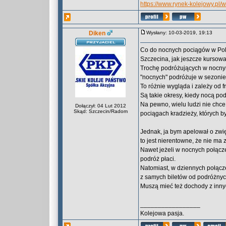
https://www.rynek-kolejowy.pl
Diken
Wysłany: 10-03-2019, 19:13
Co do nocnych pociągów w Pols
Szczecina, jak jeszcze kursow
Trochę podróżujących w nocny
"nocnych" podróżuje w sezonie
To różnie wygląda i zależy od f
Są takie okresy, kiedy nocą pod
Na pewno, wielu ludzi nie chce
Dołączył: 04 Lut 2012
Skąd: Szczecin/Radom
pociągach kradzieży, których 
Jednak, ja bym apelował o zwi
to jest nierentowne, że nie ma
Nawet jeżeli w nocnych połącze
podróż płaci.
Natomiast, w dziennych połącz
z samych biletów od podróżnych
Muszą mieć też dochody z inny
_________________
Kolejowa pasja.