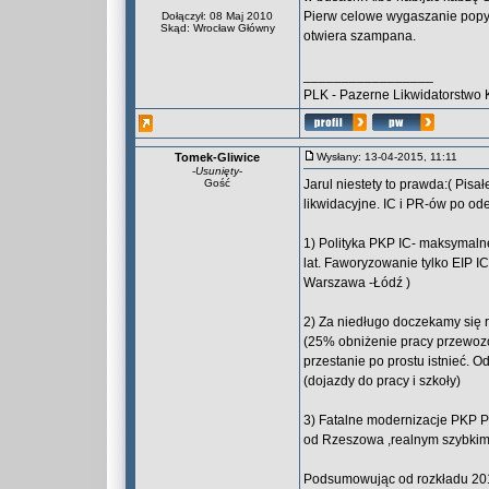
Pierw celowe wygaszanie popytu
Dołączył: 08 Maj 2010
Skąd: Wrocław Główny
otwiera szampana.
_________________
PLK - Pazerne Likwidatorstwo 
Tomek-Gliwice
Wysłany: 13-04-2015, 11:11
-
Usunięty
-
Gość
Jarul niestety to prawda:( Pisa
likwidacyjne. IC i PR-ów po o
1) Polityka PKP IC- maksymaln
lat. Faworyzowanie tylko EIP IC.
Warszawa -Łódź )
2) Za niedługo doczekamy się r
(25% obniżenie pracy przewoz
przestanie po prostu istnieć. 
(dojazdy do pracy i szkoły)
3) Fatalne modernizacje PKP PL
od Rzeszowa ,realnym szybkim
Podsumowując od rozkładu 2015