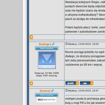
likwidacja kolejnych Regio, ca
pustych dworców będą odjeżdżać
auta nie będzie szans się dosta
a utrzyma insfrastrukturę? Skoro
płacił za dostęp do infrastruktu
Potem będzie płacz: korki, za
paliwowe i autostradowe zarobi.
Rodriges
Wysłany: 13-04-2015, 18:03
Nocne pociągi jeździły na ogół 
dlatego, że drużyny pociągowe
tym żeby pierwszeństwo zatrud
codziennie po 80 km i więcej.
Dołączył: 24 Wrz 2008
Skąd: PKP Intercity
Desiro2
Wysłany: 13-04-2015, 19:47
rodriges pusta to jest twoja gł
kulą u nogi PICu bo jak wiadom