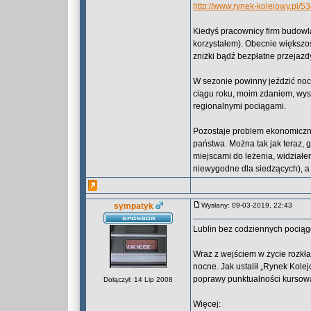
http://www.rynek-kolejowy.pl
Kiedyś pracownicy firm budowl
korzystałem). Obecnie większ
zniżki bądź bezpłatne przejazd
W sezonie powinny jeździć noc
ciągu roku, moim zdaniem, wys
regionalnymi pociągami.
Pozostaje problem ekonomiczny
państwa. Można tak jak teraz,
miejscami do leżenia, widział
niewygodne dla siedzących), 
sympatyk
Wysłany: 09-03-2019, 22:43
Lublin bez codziennych pocią
Wraz z wejściem w życie rozkł
nocne. Jak ustalił „Rynek Kol
poprawy punktualności kursow
Dołączył: 14 Lip 2008
Więcej: