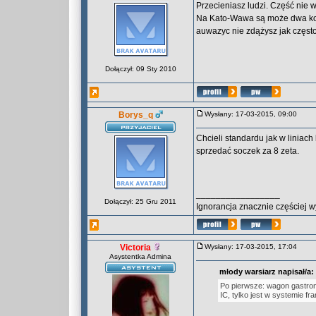
Przecieniasz ludzi. Część nie w
Na Kato-Wawa są może dwa komu
auwazyc nie zdążysz jak często
Dołączył: 09 Sty 2010
Borys_q
Wysłany: 17-03-2015, 09:00
Chcieli standardu jak w liniach
sprzedać soczek za 8 zeta.
_________________
Dołączył: 25 Gru 2011
Ignorancja znacznie częściej w
Victoria
Wysłany: 17-03-2015, 17:04
Asystentka Admina
młody warsiarz napisał/a:
Po pierwsze: wagon gastron
IC, tylko jest w systemie 