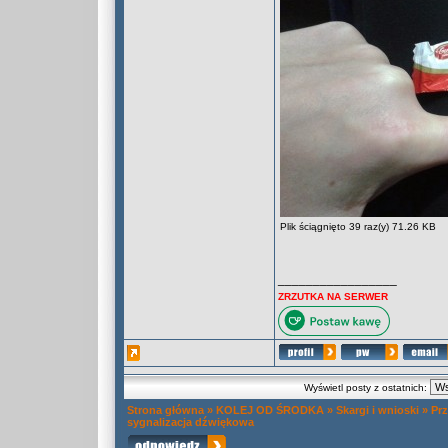
Plik ściągnięto 39 raz(y) 71.26 KB
_________________
ZRZUTKA NA SERWER
Wyświetl posty z ostatnich:
Strona główna
»
KOLEJ OD ŚRODKA
»
Skargi i wnioski
»
Prz
sygnalizacja dźwiękowa