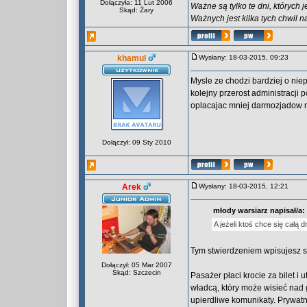
Dołączyła: 11 Lut 2006
Ważne są tylko te dni, których 
Skąd: Żary
Ważnych jest kilka tych chwil n
khamul
Wysłany: 18-03-2015, 09:23
Mysle ze chodzi bardziej o nie
kolejny przerost administracji
oplacajac mniej darmozjadow n
Dołączył: 09 Sty 2010
Arek
Wysłany: 18-03-2015, 12:21
młody warsiarz napisał/a:
A jeżeli ktoś chce się całą
Tym stwierdzeniem wpisujesz si
Dołączył: 05 Mar 2007
Skąd: Szczecin
Pasażer płaci krocie za bilet i 
władcą, który może wisieć nad 
upierdliwe komunikaty. Prywatn