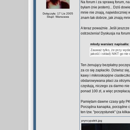
Na forum i za sprawą forum, na 
byłam (nie jestem)... Dziś dowi
mnie nie znają, najwidoczniej 
Dołączyła: 17 Lis 2005
Skąd: Warszawa
znam tak dobrze, jak znają mnie
A teraz poważnie. Jeśli jeszcz
ostrzeżenia! Dyskusja na forum
młody warsiarz napisał/a:
Zauważ tylko, że przy wyda
jakość i skład) NIKT go nie 
Ten żenujący bezpłatny poczęst
za co się zapłaciło. Dziwisz s
kawy i mikroskopijne ciasteczk
obdarowywana płaci za otrzyma
częstują, niczego za darmo nie 
ponad 100 zł, a więc przepłaca
Pamiętam dawne czasy gdy PKP I
Porządna kanapka, porządne cia
ten tzw. "poczęstunek" (za kilk
pryncypałek.jpg