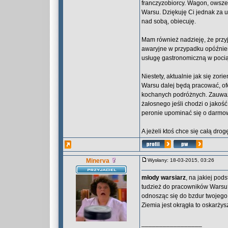
franczyzobiorcy. Wagon, owsze
Warsu. Dziękuję Ci jednak za 
nad sobą, obiecuję.
Mam również nadzieję, że przyj
awaryjne w przypadku opóźnień
usługę gastronomiczną w poci
Niestety, aktualnie jak się zori
Warsu dalej będą pracować, of
kochanych podróżnych. Zauważ
żałosnego jeśli chodzi o jakość 
peronie upominać się o darmo
A jeżeli ktoś chce się całą dr
Minerva
Wysłany: 18-03-2015, 03:26
młody warsiarz
, na jakiej pod
tudzież do pracowników Warsu?
odnosząc się do bzdur twojego 
Ziemia jest okrągła to oskarży
_________________