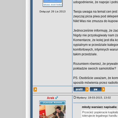
udogodnienie, że napoje i pot
Twoja uwaga na temat cen jest
Dołączył: 26 Lis 2013
zwyczaj picia piwa pod sklepe
Nikt Was nie zmusza do kupowa
Jednocześnie informuję, że ż
Nigdy nie przysługiwały nam ża
Komentarze, że kolej jest dla 
sypialnym w przedziale katego
komfortowych, intymnych warun
takim przedziale.
Rozumiem również, że prywatni 
pokładzie swoich samolotów?
PS. Osobiście uważam, że komun
sposób mówienia przez radiofo
Arek
Wysłany: 18-03-2015, 13:02
młody warsiarz napisał/a:
Przecież popieracie kapital
tolerujecie legalnego handl