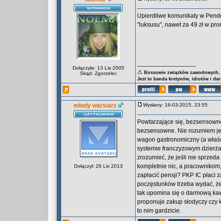
Upierdliwe komunikaty w Pendol
"luksusu", nawet za 49 zł w pro
_________________
Dołączyła: 13 Lis 2005
⚠
Bossowie związków zawodowych, za
Skąd: Zgorzelec
Jest to banda kretynów, idiotów i da
młody warsiarz
Wysłany: 16-03-2015, 23:55
Powtarzające się, bezsensowne
bezsensowne. Nie rozumiem jed
wagon gastronomiczny (a właści
systemie franczyzowym dzierża
zrozumieć, że jeśli nie sprzeda
kompletnie nic, a pracownikom
Dołączył: 26 Lis 2013
zapłacić pensji? PKP IC płaci 
poczęstunków trzeba wydać, że
tak upomina się o darmową kaw
proponuje zakup słodyczy czy 
to nim gardzicie.