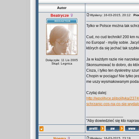
Autor
Beatrycze
Wysłany: 16-03-2015, 20:12
Pio
Tylko w Polsce można tak schrza
Cud, no cud techniki! 200 km na
no Europa! - myślę sobie. Jacy
których da się jechać tak szyb
Ja w każdym razie nie narzeka
Dołączyła: 11 Lis 2005
Skąd: Legnica
Skonsumować to dobro, do które
Cisza, i tylko ten dyskretny sz
Chopin w pociągu! Nie tylko je
me uszy wysmakowanym podanie
Czytaj dalej:
http://wpolityce.pl/polityka/2
schrzanic-cos-na-co-sie-wydalo
_________________
"Aby dowiedzieć się kto naprawd
Noema
Wysłany: 16-03-2015, 23:19