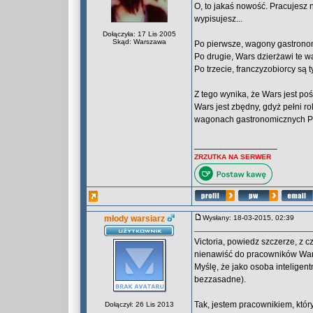
O, to jakaś nowość. Pracujesz 
wypisujesz...
Dołączyła: 17 Lis 2005
Skąd: Warszawa
Po pierwsze, wagony gastronom
Po drugie, Wars dzierżawi te w
Po trzecie, franczyzobiorcy s
Z tego wynika, że Wars jest po
Wars jest zbędny, gdyż pełni ro
wagonach gastronomicznych PKP
_________________
ZRZUTKA NA SERWER
młody warsiarz
Wysłany: 18-03-2015, 02:39
Victoria, powiedz szczerze, z
nienawiść do pracowników Wars
Myślę, że jako osoba inteligen
bezzasadne).
Tak, jestem pracownikiem, któr
Dołączył: 26 Lis 2013