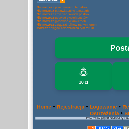
Nie możesz
pisać nowych tematów
Nie możesz
odpowiadać w tematach
Nie możesz
zmieniać swoich postów
Nie możesz
usuwać swoich postów
Nie możesz
głosować w ankietach
Nie możesz
załączać plików na tym forum
Możesz
ściągać załączniki na tym forum
Post
10 zł
•
•
•
Home
Rejestracja
Logowanie
Re
•
Ostrzeżenia
S
Powered by phpBB modified by Prze