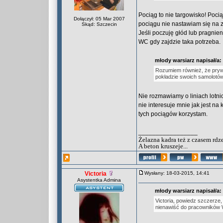
Pociąg to nie targowisko! Poci
Dołączył: 05 Mar 2007
pociągu nie nastawiam się na 
Skąd: Szczecin
Jeśli poczuję głód lub pragnien
WC gdy zajdzie taka potrzeba.
młody warsiarz napisał/a:
Rozumiem również, że prywat
pokładzie swoich samolotó
Nie rozmawiamy o liniach lotni
nie interesuje mnie jak jest na
tych pociągów korzystam.
_________________
Żelazna kadra też z czasem rdz
A beton kruszeje...
Victoria
Wysłany: 18-03-2015, 14:41
Asystentka Admina
młody warsiarz napisał/a:
Victoria, powiedz szczerze
nienawiść do pracowników