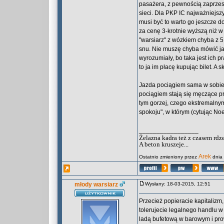
pasażera, z pewnością zaprzes
sieci. Dla PKP IC najważniejszy
musi być to warto go jeszcze d
za cenę 3-krotnie wyższą niż 
"warsiarz" z wózkiem chyba z 
snu. Nie muszę chyba mówić jak
wyrozumiały, bo taka jest ich p
to ja im płacę kupując bilet. A 
Jazda pociągiem sama w sobie 
pociągiem stają się męczące prz
tym gorzej, czego ekstremalnym
spokoju", w którym (cytując N
_________________
Żelazna kadra też z czasem rdz
A beton kruszeje...
Arek
Ostatnio zmieniony przez
dnia 
młody warsiarz
Wysłany: 18-03-2015, 12:51
Przecież popieracie kapitalizm
tolerujecie legalnego handlu w
ladą bufetową w barowym i prow