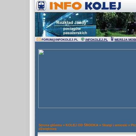
FORUM
@
INFOKOLEJ.PL
INFOKOLEJ.PL
WERSJA MOB
Strona główna
»
KOLEJ OD ŚRODKA
»
Skargi i wnioski
»
Prz
dźwiękowa