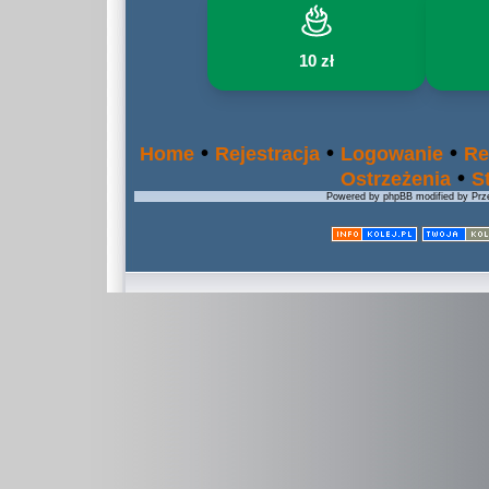
10 zł
•
•
•
Home
Rejestracja
Logowanie
Re
•
Ostrzeżenia
S
Powered by phpBB modified by Prze