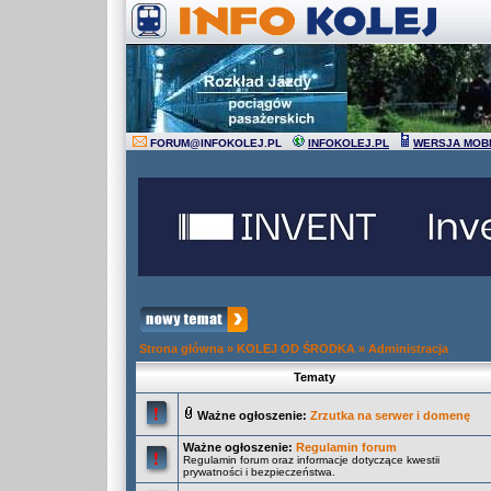
FORUM
@
INFOKOLEJ.PL
INFOKOLEJ.PL
WERSJA MOB
Strona główna
»
KOLEJ OD ŚRODKA
»
Administracja
Tematy
Ważne ogłoszenie:
Zrzutka na serwer i domenę
Ważne ogłoszenie:
Regulamin forum
Regulamin forum oraz informacje dotyczące kwestii
prywatności i bezpieczeństwa.