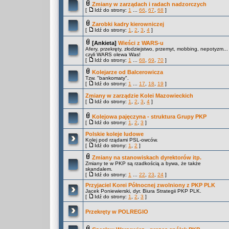
Zmiany w zarządach i radach nadzorczych
[
Idź do strony:
1
...
66
,
67
,
68
]
Zarobki kadry kierowniczej
[
Idź do strony:
1
,
2
,
3
,
4
]
[Ankieta]
Wieści z WARS-u
Afery, przekręty, złodziejstwo, przemyt, mobbing, nepotyzm...
czyli WARS olewa Was!
[
Idź do strony:
1
...
68
,
69
,
70
]
Kolejarze od Balcerowicza
Tzw. "bankomaty".
[
Idź do strony:
1
...
17
,
18
,
19
]
Zmiany w zarządzie Kolei Mazowieckich
[
Idź do strony:
1
,
2
,
3
,
4
]
Kolejowa pajęczyna - struktura Grupy PKP
[
Idź do strony:
1
,
2
,
3
]
Polskie koleje ludowe
Kolej pod rządami PSL-owców.
[
Idź do strony:
1
,
2
]
Zmiany na stanowiskach dyrektorów itp.
Zmiany te w PKP są rzadkością a bywa, że także
skandalem.
[
Idź do strony:
1
...
22
,
23
,
24
]
Przyjaciel Korei Północnej zwolniony z PKP PLK
Jacek Poniewierski, dyr. Biura Strategii PKP PLK.
[
Idź do strony:
1
,
2
,
3
]
Przekręty w POLREGIO