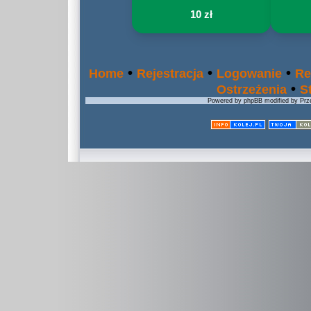
10 zł
•
•
•
Home
Rejestracja
Logowanie
Re
•
Ostrzeżenia
S
Powered by phpBB modified by Prze