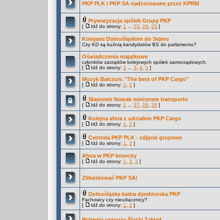
PKP PLK i PKP SA nadzorowane przez KPRM
Prywatyzacja spółek Grupy PKP
[
Idź do strony:
1
...
23
,
24
,
25
]
Kolejami Dolnośląskimi do Sejmu
Czy KD są kuźnią kandydatów BS do parlamentu?
Oświadczenia majątkowe
członków zarządów kolejowych spółek samorządowych.
[
Idź do strony:
1
...
3
,
4
,
5
]
Muzyk Balczun: "The best of PKP Cargo"
[
Idź do strony:
1
,
2
]
Sławomir Nowak ministrem transportu
[
Idź do strony:
1
...
27
,
28
,
29
]
Kolejna afera z udziałem PKP Cargo
[
Idź do strony:
1
,
2
]
Centrala PKP PLK - zdjęcie grupowe
[
Idź do strony:
1
,
2
]
Afera w PKP Intercity
[
Idź do strony:
1
,
2
,
3
]
Zlikwidować PKP SA!
Dolnośląska kadra dyrektorska PKP
Fachowcy czy nieudacznicy?
[
Idź do strony:
1
,
2
]
Polregio utworzy Śląski Zakład