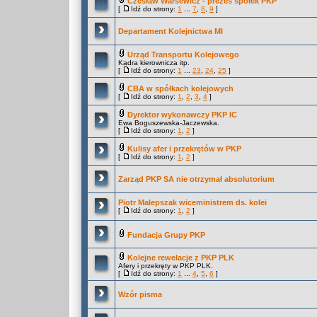
Czesław Warsewicz - prezes spółek PKP
[
Idź do strony:
1
...
7
,
8
,
9
]
Departament Kolejnictwa MI
Urząd Transportu Kolejowego
Kadra kierownicza itp.
[
Idź do strony:
1
...
23
,
24
,
25
]
CBA w spółkach kolejowych
[
Idź do strony:
1
,
2
,
3
,
4
]
Dyrektor wykonawczy PKP IC
Ewa Boguszewska-Jaczewska.
[
Idź do strony:
1
,
2
]
Kulisy afer i przekrętów w PKP
[
Idź do strony:
1
,
2
]
Zarząd PKP SA nie otrzymał absolutorium
Piotr Malepszak wiceministrem ds. kolei
[
Idź do strony:
1
,
2
]
Fundacja Grupy PKP
Kolejne rewelacje z PKP PLK
Afery i przekręty w PKP PLK.
[
Idź do strony:
1
...
4
,
5
,
6
]
Wzór pisma