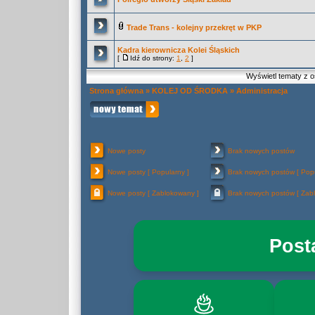
Trade Trans - kolejny przekręt w PKP
Kadra kierownicza Kolei Śląskich
[
Idź do strony:
1
,
2
]
Wyświetl tematy z o
Strona główna
»
KOLEJ OD ŚRODKA
»
Administracja
Nowe posty
Brak nowych postów
Nowe posty [ Popularny ]
Brak nowych postów [ Popu
Nowe posty [ Zablokowany ]
Brak nowych postów [ Zab
Post