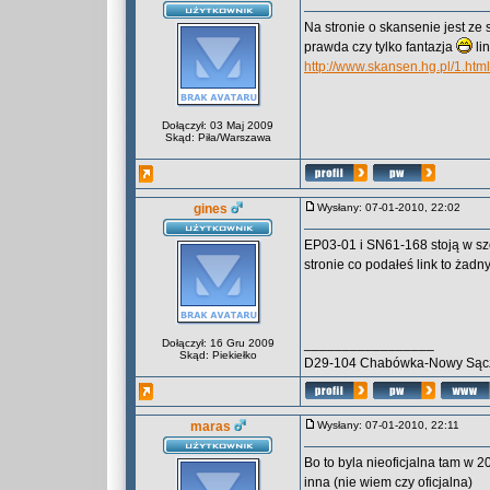
Na stronie o skansenie jest ze
prawda czy tylko fantazja
lin
http://www.skansen.hg.pl/1.html
Dołączył: 03 Maj 2009
Skąd: Piła/Warszawa
gines
Wysłany: 07-01-2010, 22:02
EP03-01 i SN61-168 stoją w szo
stronie co podałeś link to ża
_________________
Dołączył: 16 Gru 2009
Skąd: Piekiełko
D29-104 Chabówka-Nowy Sąc
maras
Wysłany: 07-01-2010, 22:11
Bo to byla nieoficjalna tam w 
inna (nie wiem czy oficjalna)