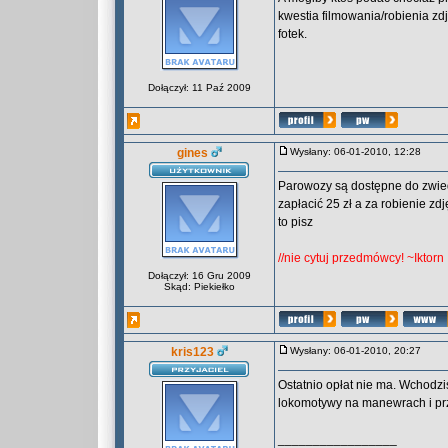
kwestia filmowania/robienia zd
fotek.
Dołączył: 11 Paź 2009
gines
Wysłany: 06-01-2010, 12:28
Parowozy są dostępne do zwied
zapłacić 25 zł a za robienie zdj
to pisz
//nie cytuj przedmówcy! ~Iktorn
Dołączył: 16 Gru 2009
Skąd: Piekiełko
kris123
Wysłany: 06-01-2010, 20:27
Ostatnio opłat nie ma. Wchodzis
lokomotywy na manewrach i prz
_________________