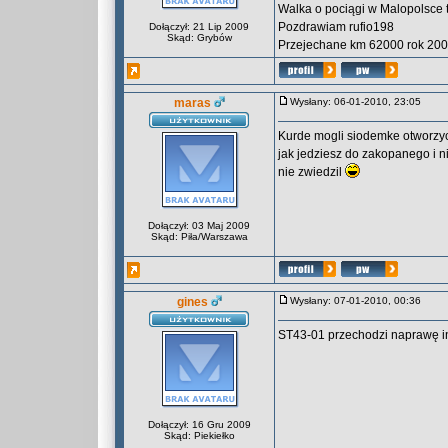
Walka o pociągi w Malopolsce tr
Pozdrawiam rufio198
Dołączył: 21 Lip 2009
Skąd: Grybów
Przejechane km 62000 rok 200
maras
Wysłany: 06-01-2010, 23:05
Kurde mogli siodemke otworzyc
jak jedziesz do zakopanego i n
nie zwiedzil
Dołączył: 03 Maj 2009
Skąd: Piła/Warszawa
gines
Wysłany: 07-01-2010, 00:36
ST43-01 przechodzi naprawę in
Dołączył: 16 Gru 2009
Skąd: Piekiełko