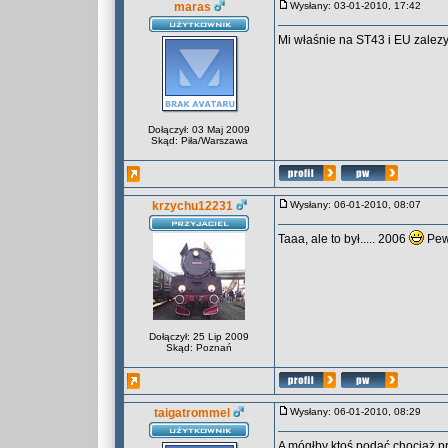
maras
Wysłany: 03-01-2010, 17:42
Mi właśnie na ST43 i EU zale
Dołączył: 03 Maj 2009
Skąd: Piła/Warszawa
krzychu12231
Wysłany: 06-01-2010, 08:07
Taaa, ale to był..... 2006
Pewn
Dołączył: 25 Lip 2009
Skąd: Poznań
taigatrommel
Wysłany: 06-01-2010, 08:29
A mógłby ktoś podać chociaż pr