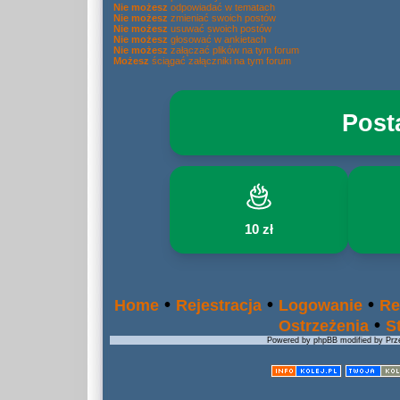
Nie możesz
odpowiadać w tematach
Nie możesz
zmieniać swoich postów
Nie możesz
usuwać swoich postów
Nie możesz
głosować w ankietach
Nie możesz
załączać plików na tym forum
Możesz
ściągać załączniki na tym forum
Post
10 zł
•
•
•
Home
Rejestracja
Logowanie
Re
•
Ostrzeżenia
S
Powered by phpBB modified by Prze