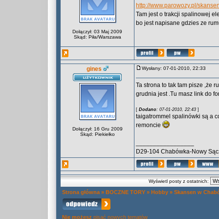
http://www.parowozy.pl/skanse
Tam jest o trakcji spalinowej 
bo jest napisane gdzies ze rum
Dołączył: 03 Maj 2009
Skąd: Piła/Warszawa
gines
Wysłany: 07-01-2010, 22:33
Ta strona to tak tam pisze ,że 
grudnia jest .Tu masz link do 
[
Dodano
: 07-01-2010, 22:43
]
taigatrommel spalinówki są a 
remoncie
Dołączył: 16 Gru 2009
Skąd: Piekiełko
_________________
D29-104 Chabówka-Nowy Sąc
Wyświetl posty z ostatnich:
Strona główna
»
BOCZNE TORY
»
Hobby
»
Skansen w Chab
Nie możesz
pisać nowych tematów