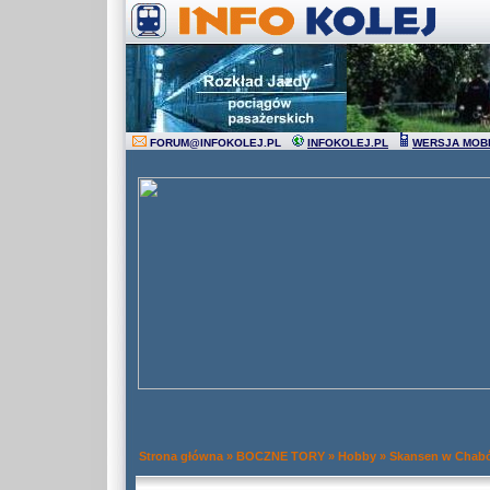
FORUM
@
INFOKOLEJ.PL
INFOKOLEJ.PL
WERSJA MOB
Strona główna
»
BOCZNE TORY
»
Hobby
»
Skansen w Chab