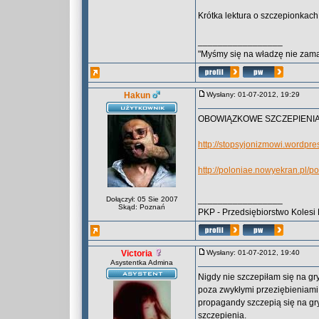
Krótka lektura o szczepionkach
_________________
"Myśmy się na władzę nie zama
Hakun
Wysłany: 01-07-2012, 19:29
OBOWIĄZKOWE SZCZEPIENIA
http://stopsyjonizmowi.wordpr
http://poloniae.nowyekran.pl/p
_________________
Dołączył: 05 Sie 2007
Skąd: Poznań
PKP - Przedsiębiorstwo Kolesi 
Victoria
Wysłany: 01-07-2012, 19:40
Asystentka Admina
Nigdy nie szczepiłam się na gry
poza zwykłymi przeziębieniami
propagandy szczepią się na gry
szczepienia.