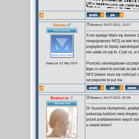
Tomasz
Wysłany: 03-07-2012, 23:27
A nie wydaje Wam się dziwne ż
niego(poprzez NFZ) za leki lec
poglądem że lepiej zapobiegać 
nie udało im się to. Czyli co,
Przecież obowiązkowe szczepio
Dołączył: 02 Maj 2010
tego co wiem to jest tak że jak 
NFZ (lekarz musi się rozliczyć 
szczepionki to już ma.
Beatrycze
Wysłany: 04-07-2012, 02:08
Dr Suzanne Humphries, praktyku
pokazują ludziom swej drugiej 
przed poddawaniem swych dzie
a nawet śmierć.