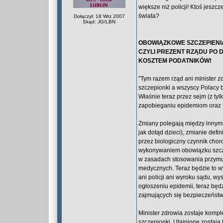
większe niż policji! Ktoś jesz
świata?
Dołączył: 18 Wrz 2007
Skąd: JG/LBN
OBOWIĄZKOWE SZCZEPIENI
CZYLI PREZENT RZĄDU PO
KOSZTEM PODATNIKÓW!
"Tym razem rząd ani minister z
szczepionki a wszyscy Polacy b
Właśnie teraz przez sejm (z t
zapobieganiu epidemiom oraz U
Zmiany polegają między innymi
jak dotąd dzieci), zmianie def
przez biologiczny czynnik chor
wykonywaniem obowiązku szczep
w zasadach stosowania przymusu
medycznych. Teraz będzie to w
ani policji ani wyroku sądu, wy
ogłoszeniu epidemii, teraz będz
zajmujących się bezpieczeńst
Minister zdrowia zostaje kompl
szczepionki. Utajnione zostaj