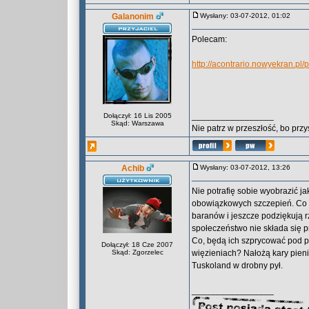
Galanonim
Wysłany: 03-07-2012, 01:02
Polecam:
http://acontrario.nowyekran.pl
_________________
Dołączył: 16 Lis 2005
Skąd: Warszawa
Nie patrz w przeszłość, bo przy
Achib
Wysłany: 03-07-2012, 13:26
Nie potrafię sobie wyobrazić ja
obowiązkowych szczepień. Co p
baranów i jeszcze podziękują r
społeczeństwo nie składa się 
Co, będą ich szprycować pod 
Dołączył: 18 Cze 2007
Skąd: Zgorzelec
więzieniach? Nałożą kary pieni
Tuskoland w drobny pył.
_________________