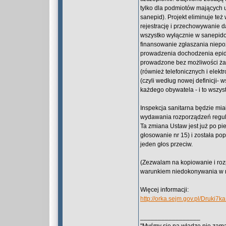
tylko dla podmiotów mających 
sanepid). Projekt eliminuje te
rejestrację i przechowywanie d
wszystko wyłącznie w sanepido
finansowanie zgłaszania niep
prowadzenia dochodzenia epide
prowadzone bez możliwości żad
(również telefonicznych i ele
(czyli według nowej definicji-
każdego obywatela - i to wszyst
Inspekcja sanitarna będzie mia
wydawania rozporządzeń regulu
Ta zmiana Ustaw jest już po pi
głosowanie nr 15) i została pop
jeden głos przeciw.
(Zezwalam na kopiowanie i roz
warunkiem niedokonywania w 
Więcej informacji:
http://orka.sejm.gov.pl/Dru
_________________