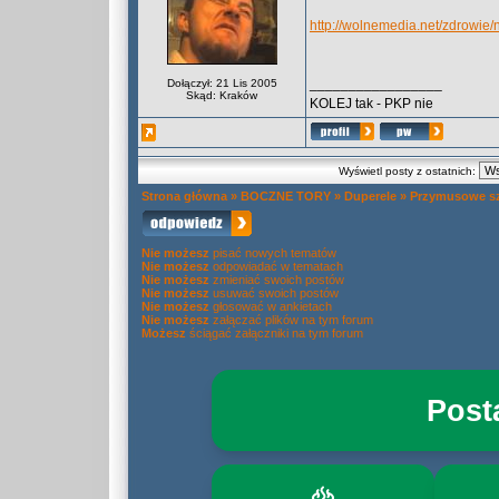
http://wolnemedia.net/zdrowie
_________________
Dołączył: 21 Lis 2005
Skąd: Kraków
KOLEJ tak - PKP nie
Wyświetl posty z ostatnich:
Strona główna
»
BOCZNE TORY
»
Duperele
»
Przymusowe sz
Nie możesz
pisać nowych tematów
Nie możesz
odpowiadać w tematach
Nie możesz
zmieniać swoich postów
Nie możesz
usuwać swoich postów
Nie możesz
głosować w ankietach
Nie możesz
załączać plików na tym forum
Możesz
ściągać załączniki na tym forum
Post