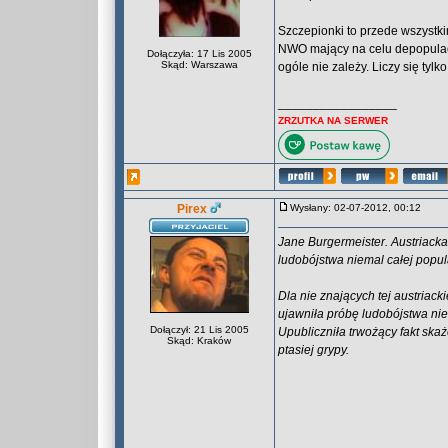
Szczepionki to przede wszystki
NWO mający na celu depopulac
Dołączyła: 17 Lis 2005
Skąd: Warszawa
ogóle nie zależy. Liczy się tylko
_________________
ZRZUTKA NA SERWER
Pirex
Wysłany: 02-07-2012, 00:12
Jane Burgermeister. Austriacka
ludobójstwa niemal całej popu
Dla nie znających tej austriac
ujawniła próbę ludobójstwa ni
Dołączył: 21 Lis 2005
Upubliczniła trwożący fakt sk
Skąd: Kraków
ptasiej grypy.