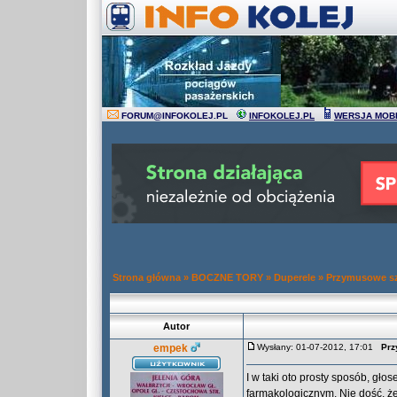
FORUM
@
INFOKOLEJ.PL
INFOKOLEJ.PL
WERSJA MOB
Strona główna
»
BOCZNE TORY
»
Duperele
»
Przymusowe sz
Autor
empek
Wysłany: 01-07-2012, 17:01
Prz
I w taki oto prosty sposób, gł
farmakologicznym. Nie dość, 