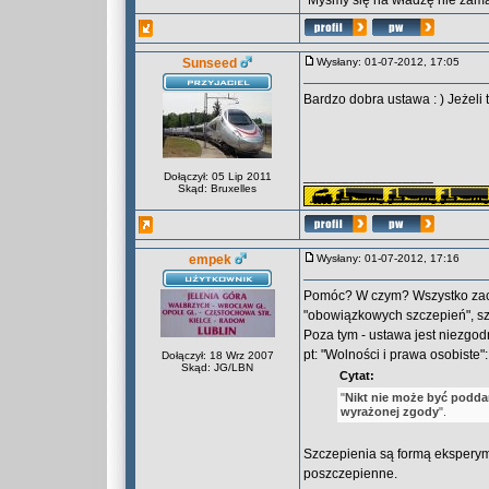
"Myśmy się na władzę nie zama
Sunseed
Wysłany: 01-07-2012, 17:05
Bardzo dobra ustawa : ) Jeżeli 
_________________
Dołączył: 05 Lip 2011
Skąd: Bruxelles
empek
Wysłany: 01-07-2012, 17:16
Pomóc? W czym? Wszystko zacz
"obowiązkowych szczepień", s
Poza tym - ustawa jest niezgodn
pt: "Wolności i prawa osobiste":
Dołączył: 18 Wrz 2007
Skąd: JG/LBN
Cytat:
"
Nikt nie może być pod
wyrażonej zgody
".
Szczepienia są formą eksperym
poszczepienne.